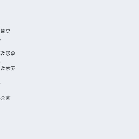
史
展简史
况
德及形象
德
象及素养
毒
毒杀菌