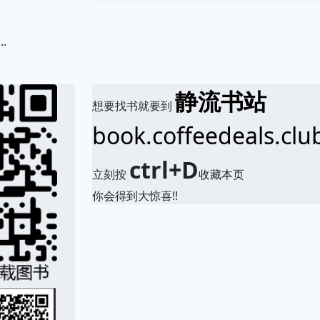
.
静流书站
想要找书就要到
book.coffeedeals.clu
ctrl+D
立刻按
收藏本页
你会得到大惊喜!!