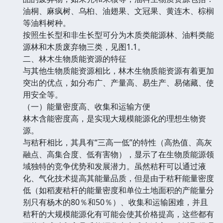
油桐、麻疯树、乌桕、油翅果、文冠果、黄连木、棕榈
等油料树种。
按照生长型和非生长型可分为木质类能源林、油料类能
源林和木质废弃物三类，见图1.1。
二、林木生物质能资源的特征
与其他生物质能资源相比，林木生物质能资源有着更加
突出的优点，如分布广、产量高、易生产、易储藏、使
用安全等。
（一）能量密度高、收集和运输方便
林木含能密度高，是实现大规模能源化的理想生物资
源。
与秸秆相比，其具有“三高一低”的特性（高热值、高灰
融点、高集合度、低有害物），显示了在生物质能源领
域独特的竞争优势和发展潜力。虽然秸秆可以通过液
化、气化技术提高其能量品质，但是由于秸秆能量密度
低（如稻麦秸杆的能量密度和单位土地面积的产能量分
别只有杨木的80％和50％）、收集和运输困难，并且
秸秆的大规模能源化有可能会使其价格提高，这些都有