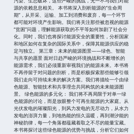
污染、生态破坏，这些严峻的挑战，无一不与我们对能
源的依赖息息相关。 本书将深入剖析能源的“生命周
期”，从开采、运输、加工到消费和废弃，每一个环节
都可能对环境产生影响。我们将关注那些被忽视的能源
“贫困”问题，理解能源获取的不平等如何加剧了社会分
化。同时，我们也将探讨能源安全的重要性，分析国家
和地区如何在复杂的国际关系中，保障其能源供应的稳
定与独立。 第三章：未来的能源图景——绿色、智能
与共享的愿景 面对日趋严峻的环境挑战和不断增长的
能源需求，我们必须重新审视我们的能源未来。本书将
不再停留于对问题的剖析，而是积极探索那些能够引领
我们走向可持续未来的解决方案。我们将描绘一个由绿
色能源、智能技术和共享理念共同构筑的未来能源图
景。 绿色能源的多元化： 我们将不再局限于对单一绿
色能源的讨论，而是放眼整个可再生能源的大家庭。从
光伏发电的璀璨阳光，到风力发电的无尽动力，从水力
发电的澎湃力量，到地热能的恒久温暖，再到潮汐能的
神秘韵律，每一个角落都蕴藏着取之不尽的能量宝藏。
本书将探讨这些绿色能源的优势与挑战，分析它们如何