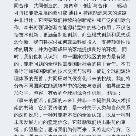
同合作，共同创造的。 第四章：创新与合作——驱动
可持续能源发展的双引擎 通往可持续能源未来的道路
并非坦途，它需要我们持续的创新精神和广泛的国际合
作。本书将强调创新在能源转型中的核心作用，不仅包
括技术创新，更涵盖制度创新、商业模式创新和思想观
念创新。我们将探讨如何鼓励科研投入，支持颠覆性技
术的研发，并为创新成果的落地提供良好的环境。 同
时，我们也将认识到，单一国家或地区的努力是有限
的，能源问题的全球性需要国际社会的携手合作。本书
将呼吁加强国际间的技术交流与转移，促进全球能源治
理体系的完善，共同应对气候变化带来的挑战。我们将
分析不同国家在能源转型中的经验与教训，倡导建立更
加公平、包容、有效的全球能源合作机制。 结语：
《森林的低语，能源的未来》并非一本提供具体技术指
南的书籍，它所要传递的，是一种关于人类与自然关系
的深刻反思，一种对能源本质的全新认知，以及一种对
未来发展方向的坚定信念。它鼓励我们跳出眼前的束
缚，仰望星空，思考我们为何而来，又将走向何方。它