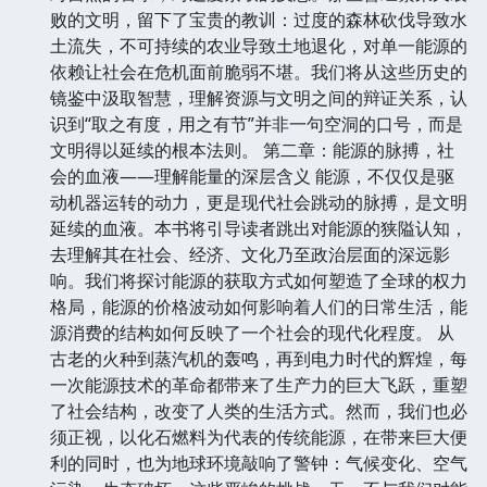
败的文明，留下了宝贵的教训：过度的森林砍伐导致水
土流失，不可持续的农业导致土地退化，对单一能源的
依赖让社会在危机面前脆弱不堪。我们将从这些历史的
镜鉴中汲取智慧，理解资源与文明之间的辩证关系，认
识到“取之有度，用之有节”并非一句空洞的口号，而是
文明得以延续的根本法则。 第二章：能源的脉搏，社
会的血液——理解能量的深层含义 能源，不仅仅是驱
动机器运转的动力，更是现代社会跳动的脉搏，是文明
延续的血液。本书将引导读者跳出对能源的狭隘认知，
去理解其在社会、经济、文化乃至政治层面的深远影
响。我们将探讨能源的获取方式如何塑造了全球的权力
格局，能源的价格波动如何影响着人们的日常生活，能
源消费的结构如何反映了一个社会的现代化程度。 从
古老的火种到蒸汽机的轰鸣，再到电力时代的辉煌，每
一次能源技术的革命都带来了生产力的巨大飞跃，重塑
了社会结构，改变了人类的生活方式。然而，我们也必
须正视，以化石燃料为代表的传统能源，在带来巨大便
利的同时，也为地球环境敲响了警钟：气候变化、空气