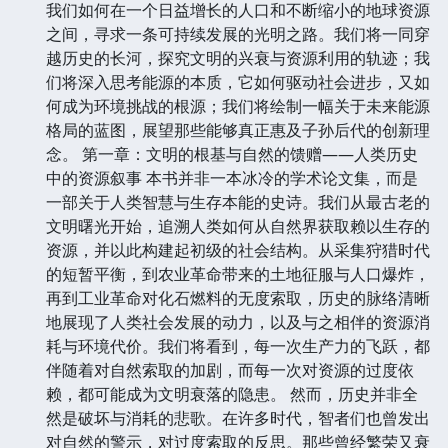
我们如何在一个日益增长的人口和不断缩小的地球资源
之间，寻求一条可持续发展的光明之路。我们将一同穿
越历史的长河，探究文明的兴衰与资源利用的轨迹；我
们将深入思考能源的本质，它如何驱动社会进步，又如
何成为环境挑战的根源；我们将绘制一幅关于未来能源
格局的蓝图，展望那些能够真正惠及子孙后代的创新理
念。 第一章：文明的根基与自然的馈赠——人类历史
中的资源叙事 本书并非一本冰冷的学术论文集，而是
一部关于人类智慧与生存本能的史诗。我们从最古老的
文明曙光开始，追溯人类如何从自然界获取赖以生存的
资源，并以此构建起初级的社会结构。从采集狩猎时代
的短暂平衡，到农业革命带来的土地征服与人口爆炸，
再到工业革命对化石燃料的无度索取，历史的脉络清晰
地展现了人类社会发展的动力，以及与之相伴的资源消
耗与环境代价。我们将看到，每一次生产力的飞跃，都
伴随着对自然索取的加剧，而每一次对资源的过度依
赖，都可能成为文明衰落的隐患。 然而，历史并非全
然是破坏与消耗的悲歌。在许多时代，智者们也曾发出
对自然的警示，对过度索取的反思。那些曾经繁荣又衰