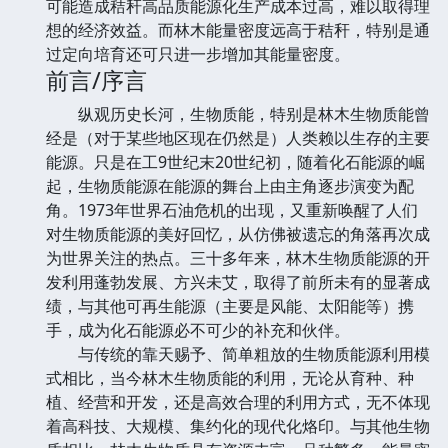
可能造成秸秆高品质能源化生产成本过高，难以取得理
想的经济效益。而林木能量密度远高于秸秆，特别是通
过定向培育还可只进一步增加其能量密度。
前言/序言
纵观历史长河，生物质能，特别是林木生物质能曾
经是（对于某些地区现在仍然是）人类赖以生存的主要
能源。只是在工9世纪末20世纪初，随着化石能源的崛
起，生物质能源在能源的舞台上由主角逐步演变为配
角。1973年世界石油危机的出现，又重新唤醒了人们
对生物质能源的美好回忆，从仿佛被遗忘的角落再次成
为世界关注的热点。三十多年来，林木生物质能源的开
发利用蓬勃发展、方兴未艾，取得了前所未有的显著成
绩，与其他可再生能源（主要是风能、太阳能等）携
手，成为化石能源必不可少的补充和伙伴。
与传统的靠天赐予、简单粗放的生物质能源利用模
式相比，当今林木生物质能的利用，无论从育种、种
植、经营和开发，还是高效合理的利用方式，无不体现
着高科技、大规模、集约化的现代化烙印。与其他生物