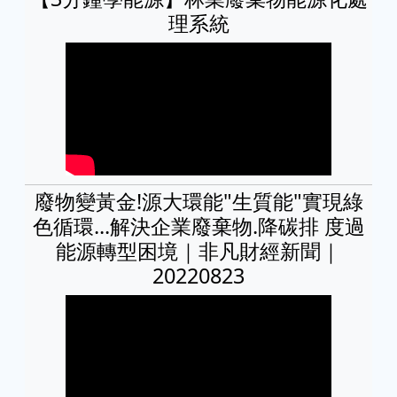
理系統
廢物變黃金!源大環能"生質能"實現綠
色循環...解決企業廢棄物.降碳排 度過
能源轉型困境｜非凡財經新聞｜
20220823