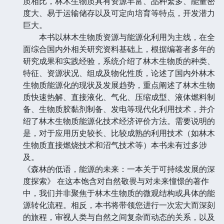
质相比，林木生物质具有资源丰富、品种繁多、能量密
度大、易于运输储存以及可定向培育等特点，开发潜力
巨大。
本书以林木生物质资源与能源化利用为主线，在全
面综合国内外相关研究资料基础上，根据编著者多年的
研究成果和实践经验，系统介绍了林木生物质的种类、
特征、资源状况、组成及物化性质，论述了国内外林木
生物质能源化的现状及发展趋势，重点阐述了林木生物
质快速热解、直接液化、气化、压缩成型、液体燃料制
备、生物质胶黏剂制备、发电等现代化利用技术，并介
绍了林木生物质能源化技术经济评价方法。需要说明的
是，对于应用历史较长、比较成熟的利用技术（如林木
生物质直接燃烧技术和沼气技术等）本书未有过多涉
及。
《森林的低语，能源的未来：一本关于可持续发展的深
度探索》 在这本饱含对自然敬畏与对未来憧憬的著作
中，我们并非聚焦于林木生物质的微观结构或具体的能
源转化流程。相反，本书将带领您进行一次宏大而深刻
的旅程，审视人类与自然之间复杂而动态的关系，以及