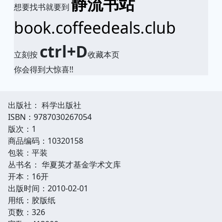
静流书站
想要找书就要到
book.coffeedeals.club
ctrl+D
立刻按
收藏本页
你会得到大惊喜!!
出版社： 科学出版社
ISBN：9787030267054
版次：1
商品编码：10320158
包装：平装
丛书名： 华夏英才基金学术文库
开本：16开
出版时间：2010-02-01
用纸：胶版纸
页数：326