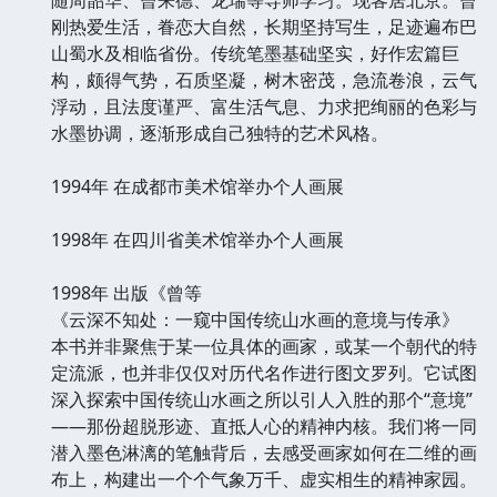
刚热爱生活，眷恋大自然，长期坚持写生，足迹遍布巴
山蜀水及相临省份。传统笔墨基础坚实，好作宏篇巨
构，颇得气势，石质坚凝，树木密茂，急流卷浪，云气
浮动，且法度谨严、富生活气息、力求把绚丽的色彩与
水墨协调，逐渐形成自己独特的艺术风格。
1994年 在成都市美术馆举办个人画展
1998年 在四川省美术馆举办个人画展
1998年 出版《曾等
《云深不知处：一窥中国传统山水画的意境与传承》
本书并非聚焦于某一位具体的画家，或某一个朝代的特
定流派，也并非仅仅对历代名作进行图文罗列。它试图
深入探索中国传统山水画之所以引人入胜的那个“意境”
——那份超脱形迹、直抵人心的精神内核。我们将一同
潜入墨色淋漓的笔触背后，去感受画家如何在二维的画
布上，构建出一个个气象万千、虚实相生的精神家园。