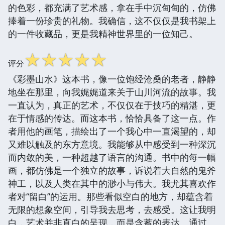
的色彩，都充满了艺术感，拿在手中沉甸甸的，仿佛
捧着一份珍贵的礼物。我确信，这不仅仅是我书架上
的一件收藏品，更是我精神世界里的一位知己。
☆
☆
☆
☆
☆
评分
《彩墨山水》这本书，像一位饱经沧桑的老者，静静
地坐在那里，向我娓娓道来关于山川河流的故事。我
一直认为，真正的艺术，不仅仅在于技巧的精湛，更
在于情感的传达。而这本书，恰恰具备了这一点。作
者用他的画笔，描绘出了一个我心中一直渴望的，却
又难以触及的东方意境。我能够从中感受到一种深沉
而内敛的美，一种超越了语言的沟通。书中的每一幅
画，都仿佛是一个独立的故事，诉说着大自然的鬼斧
神工，以及人类在其中的渺小与伟大。我尤其喜欢作
者对“留白”的运用。那些看似空白的地方，却蕴含着
无限的想象空间，引导我去思考，去感受。这让我明
白，艺术并非直白的呈现，而是含蓄的表达。通过