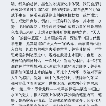
洒、线条的起伏、墨色的浓淡变化来体现。我们会探讨
画家如何通过“用笔”和“用墨”的技法，将自然界的万物
赋予生命，使观者感受到山川的生机勃勃，或静谧沉
思，或激昂奔放。例如，一汪奔腾的瀑布，其水量、水
势、飞溅的浪花，都是通过流畅而富有力量的线条与墨
色表现出来的，让观者仿佛能听到那轰鸣之声。 “天人
合一”的哲学底蕴： 山水画的意境，深植于中国古代哲
学思想，尤其是道家“天人合一”的观念。画家将自己融
入自然，以自然的视角去观察世界，并将其情感、哲学
思考投射到笔墨之中。观者在欣赏山水画时，也是一次
与自然的精神对话，一次对人生哲理的体悟。本书将追
溯这种哲学思想对山水画意境形成的深远影响，并分析
画家如何通过山水的描绘，寄托个人情怀，表达对宇宙
人生的感悟。例如，画中的孤舟独钓，或隐居的茅屋，
都可能蕴含着画家对于世事淡泊、追求内心宁静的思
考。 第二章：墨骨龙腾——笔墨的探索与演变 中国山
水画的魅力，很大程度上体现在其独特的笔墨语言。笔
墨，是画家表达情感、塑造物象的直接媒介，其变化万
千，蕴含着无穷的奥秘。 “笔”之韵律——线条的力量：