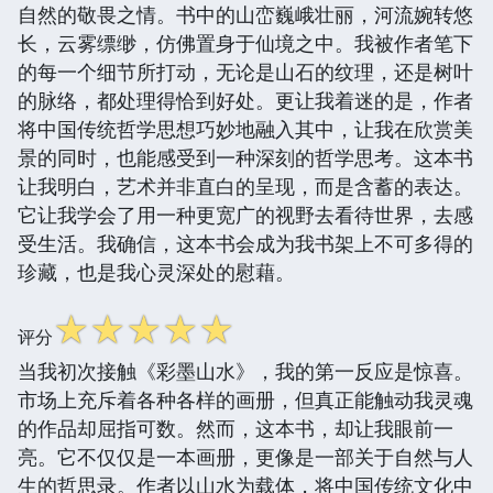
自然的敬畏之情。书中的山峦巍峨壮丽，河流婉转悠
长，云雾缥缈，仿佛置身于仙境之中。我被作者笔下
的每一个细节所打动，无论是山石的纹理，还是树叶
的脉络，都处理得恰到好处。更让我着迷的是，作者
将中国传统哲学思想巧妙地融入其中，让我在欣赏美
景的同时，也能感受到一种深刻的哲学思考。这本书
让我明白，艺术并非直白的呈现，而是含蓄的表达。
它让我学会了用一种更宽广的视野去看待世界，去感
受生活。我确信，这本书会成为我书架上不可多得的
珍藏，也是我心灵深处的慰藉。
☆
☆
☆
☆
☆
评分
当我初次接触《彩墨山水》，我的第一反应是惊喜。
市场上充斥着各种各样的画册，但真正能触动我灵魂
的作品却屈指可数。然而，这本书，却让我眼前一
亮。它不仅仅是一本画册，更像是一部关于自然与人
生的哲思录。作者以山水为载体，将中国传统文化中