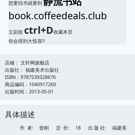
静流书站
想要找书就要到
book.coffeedeals.club
ctrl+D
立刻按
收藏本页
你会得到大惊喜!!
店铺： 文轩网旗舰店
出版社： 福建美术出版社
ISBN：9787539328676
商品编码：1040917260
出版时间：2013-05-01
具体描述
作 者:
曾刚
定 价:
18
出 版 社:
福建美