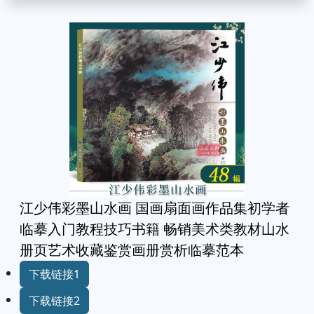
江少伟彩墨山水画 国画扇面画作品集初学者
临摹入门教程技巧书籍 畅销美术类教材山水
册页艺术收藏鉴赏画册赏析临摹范本
下载链接1
下载链接2