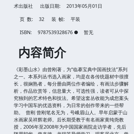
术出版社
出版日期:
2013年05月01日
页 数:
32
装 帧:
平装
ISBN:
9787539328676
●
暂无
内容简介
《彩墨山水》由曾刚著，为“临摹宝典中国画技法”系列
之一。本系列丛书选入画家，均是在各传统题材中很擅
长，很娴熟者，每分册由两位作者编绘，有画法步骤解
析，作品欣赏等，信息量大，可选性强，读者可从中探
究独到的艺术特色和技法。希望这套丛收能为成您案头
学习中国车的优选资料，为日常的创作带来的一些帮
助。
曾刚 曾刚笔名无为，号峨眉山人。早年启蒙于山
水画家吴祥辉老师。后长期受教于有名画家黄纯尧教
授，2006年至2008年为中国国家画院走访学者，先后
随周韶华、曾来德、龙瑞等导师学习。现客居北京。曾