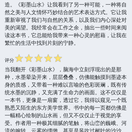
造。《彩墨山水》让我看到了另一种可能，一种将自
然之美与人文情怀巧妙结合的艺术表达方式。它让我
重新审视了我们与自然的关系，以及我们内心深处对
美的渴望。我经常会在工作之余，抽出一些时间来阅
读这本书，它总能给我带来一种心灵的慰藉，让我在
繁忙的生活中找到片刻的宁静。
☆
☆
☆
☆
☆
评分
当我翻开《彩墨山水》，脑海中立刻浮现出的是那
种，水墨晕染开来，层层叠叠，仿佛能触摸到墨迹本
身的质感，又带着一种难以言喻的色彩斑斓，既有传
统水墨的沉静，又充满了生命力的画面。这不仅仅是
一本书，更像是一扇窗，透过它，我得以窥见一个既
熟悉又陌生的东方美学世界。书中的每一页都仿佛是
一幅精心绘制的山水画，但又不仅仅止于视觉的享
受。作者用一种极其细腻的笔触，将山峦的巍峨、河
流的婉转、云雾的缥缈，甚至是风吹过树叶的沙沙