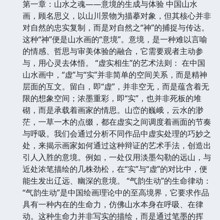
第一章：山水之魂——意境的生成与体验 中国山水
画，顾名思义，以山川景物为描摹对象，但其核心并非
对自然的忠实复制，而是对自然之“神”的捕捉与传达。
这种“神”便是山水画的“意境”。意境，是一种难以言喻
的情感、哲思与审美体验的融合，它需要观者主动参
与，用心灵去体悟。 “虚实相生”的艺术法则： 在中国
山水画中，“虚”与“实”并非简单的空间关系，而是精神
层面的互文。留白，即“虚”，并非空无，而是蕴含着无
限的想象空间；浓墨重彩，即“实”，也并非死板的堆
砌，而是承载着画家的情思。山峦的巍峨，云水的渺
茫，一草一木的点缀，都在虚实之间调度着画面的节奏
与呼吸。我们会通过分析不同作品中虚实处理的巧妙之
处，来揭示画家如何通过这种辩证的艺术手法，创造出
引人入胜的意境。例如，一处仅用淡墨勾勒的远山，与
近处浓笔描绘的几株劲松，在“实”与“虚”的对比中，便
能生发出辽远、幽深的意境。 “气韵生动”的生命律动：
“气韵生动”是中国绘画理论中的至高境界，它要求作品
具有一种内在的生命力，仿佛山水本身在呼吸、在律
动。这种生命力并非写实的描绘，而是通过笔墨的挥