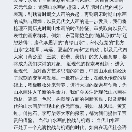
宋元气象： 追溯山水画的起源，从早期对自然的初步
表现，到魏晋时期文人画的兴起，再到唐宋时期山水画
的成熟与辉煌，以及元代文人画的进一步发展，我们将
梳理不同历史时期山水画的时代特征、审美取向以及代
表性的画家群体。例如，东晋顾恺之的“随其形似”与“迁
想妙得”，唐代李思训的“青绿山水”，宋代范宽的“北方
山水”之雄浑，马远、夏圭的“南宋”之精致，以及元代四
大家（黄公望、王蒙、倪瓒、吴镇）的文人画意趣，都
将成为我们探讨的对象。 近现代的探索与创新： 进入
近现代，面对西方艺术思潮的冲击，中国山水画也经历
了深刻的变革与发展。一批有识之士，在继承传统的基
础上，积极吸收外来营养，进行大胆的探索与创新，为
山水画注入了新的生命力。我们会关注近现代山水画在
题材、笔墨、色彩、构图等方面的创新实践，以及新时
代的山水画所呈现出的多元面貌。例如，林风眠、黄宾
虹、傅抱石、李可染等大家的探索，都为我们提供了宝
贵的借鉴。 当代山水画的挑战与机遇： 当代山水画，
正处于一个充满挑战与机遇的时代。如何在现代社会语