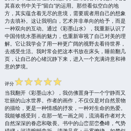
其喜欢书中关于“留白”的运用。那些看似空白的地
方，其实蕴含着无尽的意境，需要观者用自己的想象
力去填补。这让我明白，艺术并非单向的给予，而是
一种双向的互动。通过《彩墨山水》，我重新认识了
中国传统水墨画的魅力，也重新审视了自己对美的理
解。它让我学会了用一种更广阔的视野去看待世界，
去感受生活。我时常会把这本书放在床头，睡前翻几
页，让自己的心绪沉静下来，进入一个充满诗意和禅
意的梦境。
☆
☆
☆
☆
☆
评分
当我翻开《彩墨山水》，我仿佛置身于一个宁静而又
壮丽的山水世界。作者的画作，不仅仅是对自然景物
的描绘，更是一种情感的抒发，一种对生命的热爱。
我能够感受到，在那一笔一画之间，流淌着作者对大
自然深深的眷恋和敬畏。书中的山峦层峦叠嶂，气势
磅礴；河流蜿蜒曲折，清澈见底；云雾缭绕，如梦似