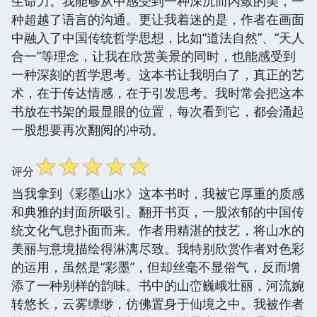
生命力。我能够从中感受到一种深沉而内敛的美，一
种超越了语言的沟通。更让我着迷的是，作者在画面
中融入了中国传统哲学思想，比如“道法自然”、“天人
合一”等理念，让我在欣赏美景的同时，也能感受到
一种深刻的哲学思考。这本书让我明白了，真正的艺
术，在于传达情感，在于引发思考。我时常会把这本
书放在书架的最显眼的位置，每次看到它，都会涌起
一股想要再次翻阅的冲动。
☆
☆
☆
☆
☆
评分
当我拿到《彩墨山水》这本书时，我被它厚重的质感
和典雅的封面所吸引。翻开书页，一股浓郁的中国传
统文化气息扑面而来。作者用精湛的技艺，将山水的
美丽与意境描绘得淋漓尽致。我特别欣赏作者对色彩
的运用，虽然是“彩墨”，但却丝毫不显俗气，反而增
添了一种别样的韵味。书中的山峦巍峨壮丽，河流婉
转悠长，云雾缥缈，仿佛置身于仙境之中。我被作者