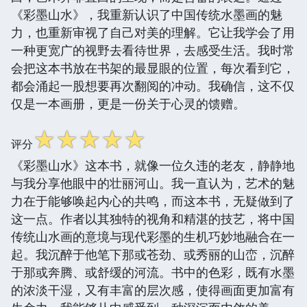
《彩墨山水》，我重新认识了中国传统水墨画的魅
力，也重新审视了自己对美的理解。它让我学会了用
一种更宽广的视野去看待世界，去感受生活。我时常
会把这本书放在书架的最显眼的位置，每次看到它，
都会涌起一股想要再次翻阅的冲动。我确信，这不仅
仅是一本画册，更是一份关于心灵的馈赠。
☆
☆
☆
☆
☆
评分
《彩墨山水》这本书，就像一位久违的老友，静静地
与我分享他眼中的壮丽河山。我一直认为，艺术的魅
力在于能够唤起内心的共鸣，而这本书，无疑做到了
这一点。作者以其独特的视角和精湛的技艺，将中国
传统山水画的意境与现代彩墨的生机巧妙地融合在一
起。我沉醉于他笔下那或苍劲、或秀丽的山峦，沉醉
于那或奔腾、或舒缓的河流。书中的色彩，既有水墨
的浓淡干湿，又有丰富的层次感，使得画面更加富有