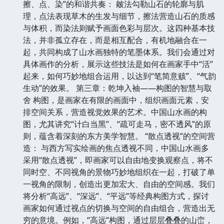
擦、点、染”的和谐共奏： 皴法勾勒山石的轮廓与肌
理，点法表现草木的生发与细节，擦法营造山石的质感
与体积，而染法则赋予画面色彩与层次。这四种基本技
法，并非孤立存在，而是相互配合，有机地融合在一
起，共同构成了山水画独特的笔墨体系。我们会通过对
具体画作的分析，展示这些技法是如何在画家手中“活”
起来，如何巧妙地组合运用，以达到“笔简意赅”、“气韵
生动”的效果。 第三章：乾坤入袖——构图的智慧与取
舍 构图，是画家在有限的画面中，组织画面元素，安
排空间关系，营造视觉效果的艺术。中国山水画的构
图，尤其讲究“计白当黑”、“疏可走马，密不透风”的原
则，蕴含着深刻的东方美学智慧。 “散点透视”的空间营
造： 与西方写实绘画的焦点透视不同，中国山水画多
采用“散点透视”，即画家可以自由地变换观察点，将不
同时空、不同视角的景物巧妙地组织在一起，打破了单
一视角的限制，创造出更加宏大、自由的空间感。我们
将分析“高远”、“深远”、“平远”等经典构图方式，探讨
画家如何通过视点的切换与空间的自由组合，营造出无
穷的意境。例如，“高远”构图，通过层层叠叠的山峦，