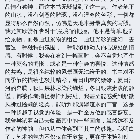
品情有独钟，而这本书无疑做到了这一点。作者笔下
的山水，没有刻意的雕琢，没有浮夸的色彩，一切都
显得那么自然而然，仿佛是天地本身最真实的写照。
我尤其欣赏作者对于“意境”的把握。他不是简单地描
绘景物，而是通过景物的组合，通过光影的变幻，去
营造一种独特的氛围，一种能够触动人内心深处的情
感。有时候，我会在看到一幅画时，会不自觉地产生
一种莫名的惆怅，或者是一种宁静的喜悦。这种情感
的共鸣，是很多纯粹的风景画无法给予的。书中对不
同季节的描绘也极其精彩，春日山林的嫩绿，夏日江
河的奔腾，秋日层林尽染的绚烂，冬日银装素裹的静
谧，都被作者捕捉得恰到好处。我甚至能感受到那微
风拂过脸颊的轻柔，能听到那潺潺流水的声音。这是
一种超越了视觉的体验，是一种全方位的感官盛宴。
我曾尝试着自己去临摹其中的一些画面，虽然远不及
作者的神韵，但也从中体会到了其中的妙趣。我明白
了，艺术的魅力不仅仅在于欣赏，更在于体验和创