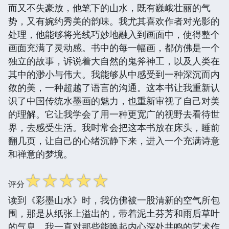
而又不失豪放，他笔下的山水，既有巍峨壮丽的气
势，又有婉约秀美的韵味。我尤其喜欢作者对光影的
处理，他能够将光线巧妙地融入到画面中，使得整个
画面充满了灵动感。书中的每一幅画，都仿佛是一个
独立的故事，诉说着大自然的鬼斧神工，以及人类在
其中的渺小与伟大。我能够从中感受到一种深沉而内
敛的美，一种超越了语言的沟通。这本书让我重新认
识了中国传统水墨画的魅力，也重新审视了自己对美
的理解。它让我学会了用一种更宽广的视野去看待世
界，去感受生活。我时常会把这本书放在床头，睡前
翻几页，让自己的心绪沉静下来，进入一个充满诗意
和禅意的梦境。
☆
☆
☆
☆
☆
评分
读到《彩墨山水》时，我仿佛被一股清新的空气所包
围，那是从纸张上溢出的，带着泥土芬芳和雨后草叶
的气息。我一直对那些能唤起内心深处共鸣的艺术作