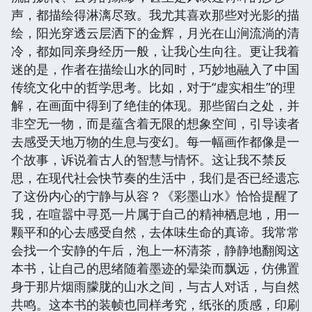
声，都描绘得淋漓尽致。我尤其喜欢那些对光影的描
绘，阳光穿透云层洒下的金辉，月光在山涧流淌的清
冷，都如同亲身经历一般，让我心生向往。更让我着
迷的是，作者在描绘山水的同时，巧妙地融入了中国
传统文化中的哲学思考。比如，对于“虚实相生”的理
解，在画面中得到了绝佳的体现。那些留白之处，并
非空无一物，而是蕴含着无限的想象空间，引导读者
去感受天地万物的生息与变幻。每一幅画作都像是一
个故事，诉说着古人的智慧与情怀。这让我不禁反
思，在现代社会快节奏的生活中，我们是否已经遗忘
了这份内心的宁静与从容？《彩墨山水》恰恰提醒了
我，在喧嚣中寻觅一片属于自己的精神栖息地，用一
颗平和的心去感受自然，去体味生命的真谛。我常常
会找一个安静的午后，泡上一杯清茶，静静地翻阅这
本书，让自己的思绪随着墨迹的晕染而飘远，仿佛置
身于那片烟雨朦胧的山水之间，与古人对话，与自然
共鸣。这本书的装帧也同样考究，纸张的质感，印刷