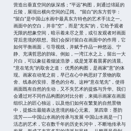
营造出垂直空间的纵深感；“平远”构图，则通过绵延的
丘陵，展现出横向空间的辽阔。 “留白”的东方哲学：
“留白”是中国山水画中最具东方特色的艺术手法之一。
画面中的空白，并非“空”，而是“充实”的，它给予观者
无限的想象空间，暗示着未尽之景，或引发观者对画面
背后意境的联想。我们会探讨留白在画面中的作用，它
如何平衡画面，引导视线，并赋予作品一种悠远、宁
静、充满哲思的韵味。例如，一湾江水之上，留出一大
片白，可以象征着烟波浩渺，或是笼罩着晨雾的清晨。
“意在笔先”的取舍之道： 优秀的构图，是画家“意”的体
现。画家在动笔之前，早已在心中构思好了景物的取
舍、线条的安排、墨色的分布。这种“意在笔先”，使得
画面既有自然的生动，又不失艺术的提炼与升华。我们
会通过对不同作品构图的对比分析，来揭示画家在画面
组织上的匠心独运，以及他们如何在繁复的自然景物
中，提炼出最能表达意境的核心元素。 第四章：墨韵
流芳——中国山水画的传承与发展 中国山水画是一门
活态的艺术，它在数千年的历史长河中，不断地传承与
发展，形成了丰富多彩的流派与风格。 从魏晋风骨到