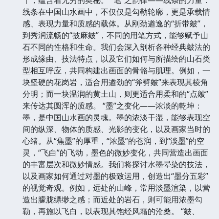
线条在中国山水画中，不仅仅是勾勒轮廓，更是承载情
感、表现力量和质感的载体。从刚劲遒逸的“折带皴”，
到秀润流畅的“披麻皴”，不同的用笔方式，能够赋予山
石不同的性格和生命。我们会深入剖析各种经典皴法的
形成缘由、技法特点，以及它们如何与所描绘的山石类
型相互呼应，共同构建出画面的骨骼与肌理。例如，一
块坚硬的花岗岩，适合用遒劲的“斧劈皴”来表现其棱角
分明；而一块温润的黄土山，则更适合用柔和的“点皴”
来传达其圆浑的质感。 “墨”之变化——浓淡的乾坤：
墨，是中国山水画的灵魂。墨的浓淡干湿，能够表现空
间的纵深、物体的质感、光影的变化，以及画家当时的
心绪。从“焦墨”的厚重，“浓墨”的苍润，到“淡墨”的空
灵，“飞白”的飞动，墨色的微妙变化，共同营造出画面
的丰富层次和微妙情感。我们将探讨水墨晕染的技法，
以及画家如何通过对墨的极致运用，创造出“墨分五彩”
的视觉奇观。例如，远处的山峰，常用淡墨渲染，以营
造出朦胧缥缈之感；而近处的岩石，则可能用浓墨勾
勒，再施以飞白，以表现其饱经风霜的沧桑。 “皴、