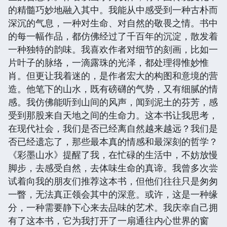
的精髓巧妙地融入其中。我能从中感受到一种古朴而
深沉的气息，一种对生命、对自然的敬畏之情。书中
的每一幅作品，都仿佛经过了千百年的沉淀，散发着
一种独特的韵味。我喜欢作者对细节的刻画，比如一
片叶子的脉络，一滴露珠的光泽，都处理得惟妙惟
肖。但更让我着迷的，是作者宏大的构图和意境的营
造。他笔下的山水，既有磅礴的气势，又有细腻的情
感。我仿佛能听到山间的风声，闻到泥土的芬芳，感
受到那股来自天地之间的生命力。这本书让我思考，
在现代社会，我们是否已经离自然越来越远？我们是
否已经遗忘了，那些最本真的情感和最深刻的哲学？
《彩墨山水》提醒了我，在忙碌的生活中，不妨放慢
脚步，去感受自然，去体味生命的真谛。我曾多次尝
试着向我的朋友们推荐这本书，但他们往往只是匆匆
一瞥，无法真正领会其中的深意。或许，这是一种缘
分，一种需要静下心来去品味的艺术。我庆幸自己拥
有了这本书，它为我打开了一扇通往内心世界的窗