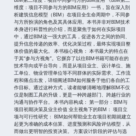
维度：项目不同参与方的BIM应用》一书，旨在深入剖
析建筑信息模型（BIM）在项目全生命周期中，不同参
与方所扮演的角色及其具体应用。本书并非对BIM技术
本身进行科普性的介绍，而是聚焦于如何在实际项目
中，通过BIM这一强大的工具，促进各方之间的协同、
提升信息传递的效率、优化决策过程，最终实现项目整
体价值的最大化。 本书核心视角： 本书最大的特点在
于其“参与方视角”。它摒弃了以往BIM书籍可能存在的
技术导向或平台导向，而是从项目业主、设计单位、施
工单位、物业管理单位等不同群体的实际需求、工作流
程和痛点出发，详细阐述BIM如何服务于他们各自的工
作目标。通过这种方式，读者能够清晰地理解BIM不仅
仅是制图工具的升级，更是一种跨越部门、跨越行业的
沟通与协作平台。 本书内容构成： 第一部分：BIM与
项目初期决策及业主价值 业主视角下的BIM： 项目立
项与可行性研究： BIM如何帮助业主在项目初期就建立
起更为准确的成本估算、进度预测和风险评估模型，从
而做出更明智的投资决策。 方案设计阶段的评估与选