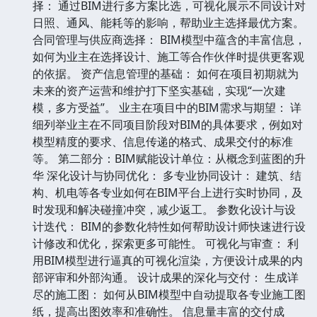
择： 通过BIM进行多方案比选，可视化展示不同设计对
日照、通风、能耗等的影响，帮助业主选择最优方案。
合同管理与供应商选择： BIM模型中蕴含的丰富信息，
如何为业主在选择设计、施工等合作伙伴时提供更客观
的依据。 资产信息管理的基础： 如何在项目初期就为
未来的资产运营和维护打下坚实基础，实现“一次建
模，多方受益”。 业主在项目中的BIM需求与期望： 详
细列举业主在不同项目阶段对BIM的具体要求，例如对
模型精度的要求、信息传递的格式、成果交付的标准
等。 第二部分：BIM赋能设计单位：从概念到蓝图的升
华 深化设计与协同优化： 多专业协同设计： 建筑、结
构、机电等各专业如何在BIM平台上进行实时协同，及
时发现和解决碰撞冲突，减少返工。 参数化设计与设
计迭代： BIM的参数化特性如何帮助设计师快速进行设
计修改和优化，探索更多可能性。 可视化与审查： 利
用BIM模型进行逼真的可视化渲染，方便设计成果的内
部评审和外部沟通。 设计成果的深化与交付： 生成详
尽的施工图： 如何从BIM模型中自动提取各专业施工图
纸，提高出图效率和准确性。 信息量丰富的交付成