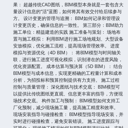
果： 超越传统CAD图纸，BIM模型本身就是一套包含大
量设计信息的“活”蓝图，如何将其有效交付给后续参与
方。 设计变更的管理与追溯： BIM如何记录和管理设
计变更历史，确保信息的一致性。 第三部分：BIM助力
施工单位：精益建造的实践 施工准备与策划： 场地布
置与施工模拟： 利用BIM进行施工场地规划、大型设备
安放模拟，优化施工流程，提高现场管理效率。 进度
模拟与资源优化（4D BIM）： 将BIM模型与时间轴关
联，进行施工进度可视化模拟，识别潜在的进度风险，
优化资源配置。 成本估算与预决算（5D BIM）： 结合
BIM模型与成本信息，实现更精确的工程量计算和成本
分析，为招投标和预算控制提供有力支持。 施工过程
控制与质量管理： 深化图纸与技术交底： BIM模型可
以提供比传统图纸更直观、信息更丰富的指导，方便现
场技术交底。 构件加工与预制： BIM模型如何支持工
厂化预制，减少现场施工量，提高施工精度和效率。
现场安装指导与碰撞检查： BIM模型指导现场安装，并
实时进行碰撞检查，避免安装错误。 施工进度跟踪与
可视化： 现场施工情况如何与BIM模型进行比对，实时