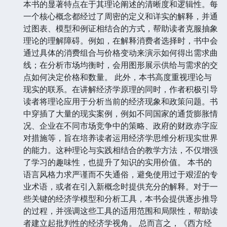
本书的显著特点在于其理论阐述的清晰度和逻辑性。每
一个核心概念都经过了周密的定义和详实的解释，并通
过图表、模型和例证相结合的方式，帮助读者克服抽象
理论的理解障碍。例如，在解释消费者选择时，书中会
通过具体的消费组合与价格变动来演示如何得出需求曲
线；在分析市场均衡时，会用图形展示供给与需求的交
点如何决定价格和数量。 此外，本书高度重视理论与
现实的联系。在讲解经济学原理的同时，作者积极引导
读者将理论应用于分析当前的经济现象和政策问题。书
中穿插了大量的现实案例，例如不同国家的通货膨胀情
况、企业在不同市场竞争中的策略、政府的财政赤字应
对措施等，旨在培养读者运用经济学思维分析现实世界
的能力。这种理论与实践相结合的教学方法，不仅增强
了学习的趣味性，也提升了知识的实用价值。 本书的
语言风格力求严谨而不失通俗，避免使用过于艰涩的专
业术语，或者在引入新概念时提供充分的解释。对于一
些关键的经济学模型和分析工具，本书会提供逐步推导
的过程，并强调这些工具的适用范围和局限性，帮助读
者建立起批判性的经济学视角。 总而言之，《西方经