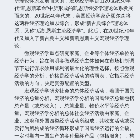
济理论体系发展而来的，宏观经济学是由20世纪30年
代“凯恩斯革命”中所形成的凯恩斯经济学理论体系发展
而来的。20世纪40年代末，美国经济学家萨缪尔森将
这两种经济理论加以综合，形成“新古典综合”理论体
系，又称“后凯恩斯主流经济学”。此后，在20世纪70年
代又加入了新古典主义和新凯恩斯主义宏观经济学理
论。
微观经济学重点研究家庭、企业等个体经济单位的
经济行为，旨在阐明各微观经济主体如何在市场机制调
节下进行谋求效用或利润最大化的理性选择。按照微观
经济学的分析，价格是经济活动的晴雨表，它指示经济
活动的方向，决定资源配置的类型。
宏观经济学研究社会的总体经济活动，着眼于国民
经济的总量分析。宏观经济学分析的国民经济总量包括
总产量（或总收入）、总就业量、物价水平等经济总
量。宏观经济学分析的总体社会经济活动由家庭、企
业、政府和外国四类经济活动所组成，其收支活动或买
卖行为所构成的经济循环形成了国民经济运行的全貌。
一定时期内一国生产的各种最终产品（包括服务），构