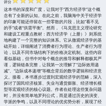
☆
☆
☆
☆
☆
评分
这本书的深度和广度，让我对于“西方经济学”这个概
念有了全新的认知。在此之前，我脑海中关于经济学
的印象可能还停留在一些零散的片段，比如“看不见
的手”或者“供需平衡”。然而，《马克思主义理论研究
和建设工程重点教材：西方经济学（上册）》则系统
地构建了一个完整的知识体系。它从微观经济学的基
础开始，详细阐述了消费者行为理论、生产者行为理
论，以及不同市场结构下的价格决定机制。这些内容
看似基础，但书中对每个概念的推导和解释都极其严
谨，逻辑链条完整，让我第一次理解了“边际效用递
减”、“边际成本递增”等概念背后的数学逻辑和经济意
义。接着，本书逐步过渡到宏观经济学的范畴，深入
探讨了国民经济核算、失业与通货膨胀、经济增长模
型等宏观经济的核心议题。作者在处理这些复杂问题
时，并没有简单地罗列公式，而是通过历史的演变、
学派的争鸣，以及不同理论的优劣势分析，展现了经