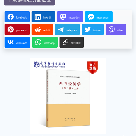
facebook
linkedin
mastodon
messenger
pinterest
reddit
telegram
twitter
viber
vkontakte
whatsapp
复制链接