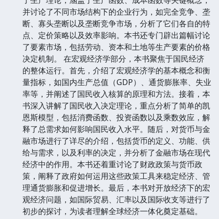
并讨论了不同市场结构下的企业行为，如完全竞争、垄
断、寡头垄断以及垄断竞争市场，分析了它们各自的特
点、定价策略以及效率影响。本书还专门辟出篇幅讨论
了要素市场，包括劳动、资本和土地等生产要素的价格
决定机制。 在宏观经济学部分，本书聚焦于国民经济
的整体运行。首先，介绍了宏观经济学的基本概念和衡
量指标，如国内生产总值（GDP）、通货膨胀率、失业
率等，并阐述了国民收入核算的原理和方法。接着，本
书深入讲解了国民收入决定理论，重点分析了简单的凯
恩斯模型，包括消费函数、投资函数以及乘数效应，解
释了总需求如何影响国民收入水平。随后，对货币与金
融市场进行了详尽的介绍，包括货币的定义、功能、供
给与需求，以及利率的决定，并分析了金融市场在现代
经济中的作用。本书还着重讨论了财政政策与货币政
策，阐释了政府如何运用这些政策工具来稳定经济、管
理通货膨胀和促进增长。最后，本书对开放经济下的宏
观经济问题，如国际贸易、汇率以及国际收支等进行了
初步的探讨，为读者理解全球经济一体化奠定基础。