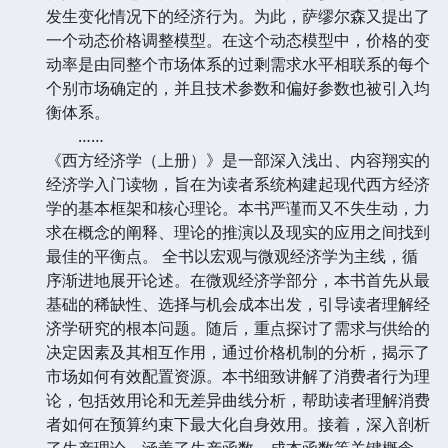
发生变化情况下的经济行为。为此，萨缪尔森又提出了
一个动态价格调整模型。在这个动态模型中，价格的变
动率是由同整个市场体系的过剩需求水平相联系的每个
个别市场确定的，并且技术参数和偏好参数也被引入均
衡体系。
……
《西方经济学（上册）》是一部深入浅出、内容翔实的
经济学入门读物，旨在为读者系统构建起现代西方经济
学的基本框架和核心理论。本书严谨而又不失生动，力
求在概念的阐释、理论的推演以及现实的应用之间找到
最佳的平衡点。 全书以宏观与微观经济学为主线，循
序渐进地展开论述。在微观经济学部分，本书首先从最
基础的稀缺性、选择与机会成本出发，引导读者理解经
济学研究的根本问题。随后，重点探讨了需求与供给的
决定因素及其相互作用，通过价格机制的分析，揭示了
市场如何有效配置资源。本书细致讲解了消费者行为理
论，包括效用论和无差异曲线分析，帮助读者理解消费
者如何在预算约束下最大化自身效用。接着，深入剖析
了生产理论，涵盖了生产函数、成本函数等关键概念，