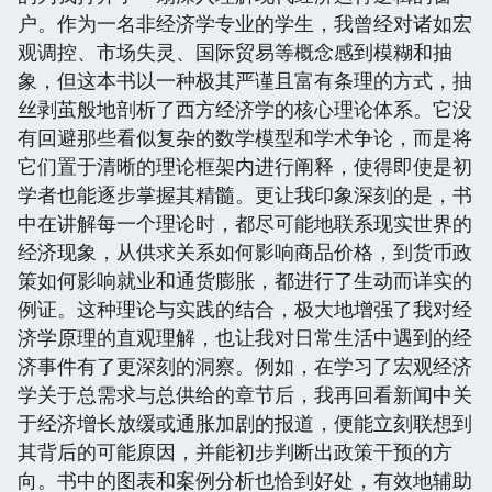
户。作为一名非经济学专业的学生，我曾经对诸如宏
观调控、市场失灵、国际贸易等概念感到模糊和抽
象，但这本书以一种极其严谨且富有条理的方式，抽
丝剥茧般地剖析了西方经济学的核心理论体系。它没
有回避那些看似复杂的数学模型和学术争论，而是将
它们置于清晰的理论框架内进行阐释，使得即使是初
学者也能逐步掌握其精髓。更让我印象深刻的是，书
中在讲解每一个理论时，都尽可能地联系现实世界的
经济现象，从供求关系如何影响商品价格，到货币政
策如何影响就业和通货膨胀，都进行了生动而详实的
例证。这种理论与实践的结合，极大地增强了我对经
济学原理的直观理解，也让我对日常生活中遇到的经
济事件有了更深刻的洞察。例如，在学习了宏观经济
学关于总需求与总供给的章节后，我再回看新闻中关
于经济增长放缓或通胀加剧的报道，便能立刻联想到
其背后的可能原因，并能初步判断出政策干预的方
向。书中的图表和案例分析也恰到好处，有效地辅助