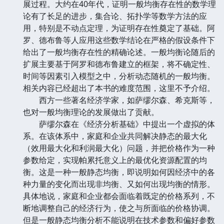
展过程。大约在40年代，证明一般均衡存在性的数学理
论有了长足的进步，集合论、拓扑学等数学方法的应
用，特别是不动点定理，为证明存在性奠定了基础。阿
罗、德布鲁等人应用这些数学结论在严格的假设条件下
给出了一般均衡存在性的精确论述。一般均衡论随后的
扩展主要基于阿罗和德布鲁建立的框架，将不确定性、
时间等因素引入模型之中，分析动态随机的一般均衡。
相关内容已经超出了本书的难度范围，这里不予介绍。
西方一些著名经济学家，如萨缪尔森、希克斯等，
也对一般均衡理论的发展做出了贡献。
萨缪尔森在《经济分析基础》中提出一个虚拟的体
系。在该体系中，家庭和企业共同解决静态的最大化
（效用最大化和利润最大化）问题，并把价格作为一种
参数给定，实现帕累托意义上的最优化资源配置的均
衡。这是一种一般静态均衡，即说明如何因经济中的各
种力量的变化而出现非均衡、又如何出现均衡的情形。
具体地说，家庭和企业都会面临着既定的价格系列，不
断地调整自己的经济行为，使之与所面临的价格协调。
但是一般静态均衡分析不能说明在技术参数和偏好参数