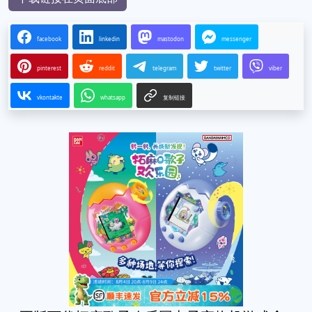
facebook
linkedin
mastodon
messenger
pinterest
reddit
telegram
twitter
viber
vkontakte
whatsapp
复制链接