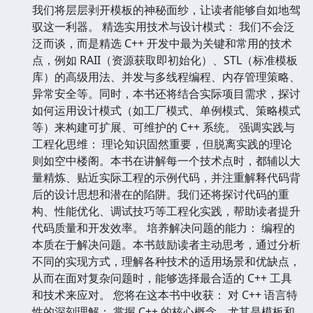
我们将层层剥开模板的神秘面纱，让读者能够自如地驾
驭这一利器。 精选实用技术与设计模式： 我们不会泛
泛而谈，而是精选 C++ 开发中最为关键和常用的技术
点，例如 RAII（资源获取即初始化）、STL（标准模板
库）的高级用法、并发与多线程编程、内存管理策略、
异常安全等。同时，本书还将结合实际项目需求，探讨
如何运用设计模式（如工厂模式、单例模式、策略模式
等）来构建可扩展、可维护的 C++ 系统。 强调实践与
工程化思维： 理论知识固然重要，但脱离实践的理论
则如空中楼阁。本书在讲解每一个技术点时，都辅以大
量精炼、贴近实际工程的示例代码，并注重解释代码背
后的设计思想和潜在的陷阱。我们还将探讨代码的重
构、性能优化、调试技巧等工程化实践，帮助读者提升
代码质量和开发效率。 培养解决问题的能力： 编程的
本质在于解决问题。本书鼓励读者主动思考，通过分析
不同的实现方式，理解各种技术的适用场景和优缺点，
从而在面对复杂问题时，能够选择最合适的 C++ 工具
和技术来应对。 您将在这本书中收获： 对 C++ 语言特
性的深刻理解： 掌握 C++ 的核心概念，尤其是模板和