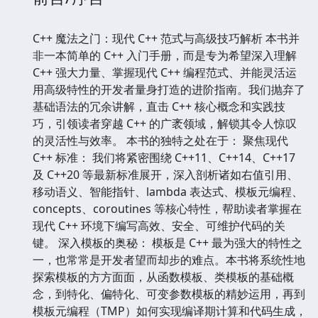
C++ 魔法之门：现代 C++ 范式与高级技巧解析 本书并
非一本简单的 C++ 入门手册，而是专为希望深入理解
C++ 强大力量、掌握现代 C++ 编程范式、并能灵活运
用高级特性的开发者量身打造的进阶指南。我们抛弃了
基础语法的冗余讲解，直击 C++ 核心概念和实践技
巧，引领读者穿越 C++ 的广袤领域，解锁其令人惊叹
的灵活性与效率。 本书的独特之处在于： 聚焦现代
C++ 标准： 我们将紧密围绕 C++11、C++14、C++17
及 C++20 等最新标准展开，深入剖析诸如右值引用、
移动语义、智能指针、lambda 表达式、模板元编程、
concepts、coroutines 等核心特性，帮助读者掌握在
现代 C++ 环境下编写高效、安全、可维护代码的关
键。 深入模板的奥秘： 模板是 C++ 最为强大的特性之
一，也常常是开发者望而却步的难点。本书将系统性地
探索模板的方方面面，从函数模板、类模板的基础概
念，到特化、偏特化、可变参数模板的精妙运用，再到
模板元编程（TMP）如何实现编译期计算和代码生成，