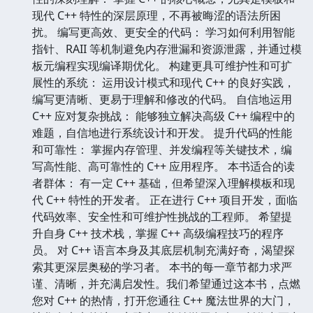
现代 C++ 特性的深层原理，不再被晦涩的语法所困
扰。 编写更高效、更安全的代码： 学习如何利用智能
指针、RAII 等机制避免内存泄漏和资源泄露，并通过模
板元编程实现编译期优化。 构建更具可维护性和可扩
展性的系统： 运用设计模式和现代 C++ 的良好实践，
编写更清晰、更易于理解和修改的代码。 自信地运用
C++ 应对复杂挑战： 能够独立解决高级 C++ 编程中的
难题，自信地进行系统设计和开发。 提升代码的性能
和可靠性： 掌握内存管理、并发编程等关键技术，编
写高性能、高可靠性的 C++ 应用程序。 本书适合的读
者群体： 有一定 C++ 基础，但希望深入理解模板和现
代 C++ 特性的开发者。 正在进行 C++ 项目开发，面临
代码效率、安全性和可维护性挑战的工程师。 希望提
升自身 C++ 技术栈，掌握 C++ 高级编程技巧的程序
员。 对 C++ 语言本身及其底层机制充满好奇，渴望探
索其更深层奥秘的学习者。 本书的每一章节都力求严
谨、清晰，并充满启发性。我们希望通过这本书，点燃
您对 C++ 的热情，打开您通往 C++ 魔法世界的大门，