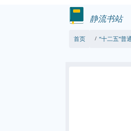
静流书站
首页
“十二五”