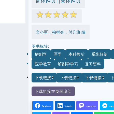
简体网页
繁体网页
||
☆
☆
☆
☆
☆
文小军，柏树令，付升旗 编
图书标签:
解剖学
医学
本科教材
系统解剖
医学教育
解剖学学习
复习资料
下载链接1
下载链接2
下载链接3
下载链接在页面底部
facebook
linkedin
mastodon
mes