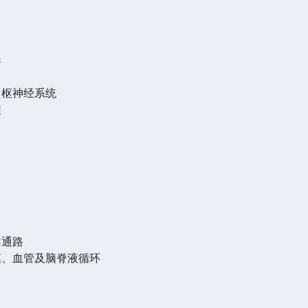
器
中枢神经系统
髓
导通路
膜、血管及脑脊液循环