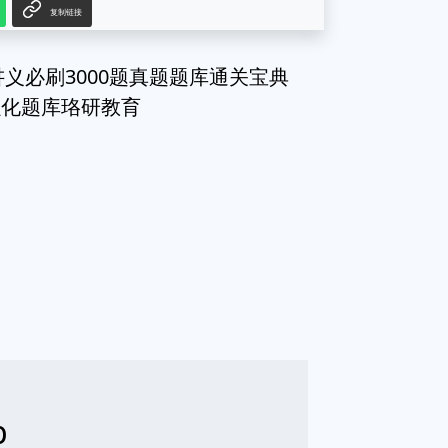
复制链接
讲义必刷3000题真题题库通关宝典
强化题库珞研教育
b