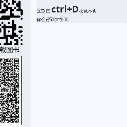
ctrl+D
立刻按
收藏本页
你会得到大惊喜!!