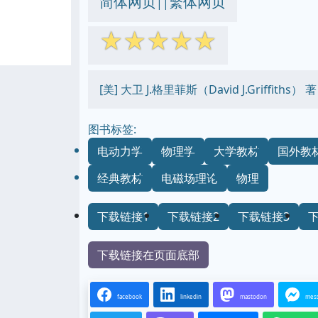
简体网页
繁体网页
||
☆
☆
☆
☆
☆
[美] 大卫 J.格里菲斯（David J.Griffit
图书标签:
电动力学
物理学
大学教材
国外教
经典教材
电磁场理论
物理
下载链接1
下载链接2
下载链接3
下载链接在页面底部
facebook
linkedin
mastodon
mes