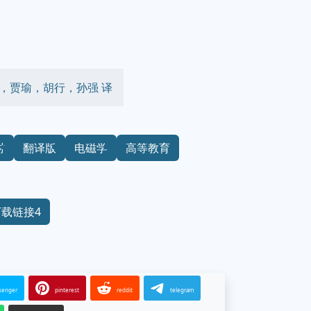
hs） 著，贾瑜，胡行，孙强 译
材
翻译版
电磁学
高等教育
下载链接4
senger
pinterest
reddit
telegram