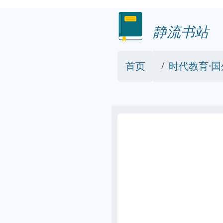
静流书站
首页
时代教育·