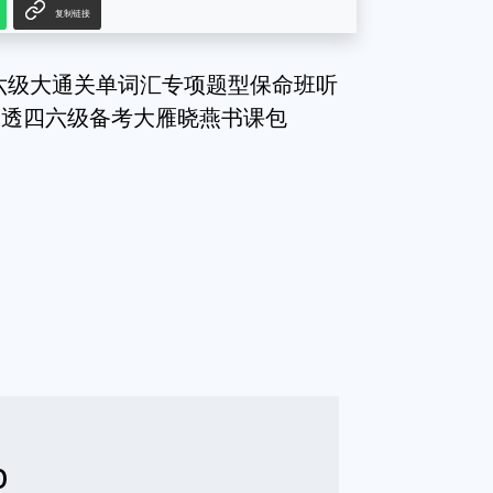
复制链接
四六级大通关单词汇专项题型保命班听
学透四六级备考大雁晓燕书课包
b