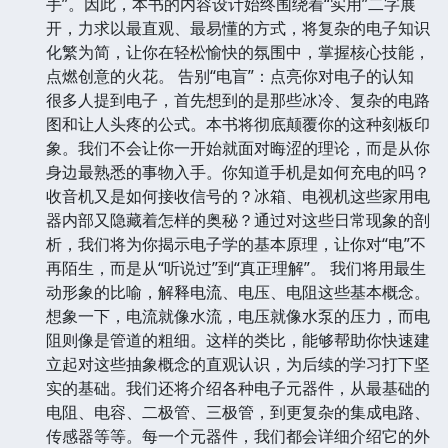
手”。因此，本书的内容设计始终围绕着“实用”二字展
开，力求以最直观、最易懂的方式，将复杂的电子知识
化繁为简，让你在轻松愉快的氛围中，掌握核心技能，
点燃创意的火花。 告别“电盲”：点亮你对电子的认知
很多人提到电子，首先想到的是那些冰冷、复杂的电路
图和让人头疼的公式。本书将彻底颠覆你的这种刻板印
象。我们不会让你一开始就面对晦涩的理论，而是从你
身边最熟悉的事物入手。你知道手机是如何充电的吗？
收音机又是如何接收信号的？冰箱、电视机这些家用电
器内部又隐藏着怎样的奥秘？通过对这些日常现象的剖
析，我们将为你揭示电子学的基本原理，让你对“电”不
再陌生，而是从“听说过”到“真正理解”。 我们将用最生
动形象的比喻，解释电流、电压、电阻这些基本概念。
想象一下，电流就像水流，电压就像水泵的压力，而电
阻则像是管道的粗细。这样的类比，能够帮助你快速建
立起对这些抽象概念的直观认识，为后续的学习打下坚
实的基础。我们还将介绍各种电子元器件，从最基础的
电阻、电容、二极管、三极管，到更复杂的集成电路、
传感器等等。每一个元器件，我们都会详细介绍它的外