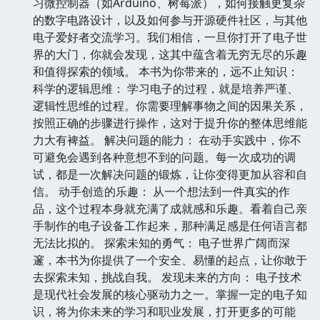
习微控制器（如Arduino、树莓派），如何接触更复杂
的数字电路设计，以及如何参与开源硬件社区，与其他
电子爱好者交流学习。我们相信，一旦你打开了电子世
界的大门，你就会发现，这其中蕴含着无穷无尽的乐趣
和值得探索的领域。 本书为你带来的，远不止知识：
科学的逻辑思维： 学习电子的过程，就是培养严谨、
逻辑性思维的过程。你需要理解事物之间的因果关系，
按照正确的步骤进行操作，这对于提升你的整体思维能
力大有裨益。 解决问题的能力： 在动手实践中，你不
可避免会遇到各种意想不到的问题。每一次成功的调
试，都是一次解决问题的锻炼，让你变得更加从容和自
信。 动手创造的乐趣： 从一个想法到一件真实的作
品，这个过程本身就充满了成就感和乐趣。看着自己亲
手制作的电子设备工作起来，那种满足感是任何语言都
无法比拟的。 探索未知的勇气： 电子世界广阔而深
邃，本书为你提供了一个安全、易懂的起点，让你敢于
去探索未知，挑战自我。 发现未来的方向： 电子技术
是现代社会发展的核心驱动力之一。掌握一定的电子知
识，将为你未来的学习和职业发展，打开更多的可能