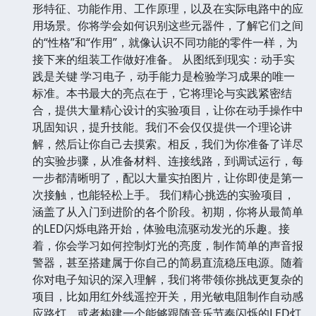
形特征、功能作用、工作原理，以及在实际电路中的应
用场景。你将学会如何识别这些元器件，了解它们之间
的“性格”和“作用”，就像认识不同功能的零件一样，为
接下来的组装工作做好准备。 从图纸到现实：动手实
践是关键 学习电子，动手能力是检验学习成果的唯一
标准。本书最大的亮点在于，它将理论与实践紧密结
合，提供大量精心设计的实验项目，让你在动手操作中
巩固知识，提升技能。我们不会仅仅提供一个理论讲
解，然后让你自己去摸索。相反，我们为你准备了详尽
的实验步骤，从准备材料、连接线路，到调试运行，每
一步都清晰明了，配以大量实拍图片，让你即使是第一
次接触，也能轻松上手。 我们精心挑选的实验项目，
涵盖了从入门到进阶的各个阶段。初期，你将从最简单
的LED闪烁电路开始，体验电流驱动发光的乐趣。接
着，你会学习如何控制灯光的亮度，制作简单的声音报
警器，甚至搭建属于你自己的简易直流稳压电源。随着
你对电子知识的深入理解，我们将带领你挑战更复杂的
项目，比如用红外线遥控开关，用光敏电阻制作自动感
应路灯，或者构建一个能够跟随音乐节奏闪烁的LED灯