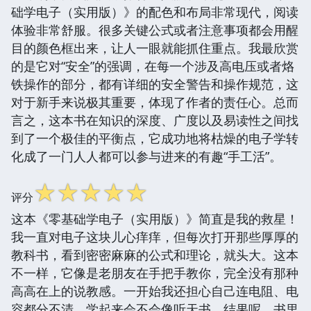
础学电子（实用版）》的配色和布局非常现代，阅读
体验非常舒服。很多关键公式或者注意事项都会用醒
目的颜色框出来，让人一眼就能抓住重点。我最欣赏
的是它对“安全”的强调，在每一个涉及高电压或者烙
铁操作的部分，都有详细的安全警告和操作规范，这
对于新手来说极其重要，体现了作者的责任心。总而
言之，这本书在知识的深度、广度以及易读性之间找
到了一个极佳的平衡点，它成功地将枯燥的电子学转
化成了一门人人都可以参与进来的有趣“手工活”。
☆
☆
☆
☆
☆
评分
这本《零基础学电子（实用版）》简直是我的救星！
我一直对电子这块儿心痒痒，但每次打开那些厚厚的
教科书，看到密密麻麻的公式和理论，就头大。这本
不一样，它像是老朋友在手把手教你，完全没有那种
高高在上的说教感。一开始我还担心自己连电阻、电
容都分不清，学起来会不会像听天书。结果呢，书里