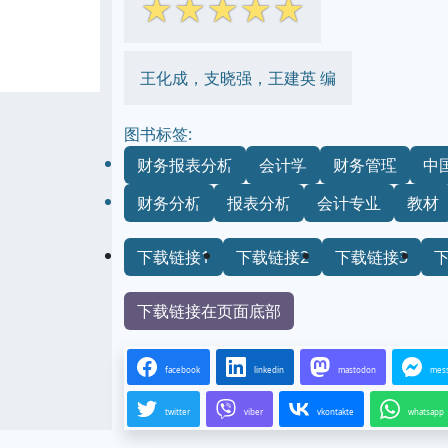
☆
☆
☆
☆
☆
王化成，支晓强，王建英 编
图书标签:
财务报表分析
会计学
财务管理
中
财务分析
报表分析
会计专业
教材
下载链接1
下载链接2
下载链接3
下载链接在页面底部
facebook
linkedin
mastodon
mes
twitter
viber
vkontakte
whatsapp