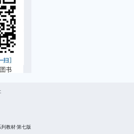
社
列教材·第七版