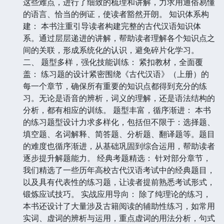
这些难点，进行了细致的梳理和讲解，力求用通俗易懂
的语言、恰当的例证，使读者豁然开朗。 知识体系构
建： 本书注重引导读者构建完整的古代汉语知识体
系。通过层层递进的讲解，帮助读者理解各个知识点之
间的关联，形成系统化的认识，避免碎片化学习。
二、 题型多样，强化技能训练： 紧扣教材，全面覆
盖： 练习题的设计紧密围绕《古代汉语》（上册）的
每一个章节，确保所有重要的知识点都得到充分的练
习。无论是语音的辨析，词义的理解，还是语法结构的
分析，都有相应的训练。 题型丰富，循序渐进： 本书
的练习题型设计力求多样化，包括但不限于：选择题、
填空题、名词解释、简答题、分析题、翻译题等。题目
的难度也循序渐进，从基础巩固到综合运用，帮助读者
逐步提升解题能力。 经典考题精选： 针对部分章节，
我们精选了一些历年高校古代汉语考试中的经典题目，
以及具有代表性的练习题，让读者提前熟悉考试形式，
锻炼应试技巧。 实战应用导向： 除了纯理论的练习，
本书还设计了大量涉及古籍阅读的辅助性练习，如常用
实词、虚词的辨析与运用，重点虚词的用法分析，句式