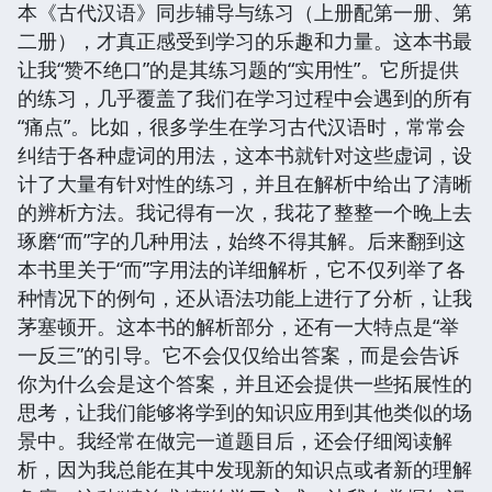
本《古代汉语》同步辅导与练习（上册配第一册、第
二册），才真正感受到学习的乐趣和力量。这本书最
让我“赞不绝口”的是其练习题的“实用性”。它所提供
的练习，几乎覆盖了我们在学习过程中会遇到的所有
“痛点”。比如，很多学生在学习古代汉语时，常常会
纠结于各种虚词的用法，这本书就针对这些虚词，设
计了大量有针对性的练习，并且在解析中给出了清晰
的辨析方法。我记得有一次，我花了整整一个晚上去
琢磨“而”字的几种用法，始终不得其解。后来翻到这
本书里关于“而”字用法的详细解析，它不仅列举了各
种情况下的例句，还从语法功能上进行了分析，让我
茅塞顿开。这本书的解析部分，还有一大特点是“举
一反三”的引导。它不会仅仅给出答案，而是会告诉
你为什么会是这个答案，并且还会提供一些拓展性的
思考，让我们能够将学到的知识应用到其他类似的场
景中。我经常在做完一道题目后，还会仔细阅读解
析，因为我总能在其中发现新的知识点或者新的理解