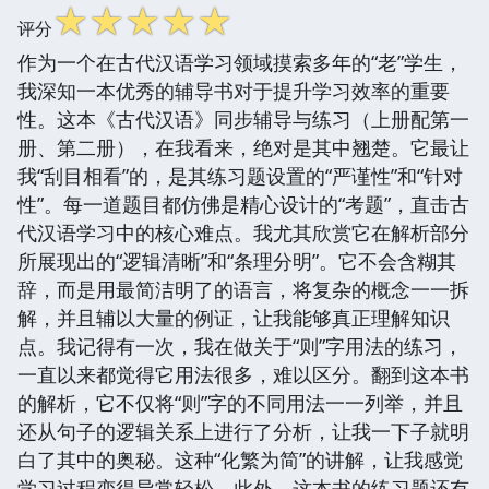
☆
☆
☆
☆
☆
评分
作为一个在古代汉语学习领域摸索多年的“老”学生，
我深知一本优秀的辅导书对于提升学习效率的重要
性。这本《古代汉语》同步辅导与练习（上册配第一
册、第二册），在我看来，绝对是其中翘楚。它最让
我“刮目相看”的，是其练习题设置的“严谨性”和“针对
性”。每一道题目都仿佛是精心设计的“考题”，直击古
代汉语学习中的核心难点。我尤其欣赏它在解析部分
所展现出的“逻辑清晰”和“条理分明”。它不会含糊其
辞，而是用最简洁明了的语言，将复杂的概念一一拆
解，并且辅以大量的例证，让我能够真正理解知识
点。我记得有一次，我在做关于“则”字用法的练习，
一直以来都觉得它用法很多，难以区分。翻到这本书
的解析，它不仅将“则”字的不同用法一一列举，并且
还从句子的逻辑关系上进行了分析，让我一下子就明
白了其中的奥秘。这种“化繁为简”的讲解，让我感觉
学习过程变得异常轻松。此外，这本书的练习题还有