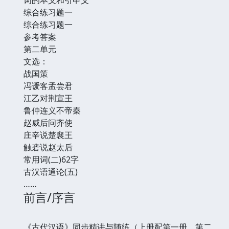
综合练习题一
综合练习题一
参考答案
第二单元
文选：
战国策
冯谖客孟尝君
江乙对荆宣王
鲁仲连义不帝秦
赵威后问齐使
庄辛说楚襄王
触砻说赵太后
常用词(二)62字
古汉语通论(五)
……
前言/序言
《古代汉语》同步精讲与随练（上册配第一册、第二