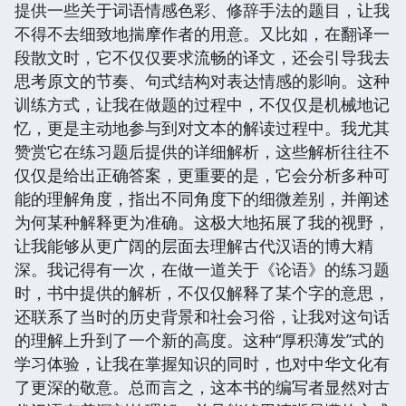
提供一些关于词语情感色彩、修辞手法的题目，让我
不得不去细致地揣摩作者的用意。又比如，在翻译一
段散文时，它不仅仅要求流畅的译文，还会引导我去
思考原文的节奏、句式结构对表达情感的影响。这种
训练方式，让我在做题的过程中，不仅仅是机械地记
忆，更是主动地参与到对文本的解读过程中。我尤其
赞赏它在练习题后提供的详细解析，这些解析往往不
仅仅是给出正确答案，更重要的是，它会分析多种可
能的理解角度，指出不同角度下的细微差别，并阐述
为何某种解释更为准确。这极大地拓展了我的视野，
让我能够从更广阔的层面去理解古代汉语的博大精
深。我记得有一次，在做一道关于《论语》的练习题
时，书中提供的解析，不仅仅解释了某个字的意思，
还联系了当时的历史背景和社会习俗，让我对这句话
的理解上升到了一个新的高度。这种“厚积薄发”式的
学习体验，让我在掌握知识的同时，也对中华文化有
了更深的敬意。总而言之，这本书的编写者显然对古