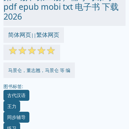
pdf epub mobi txt 电子书 下载
2026
简体网页
繁体网页
||
☆
☆
☆
☆
☆
马景仑，董志翘，马景仑 等 编
图书标签:
古代汉语
王力
同步辅导
练习