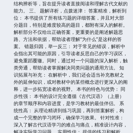
结构辨析等，旨在提升读者直接阅读和理解古代文献的
能力。 三、 题解详析，点拨迷津： 答案精准，解析到
位： 本书提供了所有练习题的详细答案，并且对大部
分题目，特别是难度较高的题目，都附有深入的解析。
解析部分不仅给出正确答案，更重要的是阐述解题思
路、方法和依据，帮助读者理解“为什么”是这样的答
案。 错题归因，举一反三： 对于常见的错误，解析中
会指出其可能的原因，引导读者反思自己的学习误区，
避免重蹈覆辙。同时，通过对一个问题的深入解析，触
类旁通，帮助读者掌握解决同类问题的通用方法。 知
识拓展与补充： 在解析中，我们还会适当补充教材之
外的延伸知识，或对教材中的某些概念进行更深入的阐
释，进一步拓宽读者的视野。 本书的特色与优势： 同
步性强： 本书的设计完全遵循《古代汉语》（上册）
的章节顺序和内容进度，是学习教材的最佳伴侣。 系
统性高： 从理论精讲到练习巩固，再到答案解析，构
成一个完整的学习闭环，确保学习效果。 针对性准：
深入了解古代汉语学习的难点与痛点，精准设计内容，
解决实际学习问题。 实用性佳： 提供的练习和解析，