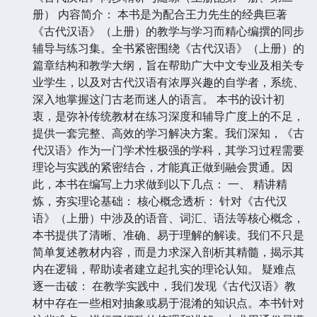
册） 内容简介： 本书是为配合王力先生的经典巨著
《古代汉语》（上册）的教学与学习而精心编撰的同步
辅导与练习集。全书紧密围绕《古代汉语》（上册）的
篇章结构和教学大纲，旨在帮助广大中文专业及相关专
业学生，以及对古代汉语有浓厚兴趣的自学者，系统、
深入地掌握这门古老而迷人的语言。 本书的设计初
衷，是弥补传统教材在练习深度和辅导广度上的不足，
提供一套完整、高效的学习解决方案。我们深知，《古
代汉语》作为一门学术性极强的学科，其学习过程需要
理论与实践的紧密结合，才能真正做到融会贯通。因
此，本书在编写上力求做到以下几点： 一、 精讲精
炼，夯实理论基础： 核心概念透析： 针对《古代汉
语》（上册）中涉及的语音、词汇、语法等核心概念，
本书提供了清晰、准确、易于理解的解读。我们不只是
简单复述教材内容，而是力求深入剖析其精髓，揭示其
内在逻辑，帮助读者建立起扎实的理论认知。 疑难点
逐一击破： 在教学实践中，我们发现《古代汉语》教
材中存在一些相对抽象或易于混淆的知识点。本书针对