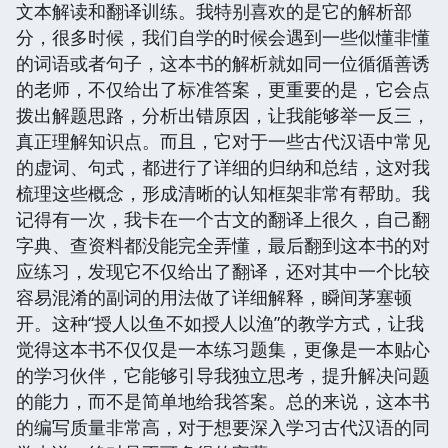
文本解读和翻译训练。我特别喜欢的是它的解析部
分，很多时候，我们自学的时候会遇到一些似懂非懂
的词语或者句子，这本书的解析就如同一位循循善诱
的老师，不仅给出了标准答案，更重要的是，它会点
拨出解题思路，分析出错原因，让我能够举一反三，
真正理解知识点。而且，它对于一些古代汉语中常见
的虚词、句式，都进行了详细的归纳和总结，这对我
梳理这些概念，形成清晰的认知框架非常有帮助。我
记得有一次，我卡在一个古文的翻译上很久，自己翻
字典、查资料都没能完全弄懂，最后翻到这本书的对
应练习，发现它不仅给出了翻译，还对其中一个比较
容易混淆的副词的用法做了详细解释，瞬间茅塞顿
开。这种“授人以鱼不如授人以渔”的教学方式，让我
觉得这本书不仅仅是一本练习题集，更像是一本贴心
的学习伙伴，它能够引导我独立思考，提升解决问题
的能力，而不是简单地给我答案。总的来说，这本书
的编写质量非常高，对于想要深入学习古代汉语的同