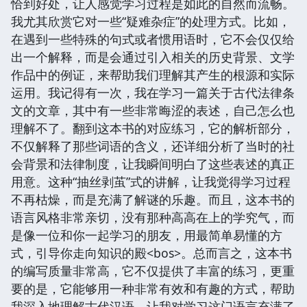
恰到好处，让人感觉学习过程是如此的自然而流畅。
我尤其欣赏它对一些“疑难杂症”的处理方式。比如，
在遇到一些特殊的句式或者惯用语时，它不会仅仅给
出一个解释，而是会通过引入相关的历史背景、文学
作品中的例证，来帮助我们理解其产生的根源和实际
运用。我记得有一次，我在学习一篇关于古代法律条
文的文章，其中有一些非常晦涩的表述，自己怎么也
理解不了。翻到这本书的对应练习，它的解析部分，
不仅解释了那些词语的含义，还详细分析了当时的社
会背景和法律制度，让我瞬间明白了这些表述的真正
用意。这种“抽丝剥茧”式的讲解，让我觉得学习过程
不再枯燥，而是充满了解谜的乐趣。而且，这本书的
语言风格非常亲切，没有那种高高在上的学究气，而
是像一位和你一起学习的朋友，用最简单易懂的方
式，引导你走向知识的殿<bos>。总而言之，这本书
的编写质量非常高，它不仅提供了丰富的练习，更重
要的是，它能够用一种非常有效和有趣的方式，帮助
我深入地理解古代汉语，让我对学习这门语言充满了