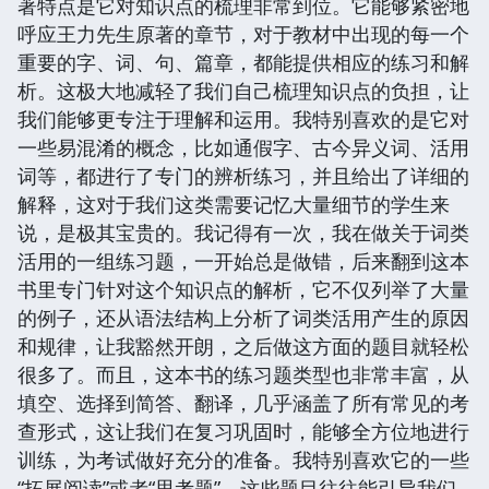
著特点是它对知识点的梳理非常到位。它能够紧密地
呼应王力先生原著的章节，对于教材中出现的每一个
重要的字、词、句、篇章，都能提供相应的练习和解
析。这极大地减轻了我们自己梳理知识点的负担，让
我们能够更专注于理解和运用。我特别喜欢的是它对
一些易混淆的概念，比如通假字、古今异义词、活用
词等，都进行了专门的辨析练习，并且给出了详细的
解释，这对于我们这类需要记忆大量细节的学生来
说，是极其宝贵的。我记得有一次，我在做关于词类
活用的一组练习题，一开始总是做错，后来翻到这本
书里专门针对这个知识点的解析，它不仅列举了大量
的例子，还从语法结构上分析了词类活用产生的原因
和规律，让我豁然开朗，之后做这方面的题目就轻松
很多了。而且，这本书的练习题类型也非常丰富，从
填空、选择到简答、翻译，几乎涵盖了所有常见的考
查形式，这让我们在复习巩固时，能够全方位地进行
训练，为考试做好充分的准备。我特别喜欢它的一些
“拓展阅读”或者“思考题”，这些题目往往能引导我们