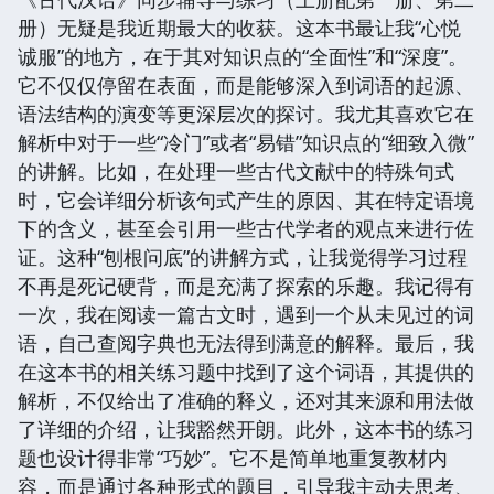
册）无疑是我近期最大的收获。这本书最让我“心悦
诚服”的地方，在于其对知识点的“全面性”和“深度”。
它不仅仅停留在表面，而是能够深入到词语的起源、
语法结构的演变等更深层次的探讨。我尤其喜欢它在
解析中对于一些“冷门”或者“易错”知识点的“细致入微”
的讲解。比如，在处理一些古代文献中的特殊句式
时，它会详细分析该句式产生的原因、其在特定语境
下的含义，甚至会引用一些古代学者的观点来进行佐
证。这种“刨根问底”的讲解方式，让我觉得学习过程
不再是死记硬背，而是充满了探索的乐趣。我记得有
一次，我在阅读一篇古文时，遇到一个从未见过的词
语，自己查阅字典也无法得到满意的解释。最后，我
在这本书的相关练习题中找到了这个词语，其提供的
解析，不仅给出了准确的释义，还对其来源和用法做
了详细的介绍，让我豁然开朗。此外，这本书的练习
题也设计得非常“巧妙”。它不是简单地重复教材内
容，而是通过各种形式的题目，引导我主动去思考、