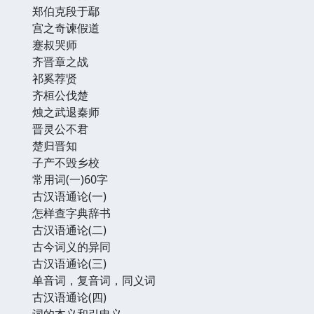
郑伯克段于鄢
宫之奇谏假道
蹇叔哭师
齐晋章之战
祁奚荐贤
齐桓公伐楚
烛之武退秦师
晋灵公不君
楚归晋知
子产不毁乡校
常用词(一)60字
古汉语通论(一)
怎样查字典辞书
古汉语通论(二)
古今词义的异同
古汉语通论(三)
单音词，复音词，同义词
古汉语通论(四)
词的本义和引申义