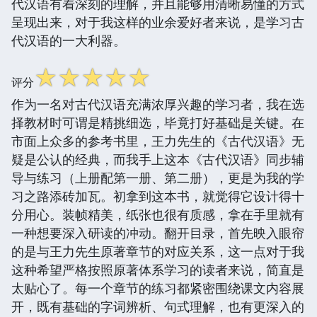
代汉语有着深刻的理解，并且能够用清晰易懂的方式
呈现出来，对于我这样的业余爱好者来说，是学习古
代汉语的一大利器。
☆
☆
☆
☆
☆
评分
作为一名对古代汉语充满浓厚兴趣的学习者，我在选
择教材时可谓是精挑细选，毕竟打好基础是关键。在
市面上众多的参考书里，王力先生的《古代汉语》无
疑是公认的经典，而我手上这本《古代汉语》同步辅
导与练习（上册配第一册、第二册），更是为我的学
习之路添砖加瓦。初拿到这本书，就觉得它设计得十
分用心。装帧精美，纸张也很有质感，拿在手里就有
一种想要深入研读的冲动。翻开目录，首先映入眼帘
的是与王力先生原著章节的对应关系，这一点对于我
这种希望严格按照原著体系学习的读者来说，简直是
太贴心了。每一个章节的练习都紧密围绕课文内容展
开，既有基础的字词辨析、句式理解，也有更深入的