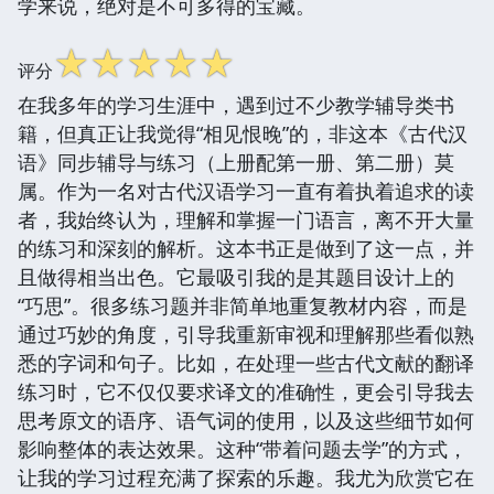
学来说，绝对是不可多得的宝藏。
☆
☆
☆
☆
☆
评分
在我多年的学习生涯中，遇到过不少教学辅导类书
籍，但真正让我觉得“相见恨晚”的，非这本《古代汉
语》同步辅导与练习（上册配第一册、第二册）莫
属。作为一名对古代汉语学习一直有着执着追求的读
者，我始终认为，理解和掌握一门语言，离不开大量
的练习和深刻的解析。这本书正是做到了这一点，并
且做得相当出色。它最吸引我的是其题目设计上的
“巧思”。很多练习题并非简单地重复教材内容，而是
通过巧妙的角度，引导我重新审视和理解那些看似熟
悉的字词和句子。比如，在处理一些古代文献的翻译
练习时，它不仅仅要求译文的准确性，更会引导我去
思考原文的语序、语气词的使用，以及这些细节如何
影响整体的表达效果。这种“带着问题去学”的方式，
让我的学习过程充满了探索的乐趣。我尤为欣赏它在