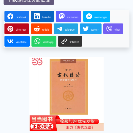
facebook
linkedin
mastodon
messenger
pinterest
reddit
telegram
twitter
viber
vkontakte
whatsapp
复制链接