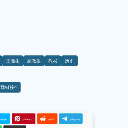
王顺生
高教版
教材
历史
下载链接4
senger
pinterest
reddit
telegram