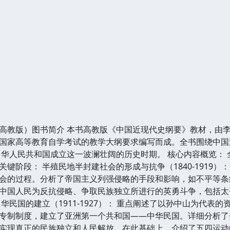
高教版）图书简介 本书高教版《中国近现代史纲要》教材，由
国家高等教育自学考试的教学大纲要求编写而成。全书围绕中国近
年中华人民共和国成立这一波澜壮阔的历史时期。 核心内容概览：
键阶段： 半殖民地半封建社会的形成与抗争（1840-1919
会的过程。分析了帝国主义列强侵略的手段和影响，如不平等条
中国人民为反抗侵略、争取民族独立所进行的英勇斗争，包括太
华民国的建立（1911-1927）： 重点阐述了以孙中山为代
专制制度，建立了亚洲第一个共和国——中华民国。详细分析了
实现真正的民族独立和人民解放。在此基础上，介绍了五四运动