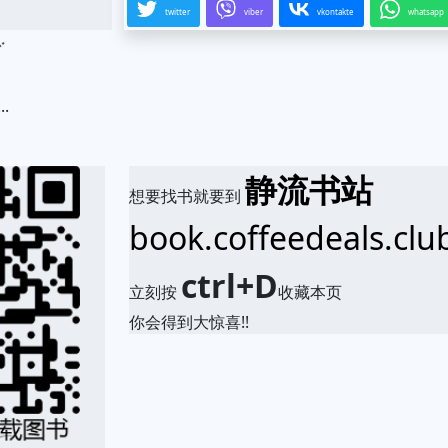
twitter
viber
vkontakte
whatsapp
.
静流书站
想要找书就要到
book.coffeedeals.clu
ctrl+D
立刻按
收藏本页
你会得到大惊喜!!