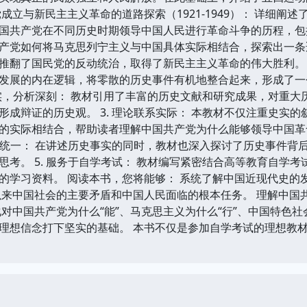
成立与新民主主义革命的道路探索（1921-1949）： 详细
国共产党在不同历史时期领导中国人民进行革命斗争的历程，包
产党如何将马克思列宁主义与中国具体实际相结合，探索出一条
推翻了国民党的反动统治，取得了新民主主义革命的伟大胜利。 教
发展的内在逻辑，将零散的历史事件有机地整合起来，形成了一
料翔实，分析深刻： 教材引用了丰富的历史文献和研究成果，对重
形成辩证的历史观。 3. 理论联系实际： 本教材不仅注重史实
的实际相结合，帮助读者理解中国共产党为什么能够领导中国革
性的统一： 在讲述历史事实的同时，教材也深入探讨了历史事件
思考。 5. 服务于自学考试： 教材编写紧密结合高等教育自学
的学习资料。 阅读本书，您将能够： 系统了解中国近现代史的
以来中国社会的主要矛盾和中国人民面临的根本任务。 理解中国
对中国共产党为什么“能”、马克思主义为什么“行”、中国特色社
理想信念打下坚实的基础。 本书不仅是参加自学考试的理想教