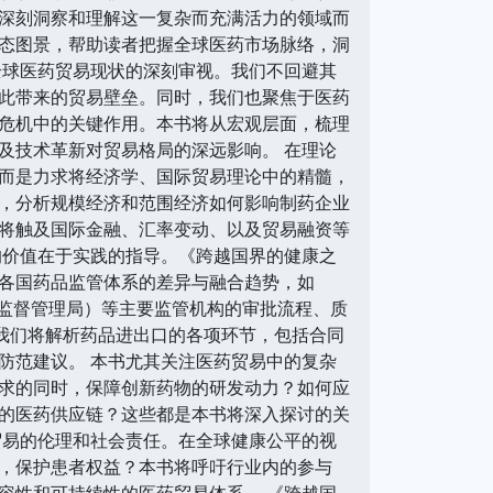
深刻洞察和理解这一复杂而充满活力的领域而
态图景，帮助读者把握全球医药市场脉络，洞
全球医药贸易现状的深刻审视。我们不回避其
此带来的贸易壁垒。同时，我们也聚焦于医药
危机中的关键作用。本书将从宏观层面，梳理
及技术革新对贸易格局的深远影响。 在理论
而是力求将经济学、国际贸易理论中的精髓，
，分析规模经济和范围经济如何影响制药企业
将触及国际金融、汇率变动、以及贸易融资等
的价值在于实践的指导。《跨越国界的健康之
各国药品监管体系的差异与融合趋势，如
品监督管理局）等主要监管机构的审批流程、质
我们将解析药品进出口的各项环节，包括合同
防范建议。 本书尤其关注医药贸易中的复杂
求的同时，保障创新药物的研发动力？如何应
的医药供应链？这些都是本书将深入探讨的关
贸易的伦理和社会责任。在全球健康公平的视
，保护患者权益？本书将呼吁行业内的参与
容性和可持续性的医药贸易体系。 《跨越国