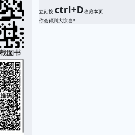
ctrl+D
立刻按
收藏本页
你会得到大惊喜!!