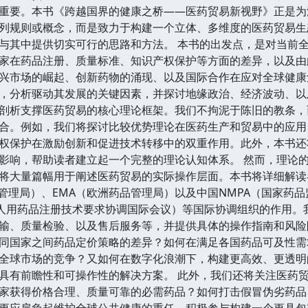
重要。本书《跨越国界的健康之桥——医药贸易新视野》正是为
列规则或概念，而是致力于构建一个立体、多维度的医药贸易生
与其中提供切实可行的思路和方法。 本书的出发点，是对当前
家在药品注册、质量标准、知识产权保护等方面的差异，以及由
兴市场的崛起、创新药物的涌现、以及国际合作在应对全球健康
，分析驱动其发展的关键因素，并探讨地缘政治、经济波动、以
剖析支撑医药贸易的核心理论框架。我们不拘泥于陈旧的教条，
合。例如，我们将探讨比较优势理论在医药生产和贸易中的应用
权保护在激励创新和促进技术转移中的双重作用。此外，本书还
影响，帮助读者建立起一个完整的理论认知体系。 然而，理论
将大量篇幅用于阐述医药贸易的实际操作层面。本书将详细解读
督管理局）、EMA（欧洲药品管理局）以及中国NMPA（国家药
（人用药品注册技术要求协调国际会议）等国际协调组织的作用。
输、质量检验、以及售后服务等，并提供具体的操作指南和风险
同国家之间药品定价策略的差异？如何在满足各国药品可及性需
全球市场的竞争？又如何在数字化浪潮下，构建更高效、更透明
具有前瞻性和可操作性的解决方案。 此外，我们还将关注医药
家获得价格合理、质量可靠的必需药品？如何打击假冒伪劣药品
更应肩负起维护全球公共健康的重任，积极参与构建一个更具包