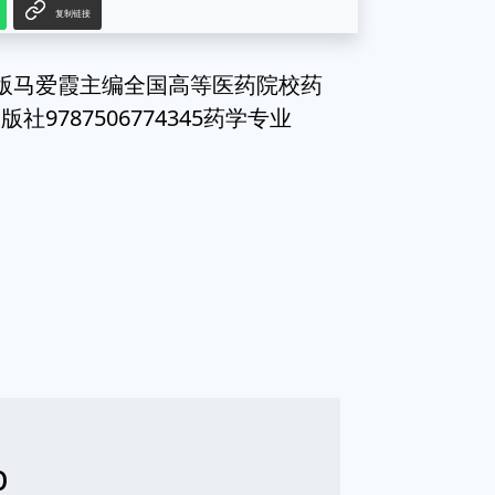
复制链接
版马爱霞主编全国高等医药院校药
787506774345药学专业
b