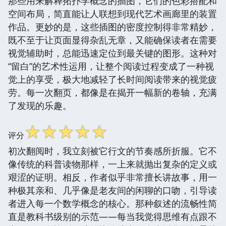
那些用来解释拓扑学概念的插图，它们的色彩搭配和
空间布局，简直能让人联想到现代艺术画廊里的装置
作品。更妙的是，这些插图的密度控制得非常精妙，
既不至于让页面显得杂乱无章，又能确保读者在需要
视觉辅助时，总能迅速定位到最关键的图形。这种对
“留白”的艺术性运用，让整个阅读过程变成了一种视
觉上的享受，极大地减轻了长时间阅读带来的视觉疲
劳。每一次翻页，都像是在揭开一幅新的卷轴，充满
了发现的乐趣。
☆
☆
☆
☆
☆
评分
初次翻阅时，我立刻被它行文的节奏感所折服。它不
像传统的科普读物那样，一上来就抛出复杂的定义或
艰涩的证明。相反，作者似乎非常擅长讲故事，用一
种极其亲和、几乎像是老友间的闲聊的口吻，引导读
者进入每一个数学概念的核心。那种叙述的流畅性简
直是教科书级别的示范——每当我觉得思维有点跟不