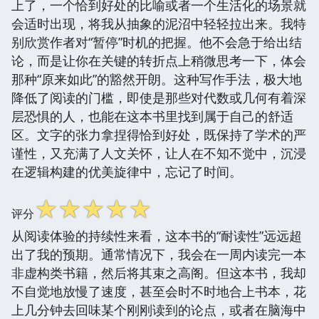
上了，一个恰到好处的比喻或者一个生活化的场景就
会适时出现，将我从抽象的泥沼中轻轻拉出来。我特
别欣赏作者对“暂停”时机的把握。他不会急于给出结
论，而是让你在关键的转折点上稍微思考一下，体会
那种“原来如此”的豁然开朗。这种写作手法，极大地
降低了阅读的门槛，即使是那些对代数或几何有着深
层恐惧的人，也能在这本书里找到属于自己的舒适
区。文字的张力拿捏得恰到好处，既保持了学术的严
谨性，又充满了人文关怀，让人在不知不觉中，沉浸
在逻辑构建的优美旋律中，忘记了时间。
☆
☆
☆
☆
☆
评分
从阅读体验的持续性来看，这本书的“耐读性”远远超
出了我的预期。通常情况下，我会在一周内读完一本
非虚构类书籍，然后将其束之高阁。但这本书，我却
不自觉地放慢了速度，甚至会时不时地合上书本，花
上几分钟去回味某个刚刚读到的论点，或者在脑海中