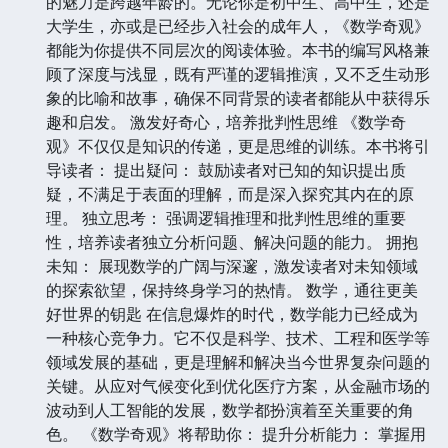
的魅力是跨越年龄的。无论你是初中生、高中生，还是
大学生，亦或是已经步入社会的成年人，《数学奇观》
都能为你提供不同层次的阅读体验。本书的编写风格兼
顾了深度与浅显，既有严谨的逻辑推演，又不乏生动形
象的比喻和故事，确保不同背景的读者都能从中获得乐
趣和启发。 激发好奇心，培养批判性思维 《数学奇
观》不仅仅是知识的传递，更是思维的训练。本书将引
导读者： 提出疑问： 鼓励读者对已知的知识提出质
疑，不满足于表面的理解，而是深入探究其内在的原
理。 独立思考： 强调逻辑推理和批判性思维的重要
性，培养读者独立分析问题、解决问题的能力。 拥抱
未知： 展现数学的广阔与深邃，激发读者对未知领域
的探索欲望，保持终身学习的热情。 数学，通往更美
好世界的钥匙 在信息爆炸的时代，数学能力已经成为
一种核心竞争力。它不仅是科学、技术、工程和医学等
领域发展的基础，更是理解和解决当今世界复杂问题的
关键。从应对气候变化到优化医疗方案，从金融市场的
波动到人工智能的发展，数学都扮演着至关重要的角
色。 《数学奇观》将帮助你： 提升分析能力： 掌握用