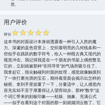
慧。
用户评价
☆
☆
☆
☆
☆
评分
这本书的封面设计本身就透露着一种引人入胜的魔
力。深邃的蓝色背景上，交织着明亮的几何线条和一
些似乎在跳跃的数字符号，给人一种既古典又现代的
视觉冲击。我记得我是在一个朋友的书架上偶然瞥见
它的，立刻就被那种“非同寻常”的气场所吸引住了。
我拿起它，指尖触碰到封面的纹理，感觉就像触摸到
了一块打磨光滑的宝石，期待着里面会揭示出怎样的
秘密。拿到手里掂量了一下，分量适中，让人感觉内
容充实却不至于厚重得让人望而却步。那种“数学”这
个词汇带来的刻板印象——枯燥、抽象、充满公式
——似乎在看到这个封面的那一刻就烟消云散了。它