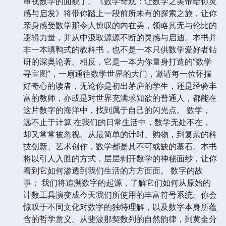
审视数学的面貌了。《数学奇观：让数学之美带给你灵
感与启发》将带你踏上一段前所未有的探索之旅，让你
亲身感受数学那令人惊叹的内在美，领略其无与伦比的
逻辑力量，并从中汲取源源不断的灵感与启迪。本书并
非一本填鸭式的教科书，也不是一本只供数学爱好者钻
研的深奥论著。相反，它是一本为你量身打造的“数学
寻宝图”，一扇通往数学世界的大门，邀请每一位怀揣
好奇心的读者，无论你是初出茅庐的学生，还是经验丰
富的教师，亦或是对世界充满求知欲的普通人，都能在
这片数字的海洋中，找到属于自己的闪光点。 数学，
远不止于计算 在我们的日常生活中，数学无处不在，
却又常常被忽视。从最简单的计时、购物，到复杂的科
技创新、艺术创作，数学都是其不可或缺的基石。本书
将以引人入胜的方式，层层剥开数学的神秘面纱，让你
看到它如何渗透到我们生活的方方面面。 数字的故
事： 我们将追溯数字的起源，了解它们如何从原始的
计数工具演变成今天我们所使用的丰富符号系统。你会
惊叹于不同文化对数字的独特理解，以及数字本身所蕴
含的哲学意义。从斐波那契数列的自然韵律，到黄金分