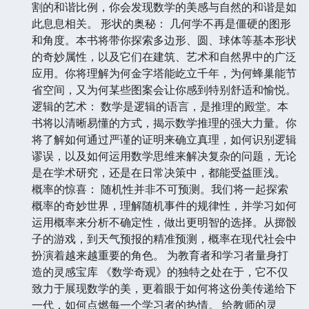
割的和谐比例，你会发现数学的美感与自然的和谐是如
此息息相关。 形状的奥秘： 几何学不再是僵硬的图形
和角度。本书将带你探索多边形、圆、球体等基本形状
的奇妙属性，以及它们在建筑、艺术和自然界中的广泛
应用。你将理解为何金字塔能屹立千年，为何蜂巢能节
省空间，又为何某些图案会让你感到特别舒适和愉悦。
逻辑的艺术： 数学是逻辑的语言，是推理的殿堂。本
书将以清晰易懂的方式，揭示数学推理的强大力量。你
将了解如何通过严谨的证明来确立真理，如何识别逻辑
谬误，以及如何运用数学思维来解决复杂的问题，无论
是在学术研究，还是在日常决策中，都能受益匪浅。
概率的惊喜： 随机性并非不可预测。我们将一起探索
概率的奇妙世界，理解随机事件的规律性，并学习如何
运用概率来分析不确定性，做出更明智的选择。从掷骰
子的游戏，到天气预报的精准预测，概率在现代社会中
扮演着越来越重要的角色。 为教育者和学习者量身打
造的灵感宝库 《数学奇观》的独特之处在于，它不仅
致力于展现数学的美，更着眼于如何将这份美传递给下
一代，如何点燃每一个学习者的热情。 给教师的灵