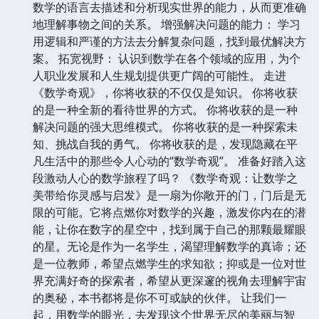
数学的语言去描述和分析现实世界的能力，从而更准确
地理解事物之间的关系。 增强解决问题的能力： 学习
用逻辑和严谨的方法去分解复杂问题，找到最优解决方
案。 拓宽视野： 认识到数学在各个领域的应用，为个
人职业发展和人生规划提供更广阔的可能性。 走进
《数学奇观》，你将收获的不仅仅是知识。 你将收获
的是一种全新的看待世界的方式。 你将收获的是一种
解决问题的强大思维模式。 你将收获的是一种探索未
知、挑战自我的勇气。 你将收获的是，发现隐藏在平
凡生活中的那些令人心动的“数学奇观”。 准备好踏入这
段激动人心的数学旅程了吗？ 《数学奇观：让数学之
美带给你灵感与启发》是一扇为你敞开的门，门后是无
限的可能。它将点燃你对数学的兴趣，激发你内在的潜
能，让你在数字的星空中，找到属于自己的那颗最耀眼
的星。无论是作为一名学生，渴望理解数学的真谛；还
是一位教师，希望点燃学生的求知欲；抑或是一位对世
界充满好奇的探索者，希望从更深邃的视角去理解宇宙
的奥秘，本书都将是你不可或缺的伙伴。 让我们一
起，用数学的眼光，去发现这个世界无尽的美丽与智