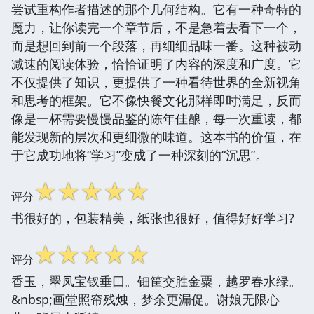
尝试重构作者描述的那个几何结构。它有一种奇特的
魔力，让你读完一个章节后，不是急着去看下一个，
而是想回到前一个段落，再细细品味一番。这种被动
减速的阅读体验，恰恰证明了内容的深度和广度。它
不仅提供了知识，更提供了一种看待世界的全新视角
和思考的框架。它不像快餐文化那样即时满足，反而
像是一杯需要慢慢品鉴的陈年佳酿，每一次重读，都
能发现新的层次和更细微的味道。这本书的价值，在
于它成功地将“学习”变成了一种深刻的“沉思”。
☆
☆
☆
☆
☆
评分
书很好的，包装精美，纸张也很好，值得好好学习?
☆
☆
☆
☆
☆
评分
香玉，翠凤宝钗垂囗。钿筐交胜金粟，越罗春水绿。
&nbsp;画堂照帘残烛，梦余更漏促。谢娘无限心