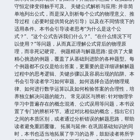
守恒定律变得触手可及。 关键公式解析与应用: 并非简
单地列出公式，而是深入剖析每个公式的物理意义、推
导过程（必要时提供简化的引导）以及在不同情境下的
适用条件。本书会引导读者思考“为什么是这个公
式？”、“这个公式告诉我们什么？”、“在什么情况下可
以使用？”等问题，从而真正理解公式背后的物理原
理，而非死记硬背。 例题精讲与解题思路: 提供了大量
精心挑选的例题，覆盖了从基础到进阶的各种题型。每
个例题都不仅仅是给出答案，更重要的是详细讲解解题
过程中的思考逻辑、关键步骤以及容易出现的陷阱。本
书会引导读者学习如何审题、如何选择合适的物理规
律、如何进行数学运算以及如何检验答案的合理性，培
养独立解决问题的能力。 常见误区与辨析: 针对物理学
学习中普遍存在的概念混淆、公式误用等问题，本书设
置了专门的辨析环节。通过对比相似的概念，指出它们
之间的本质区别，或者通过分析错误的解题思路，帮助
读者避免重蹈覆辙。 拓展与延伸: 在巩固基础知识的同
时，本书也适当地拓展了学习的边界，鼓励读者将所学