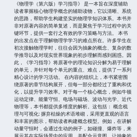
《物理学（第六版）学习指导》 是一本旨在深度辅助
读者掌握核心物理学概念的辅助读物，它以清晰、系统
的思路，帮助学生构建坚实的物理学知识体系。本书并
非对原著内容的简单复述，而是聚焦于学习过程中的关
键环节，提供一套行之有效的学习策略与方法。 本书
的出发点在于理解物理学学习的难点所在。许多学生在
初次接触物理学时，往往会因为抽象的概念、复杂的数
学推导以及对现实世界现象的初步理解而感到困惑。因
此，《学习指导》将原著中的理论知识分解为易于理解
的单元，并针对每个单元的重点、难点，提供了一系列
精心设计的学习活动。 在内容的组织上，本书紧密围
绕原著的章节结构展开，但每一部分都经过了重构和优
化，以提升学习效率。对于每一个核心概念，例如牛顿
运动定律、能量守恒、电场与磁场、波动与光学、近代
物理等，本书都提供多维度的解析。这包括： 概念梳
理与可视化: 摒弃枯燥的术语堆砌，采用更直观的语言
和丰富的图示，帮助读者构建概念模型。例如，在讲解
动量守恒时，会通过生动的例子，如碰撞、爆炸等，来
展示其在实际场景中的应用，并配合示意图，让抽象的