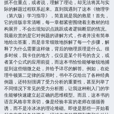
抓不住重点，或者说，理解了理论，却无法将其与实
际的解题过程联系起来。直到我遇到了这本《物理学
（第六版）学习指导》，简直就是我的救星！首先，
它的排版非常清晰，每一章都紧密围绕着主教材的结
构展开，不会出现知识点跳跃或者逻辑断层的情况。
我最欣赏的是它对例题的讲解方式，作者并没有简单
地给出答案，而是非常细致地拆解了每一个步骤，解
释了为什么需要这样做，背后的物理原理是什么。很
多时候，我卡住的地方，仅仅是某个符号的含义，或
者某个公式的应用前提，而这本书恰恰能够敏锐地捕
捉到这些细微之处，并给予详尽的解答。例如，在处
理牛顿第二定律的应用时，书中不仅给出了各种经典
例题，还特别强调了受力分析的重要性，甚至列举了
不同情况下常见的受力分析图，让我这种刚入门的学
生能够快速建立起正确的思维模型。而且，这本书的
语言风格非常亲切，像是经验丰富的老师在循循善
诱，而不是冷冰冰的理论堆砌。即使是那些一开始看