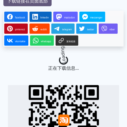
下载链接在页面底部
facebook
linkedin
mastodon
messenger
pinterest
reddit
telegram
twitter
viber
vkontakte
whatsapp
复制链接
Loading...
正在下载信息...