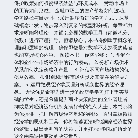
保护政策如何权衡经济效益与环境成本。 劳动市场上
的工资如何形成。 金融市场上的资产价格如何波动。
学习路径与目标 本书采用循序渐进的学习方式，从基
础概念出发，逐步深入到复杂的模型和分析。每章都力
求清晰阐释理论，并辅以必要的数学工具（如微积分、
代数）进行严谨推导。但请放心，本书将侧重于概念的
理解和逻辑的梳理，确保即便是对数学不太熟悉的读者
也能掌握核心内容。 阅读本书，你将能够： 1. 理解个
体和企业在市场经济中的行为模式。 2. 分析市场供求
关系如何决定价格和产量。 3. 评估不同市场结构的优
劣及效率。 4. 识别和理解市场失灵及其潜在的解决方
案。 5. 运用微观经济学原理分析现实世界的经济现
象。 无论你是希望为进一步的经济学学习打下坚实基
础的学生，还是希望提升商业决策能力的企业管理者，
抑或是对经济运行机制充满好奇的任何人士，本书都将
为你提供一把理解市场经济奥秘的钥匙。通过掌握微观
经济学的思想和工具，你将能够更清晰地洞察经济世界
的逻辑，做出更明智的决策，并更好地理解我们所处的
这个由稀缺性驱动的决策世界。