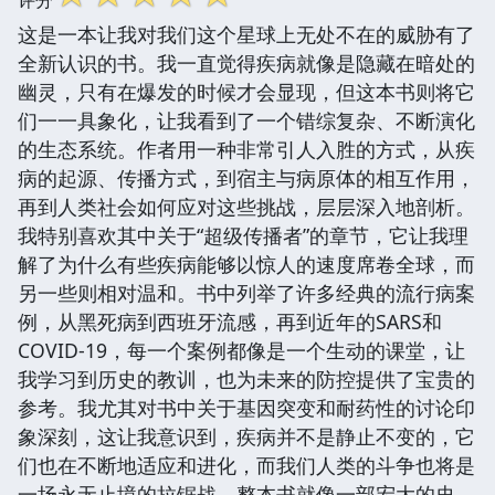
这是一本让我对我们这个星球上无处不在的威胁有了
全新认识的书。我一直觉得疾病就像是隐藏在暗处的
幽灵，只有在爆发的时候才会显现，但这本书则将它
们一一具象化，让我看到了一个错综复杂、不断演化
的生态系统。作者用一种非常引人入胜的方式，从疾
病的起源、传播方式，到宿主与病原体的相互作用，
再到人类社会如何应对这些挑战，层层深入地剖析。
我特别喜欢其中关于“超级传播者”的章节，它让我理
解了为什么有些疾病能够以惊人的速度席卷全球，而
另一些则相对温和。书中列举了许多经典的流行病案
例，从黑死病到西班牙流感，再到近年的SARS和
COVID-19，每一个案例都像是一个生动的课堂，让
我学习到历史的教训，也为未来的防控提供了宝贵的
参考。我尤其对书中关于基因突变和耐药性的讨论印
象深刻，这让我意识到，疾病并不是静止不变的，它
们也在不断地适应和进化，而我们人类的斗争也将是
一场永无止境的拉锯战。整本书就像一部宏大的史