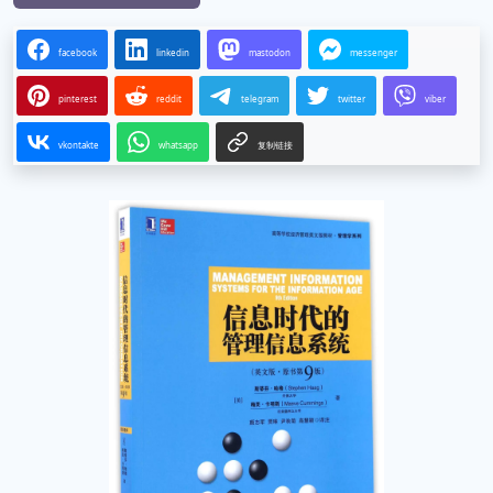
facebook
linkedin
mastodon
messenger
pinterest
reddit
telegram
twitter
viber
vkontakte
whatsapp
复制链接