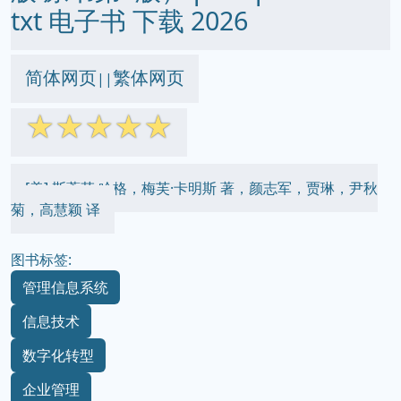
txt 电子书 下载 2026
简体网页
繁体网页
||
☆
☆
☆
☆
☆
[美] 斯蒂芬·哈格，梅芙·卡明斯 著，颜志军，贾琳，尹秋
菊，高慧颖 译
图书标签:
管理信息系统
信息技术
数字化转型
企业管理