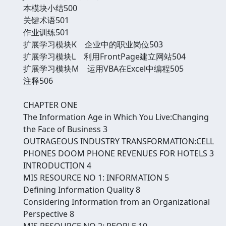
本模块小结500
关键术语501
作业训练501
扩展学习模块K 企业中的职业岗位503
扩展学习模块L 利用FrontPage建立网站504
扩展学习模块M 运用VBA在Excel中编程505
注释506
CHAPTER ONE
The Information Age in Which You Live:Changing
the Face of Business 3
OUTRAGEOUS INDUSTRY TRANSFORMATION:CELL
PHONES DOOM PHONE REVENUES FOR HOTELS 3
INTRODUCTION 4
MIS RESOURCE NO 1: INFORMATION 5
Defining Information Quality 8
Considering Information from an Organizational
Perspective 8
MIS RESOURCE NO 2: PEOPLE 10