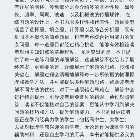
有详尽的阐述。波动部分则会介绍波的基本性质，如波
长、频率、周期、波速，以及机械波的传播规律。 在
练习题的设计上，本书力求多样性和代表性。题目类型
涵盖了选择题、填空题、计算题以及综合分析题，既有
巩固基本概念的简单题目，也有考察综合运用能力的复
杂问题。每一道题目都经过精心挑选，能够有效检验读
者对相关知识点的掌握程度。 尤为突出的是，本书提
供了每一道练习题的详细解答。这些解答不仅给出了最
终答案，更重要的是，详细展示了解题的思路、步骤和
关键点。解题过程会清晰地解释每一步所依据的物理原
理和数学方法，并可能提供多种解题思路，帮助读者理
解不同方法的优劣。对于一些易错点和难点，解答中会
进行特别提示，引导读者避免常见的错误。通过对照解
答，读者不仅能核对自己的答案，更能从中学习到解决
问题的技巧和方法，提升解题能力。 本书的目标读者
是正在学习经典力学的学生（包括高中生、大学生），
以及对物理学感兴趣的自学者。无论是作为课堂学习的
辅助材料，还是自主学习的工具，本书都能提供坚实的