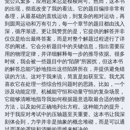
觉公式繁多，应用起来总是模棱两可。然而，这本书
的出现，彻底改变了我的看法。它的题目编排非常有
条理，从最基础的直线运动，到复杂的相对运动，再
到圆周运动和万有引力，每一个章节的题目都由浅入
深，循序渐进。更让我赞赏的是，它提供的解答并非
仅仅是给出最终答案，而是对整个解题过程进行了详
尽的阐述。它会分析题目中的关键信息，指出需要应
用的物理定律，并详细解释每一步的推导依据。很多
时候，我会被一些题目中的“陷阱”所困扰，但这本书
的解答总能巧妙地指出这些陷阱所在，并提供避免错
误的方法。这对于我来说，简直是如获至宝。我尤其
喜欢它在处理一些综合性问题时的思路。比如，一个
涉及动能定理、机械能守恒和动量守恒的复杂场景，
它能够清晰地指导我如何根据题意选取最合适的物理
方法，以及如何正确地列出方程。这种能力的提升，
对于我应对考试中的压轴题至关重要。这本书让我深
刻体会到，力学并非是抽象的概念堆砌，而是可以通
过严谨的逻辑和清晰的思维来解决的。