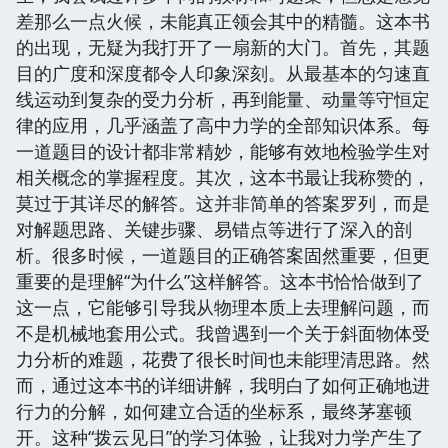
差那么一点火候，未能真正领会其中的精髓。这本书
的出现，无疑为我打开了一扇新的大门。首先，其题
目的广度和深度都令人印象深刻。从最基本的匀速直
线运动到复杂的受力分析，再到能量、动量等守恒定
律的应用，几乎涵盖了高中力学的全部知识体系。每
一道题目的设计都非常精妙，能够有效地检验学生对
相关概念的掌握程度。其次，这本书最让我称赞的，
莫过于其详尽的解答。这并非简单的答案罗列，而是
对解题思路、关键步骤、易错点等进行了深入的剖
析。很多时候，一道题目的正确答案固然重要，但更
重要的是理解“为什么”这样解答。这本书恰恰做到了
这一点，它能够引导我从物理本质上去理解问题，而
不是机械地套用公式。我曾遇到一个关于斜面物体受
力分析的难题，花费了很长时间也未能理清思路。然
而，通过这本书的详细讲解，我明白了如何正确地进
行力的分解，如何建立合适的坐标系，最终茅塞顿
开。这种“拨云见日”的学习体验，让我对力学产生了