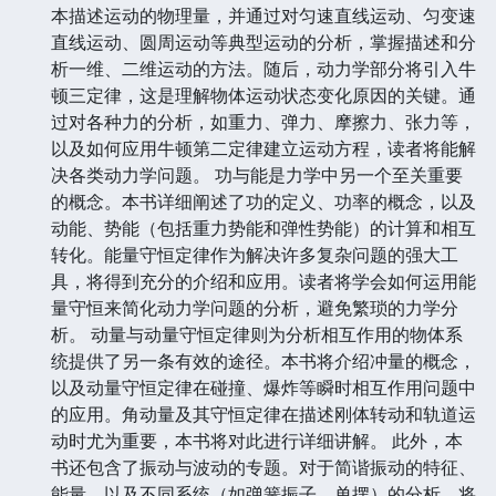
本描述运动的物理量，并通过对匀速直线运动、匀变速
直线运动、圆周运动等典型运动的分析，掌握描述和分
析一维、二维运动的方法。随后，动力学部分将引入牛
顿三定律，这是理解物体运动状态变化原因的关键。通
过对各种力的分析，如重力、弹力、摩擦力、张力等，
以及如何应用牛顿第二定律建立运动方程，读者将能解
决各类动力学问题。 功与能是力学中另一个至关重要
的概念。本书详细阐述了功的定义、功率的概念，以及
动能、势能（包括重力势能和弹性势能）的计算和相互
转化。能量守恒定律作为解决许多复杂问题的强大工
具，将得到充分的介绍和应用。读者将学会如何运用能
量守恒来简化动力学问题的分析，避免繁琐的力学分
析。 动量与动量守恒定律则为分析相互作用的物体系
统提供了另一条有效的途径。本书将介绍冲量的概念，
以及动量守恒定律在碰撞、爆炸等瞬时相互作用问题中
的应用。角动量及其守恒定律在描述刚体转动和轨道运
动时尤为重要，本书将对此进行详细讲解。 此外，本
书还包含了振动与波动的专题。对于简谐振动的特征、
能量、以及不同系统（如弹簧振子、单摆）的分析，将