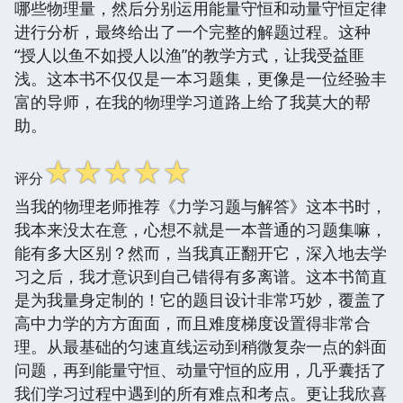
哪些物理量，然后分别运用能量守恒和动量守恒定律
进行分析，最终给出了一个完整的解题过程。这种
“授人以鱼不如授人以渔”的教学方式，让我受益匪
浅。这本书不仅仅是一本习题集，更像是一位经验丰
富的导师，在我的物理学习道路上给了我莫大的帮
助。
☆
☆
☆
☆
☆
评分
当我的物理老师推荐《力学习题与解答》这本书时，
我本来没太在意，心想不就是一本普通的习题集嘛，
能有多大区别？然而，当我真正翻开它，深入地去学
习之后，我才意识到自己错得有多离谱。这本书简直
是为我量身定制的！它的题目设计非常巧妙，覆盖了
高中力学的方方面面，而且难度梯度设置得非常合
理。从最基础的匀速直线运动到稍微复杂一点的斜面
问题，再到能量守恒、动量守恒的应用，几乎囊括了
我们学习过程中遇到的所有难点和考点。更让我欣喜