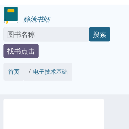
静流书站
搜索
找书点击
首页
电子技术基础