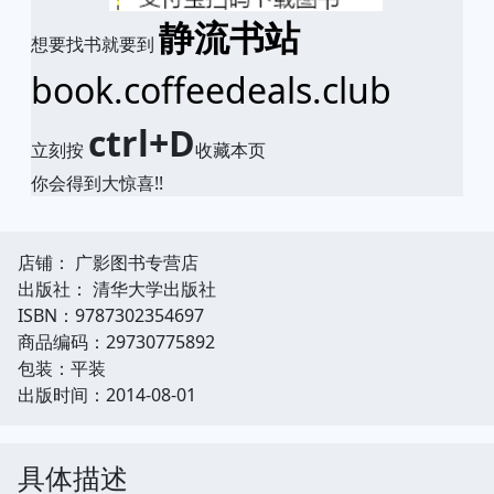
静流书站
想要找书就要到
book.coffeedeals.club
ctrl+D
立刻按
收藏本页
你会得到大惊喜!!
店铺： 广影图书专营店
出版社： 清华大学出版社
ISBN：9787302354697
商品编码：29730775892
包装：平装
出版时间：2014-08-01
具体描述