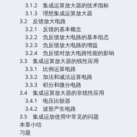
3.1.2 集成运算放大器的技术指标
3.1.3 理想集成运算放大器
3.2 反馈放大电路
3.2.1 反馈的基本概念
3.2.2 负反馈放大电路的基本组态
3.2.3 负反馈放大电路的增益
3.2.4 负反馈对放大电路性能的影响
3.3 集成运算放大器的线性应用
3.3.1 比例运算电路
3.3.2 加法和减法运算电路
3.3.3 积分和微分电路
3.4 集成运算放大器的非线性应用
3.4.1 电压比较器
3.4.2 波形产生电路
3.5 集成运放使用中常见的问题
本章小结
习题