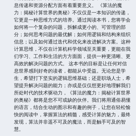
息传递和资源分配方面有着重要意义。 《算法的魔
力：揭秘计算世界的奥秘》不仅仅是一本知识的传递，
它更是一种思维方式的培养。通过阅读本书，您将学会
如何将一个复杂的问题，拆解成更小的、可管理的部
分；如何思考问题的最优解；如何用逻辑和结构来组织
信息；以及如何通过迭代和优化来改进解决方案。这种
计算思维，不仅在计算机科学领域至关重要，更能在我
们学习、工作和生活的方方面面，提供一种更清晰、更
高效的解决问题的方式。 这本书的目标是让任何对信
息世界感到好奇的读者，都能从中受益。无论您是学
生，希望打下坚实的逻辑思维基础；还是职场人士，希
望提升解决问题的能力；亦或是仅仅想更好地理解我们
所处时代的技术驱动力，《算法的魔力：揭秘计算世界
的奥秘》都将是您不可或缺的伙伴。我们将用通俗易懂
的语言，结合生动的图示和有趣的例子，让您在轻松愉
快的阅读中，掌握算法的精髓，感受计算的魅力，最终
发现，算法并非遥不可及的魔法，而是触手可及的智
慧。