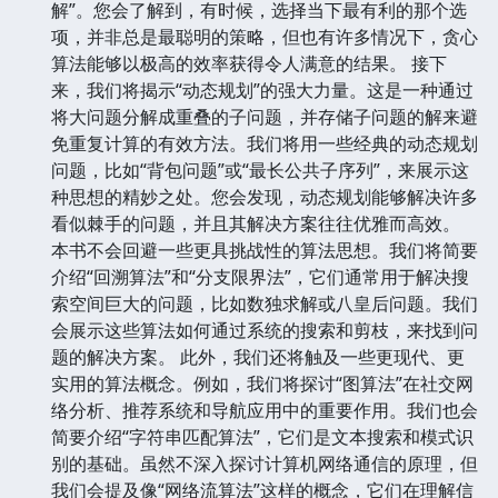
解”。您会了解到，有时候，选择当下最有利的那个选
项，并非总是最聪明的策略，但也有许多情况下，贪心
算法能够以极高的效率获得令人满意的结果。 接下
来，我们将揭示“动态规划”的强大力量。这是一种通过
将大问题分解成重叠的子问题，并存储子问题的解来避
免重复计算的有效方法。我们将用一些经典的动态规划
问题，比如“背包问题”或“最长公共子序列”，来展示这
种思想的精妙之处。您会发现，动态规划能够解决许多
看似棘手的问题，并且其解决方案往往优雅而高效。
本书不会回避一些更具挑战性的算法思想。我们将简要
介绍“回溯算法”和“分支限界法”，它们通常用于解决搜
索空间巨大的问题，比如数独求解或八皇后问题。我们
会展示这些算法如何通过系统的搜索和剪枝，来找到问
题的解决方案。 此外，我们还将触及一些更现代、更
实用的算法概念。例如，我们将探讨“图算法”在社交网
络分析、推荐系统和导航应用中的重要作用。我们也会
简要介绍“字符串匹配算法”，它们是文本搜索和模式识
别的基础。虽然不深入探讨计算机网络通信的原理，但
我们会提及像“网络流算法”这样的概念，它们在理解信