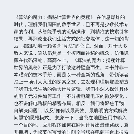
《算法的魔力：揭秘计算世界的奥秘》 在信息爆炸的
时代，理解我们周围的数字世界，已不再是少数技术专
家的专利。从智能手机的流畅操作，到精准的搜索引擎
结果，再到改变我们生活方式的社交媒体，这一切的背
后，都跳动着一颗名为“算法”的心脏。然而，对于大多
数人来说，算法仍然是一个模糊而神秘的概念，仿佛隐
藏在代码深处，高高在上。 《算法的魔力：揭秘计算
世界的奥秘》正是为了打破这种壁垒而生。本书并非一
本艰深的技术手册，而是以一种全新的视角，带领读者
踏上一场引人入胜的探索之旅，去发现和理解那些塑造
了我们现代生活的强大计算逻辑。我们不深入探讨具体
的电子元器件如何工作，不分析电流电压的微妙变化，
也不讲解电路板的精密布局。相反，我们将聚焦于“如
何解决问题”，以及“如何以最高效、最聪明的方式解决
问题”的思维模式。 想象一下，当您在地图应用中输入
一个目的地，应用程序如何在瞬间计算出最佳路线，避
开拥堵，为您节省宝贵的时间？当您在电商平台上搜索