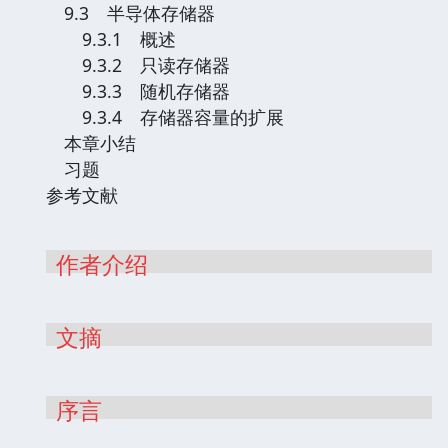
9.3 半导体存储器
9.3.1 概述
9.3.2 只读存储器
9.3.3 随机存储器
9.3.4 存储器容量的扩展
本章小结
习题
参考文献
作者介绍
文摘
序言