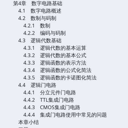
第4章 数字电路基础
4.1 数字电路概述
4.2 数制与码制
4.2.1 数制
4.2.2 编码与码制
4.3 逻辑代数基础
4.3.1 逻辑代数的基本运算
4.3.2 逻辑代数的基本公式
4.3.3 逻辑函数的表示方法
4.3.4 逻辑函数的公式化简法
4.3.5 逻辑函数的卡诺图化简法
4.4 逻辑门电路
4.4.1 分立元件门电路
4.4.2 TTL集成门电路
4.4.3 CMOS集成门电路
4.4.4 集成门电路使用中常见的问题
本章小结