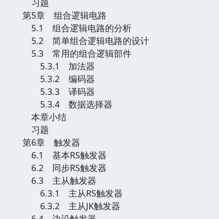
习题
第5章 组合逻辑电路
5.1 组合逻辑电路的分析
5.2 简单组合逻辑电路的设计
5.3 常用的组合逻辑部件
5.3.1 加法器
5.3.2 编码器
5.3.3 译码器
5.3.4 数据选择器
本章小结
习题
第6章 触发器
6.1 基本RS触发器
6.2 同步RS触发器
6.3 主从触发器
6.3.1 主从RS触发器
6.3.2 主从JK触发器
6.4 边沿触发器