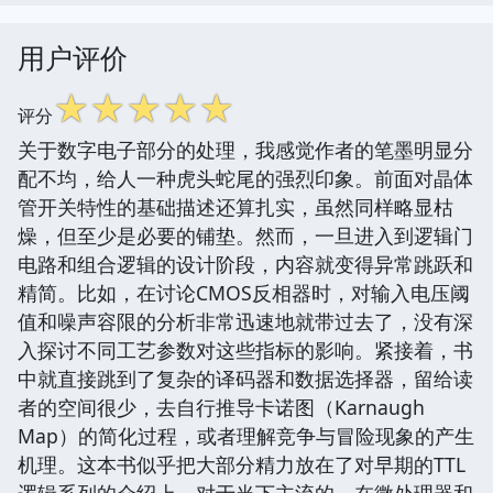
用户评价
☆
☆
☆
☆
☆
评分
关于数字电子部分的处理，我感觉作者的笔墨明显分
配不均，给人一种虎头蛇尾的强烈印象。前面对晶体
管开关特性的基础描述还算扎实，虽然同样略显枯
燥，但至少是必要的铺垫。然而，一旦进入到逻辑门
电路和组合逻辑的设计阶段，内容就变得异常跳跃和
精简。比如，在讨论CMOS反相器时，对输入电压阈
值和噪声容限的分析非常迅速地就带过去了，没有深
入探讨不同工艺参数对这些指标的影响。紧接着，书
中就直接跳到了复杂的译码器和数据选择器，留给读
者的空间很少，去自行推导卡诺图（Karnaugh
Map）的简化过程，或者理解竞争与冒险现象的产生
机理。这本书似乎把大部分精力放在了对早期的TTL
逻辑系列的介绍上，对于当下主流的、在微处理器和