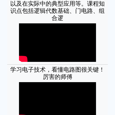
以及在实际中的典型应用等。课程知
识点包括逻辑代数基础、门电路、组
合逻
学习电子技术，看懂电路图很关键！
厉害的师傅