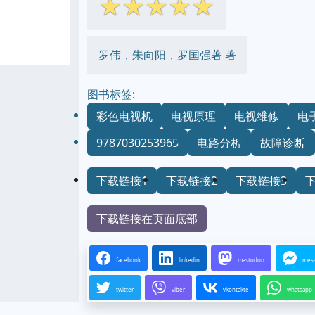
☆
☆
☆
☆
☆
罗伟，朱向阳，罗国强著 著
图书标签:
彩色电视机
电视原理
电视维修
电
9787030253965
电路分析
故障诊断
下载链接1
下载链接2
下载链接3
下载链接在页面底部
facebook
linkedin
mastodon
mes
twitter
viber
vkontakte
whatsapp