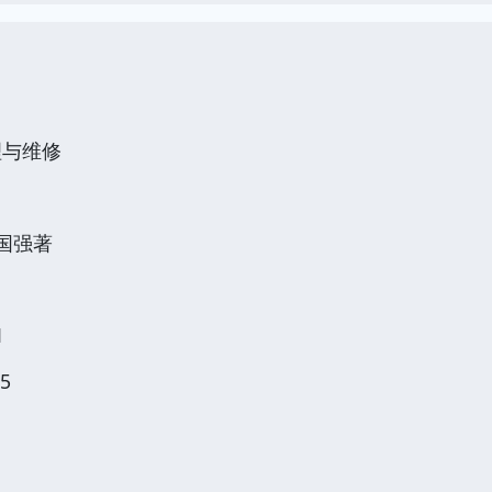
理与维修
国强著
1
5