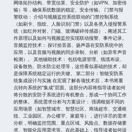
网络拓扑结构、带宽估算、安全防护（如VPN、加密传
输）等，确保系统数据的稳定、安全传输。 门禁与报
警联动： 介绍与视频监控系统联动的门禁控制系统
（如刷卡、指纹、人脸识别门禁）以及各类入侵报警系
统（如红外对射、门磁、玻璃破碎传感器），阐述其工
作原理以及如何与视频监控实现联动报警、事件记录。
音频监控技术： 探讨拾音器、扬声器在安防系统中的
应用，以及音频与视频的同步录制、分析（如异常声音
检测）。 其他辅助技术： 包括电源管理、线缆布设、
设备散热、防水防尘处理等，这些看似基础的技术，却
是保障系统稳定运行的关键。 第二部分：智能安防系
统集成设计与实施 在宏观了解各项技术后，本书将重
点转向系统的“集成”层面。这部分内容将指导读者如何
将分散的安防子系统进行有机整合，形成一个协同工作
的整体。 系统需求分析与方案设计： 强调根据不同的
应用场景（如智慧城市、智慧社区、商场超市、交通枢
纽、工业园区、办公楼宇、家庭等），进行详尽的需求
分析，明确监控范围、重点区域、风险点、数据存储要
求、智能化应用需求等。在此基础上，指导读者如何设