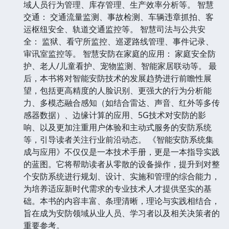
域人员行为管理、库存管理、生产效率分析等。 智慧
交通： 交通流量监测、事故检测、车辆违章抓拍、客
运枢纽安全、轨道交通监控等。 智慧司法与公共安
全： 监狱、看守所监控、巡逻路线管理、事件记录、
审讯室监控等。 智慧安防在家庭的应用： 家庭安全防
护、老人/儿童看护、宠物监测、智能家居联动等。 最
后，本书将对智能安防技术的发展趋势进行前瞻性展
望，包括更高精度的人脸识别、更强大的行为分析能
力、多模态融合感知（如结合雷达、声音、红外等多传
感器数据）、边缘计算的应用、5G技术对安防的影
响、以及更加注重用户体验和主动式服务的安防系统
等，引导读者关注行业前沿动态。 《智能安防系统集
成与应用》不仅仅是一本技术手册，更是一本指导实践
的蓝图。它将帮助读者从零散的设备操作，提升到对整
个安防系统进行规划、设计、实施和管理的综合能力，
为培养适应新时代需求的专业技术人才提供坚实的基
础。本书的内容丰富、条理清晰，理论与实践相结合，
旨在成为安防领域从业人员、学习者以及相关决策者的
重要参考。