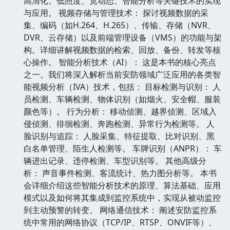
高清化、低照度、宽动态、智能分析等关键技术的实现
与应用。 视频存储与管理技术： 探讨视频数据的采
集、编码（如H.264、H.265）、传输、存储（NVR、
DVR、云存储）以及前端管理设备（VMS）的功能与架
构。详细讲解视频数据的检索、回放、备份、转发等核
心操作。 智能分析技术（AI）： 这是本书的核心亮点
之一。我们将深入解析当前安防领域广泛应用的各类智
能视频分析（IVA）技术，包括： 目标检测与识别： 人
员检测、车辆检测、物体识别（如烟火、安全帽、服装
颜色等）。 行为分析： 移动侦测、越界侦测、区域入
侵侦测、徘徊检测、奔跑检测、异常行为检测等。 人
脸识别与追踪： 人脸采集、特征提取、比对识别、黑
白名单管理、陌生人检测等。 车牌识别（ANPR）： 车
辆进出记录、违停检测、车型识别等。 其他高级分
析： 声音事件检测、客流统计、热力图分析等。 本书
会详细介绍这些智能分析技术的原理、算法基础、应用
模式以及如何将其集成到监控系统中，实现从被动监控
到主动预警的转变。 网络通信技术： 阐述安防监控系
统中常用的网络协议（TCP/IP、RTSP、ONVIF等）、