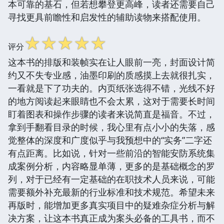
本可靠的基石，但若想攀登更高峰，读者还需要自己
寻找更具前瞻性和启发性的辅助读物来搭配使用。
☆
☆
☆
☆
☆
评分
这本书的排版和装帧实在让人眼前一亮，封面设计简
约又不失专业感，油墨印刷的质感摸上去就很扎实，
一看就是下了功夫的。内页纸张选得不错，光线不好
的地方阅读起来眼睛也不会太累，这对于需要长时间
盯着图表和操作步骤的读者来说简直是福音。不过，
拿到手翻看目录的时候，我心里有点小小的失落，感
觉整体的深度和广度似乎与我预想中的“实务”二字还
有点距离。比如说，针对一些前沿的智能安防系统集
成案例分析，内容略显单薄，更多的是基础概念的罗
列，对于已经有一定基础的在职技术人员来说，可能
需要额外补充最新的行业标准和技术规范。希望未来
再版时，能增加更多真实项目中的疑难杂症分析与解
决方案，让这本书真正成为案头必备的工具书，而不