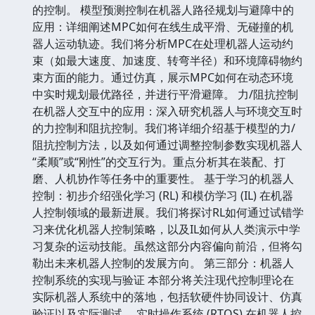
的控制。 模型预测控制在机器人路径规划与避障中的
应用：详细阐述MPC如何在线生成平滑、无碰撞的机
器人运动轨迹。我们将分析MPC在处理机器人运动约
束（如最大速度、加速度、转弯半径）和环境障碍物约
束方面的能力。通过仿真，展示MPC如何在动态环境
中实时规划最优路径，并进行平滑避障。 力/阻抗控制
在机器人交互中的应用：深入研究机器人与环境交互时
的力控制和阻抗控制。我们将详细介绍基于模型的力/
阻抗控制方法，以及如何通过调整控制参数实现机器人
“柔顺”或“刚性”的交互行为。重点分析其在装配、打
磨、人机协作等任务中的重要性。 基于学习的机器人
控制：初步介绍强化学习 (RL) 和模仿学习 (IL) 在机器
人控制领域的最新进展。我们将探讨RL如何通过试错学
习来优化机器人控制策略，以及IL如何从人类演示中学
习复杂的运动技能。虽然这部分内容偏向前沿，但将勾
勒出未来机器人控制的发展方向。 第三部分：机器人
控制系统的实现与验证 本部分将关注现代控制理论在
实际机器人系统中的落地，包括软硬件协同设计、仿真
验证以及实际测试。 实时操作系统 (RTOS) 在机器人控