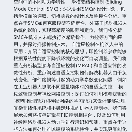
空间中的不同动力学特性。 滑模变结构控制 (Sliding
Mode Control, SMC)：深入讲解SMC的设计理念，包
括滑模面的选取、切换函数的设计以及鲁棒性分析。重
点在于SMC如何克服模型不确定性、外部干扰对机器人
系统的影响，实现高精度的跟踪和定位。我们将分析
SMC在机器人末端执行器精确操作、力控等方面的应
用，并探讨抖振抑制技术。 自适应控制在机器人中的
应用：介绍自适应控制的核心思想，即控制器参数能够
根据系统性能的下降或环境的变化而自动调整。我们将
重点分析模型参考自适应控制 (MRAC) 和自适应律的收
敛性分析。重点阐述自适应控制如何解决机器人由于负
载变化、部件磨损等引起的动力学参数变化问题，例如
在工业机器人抓取不同重量物体时的自适应力控。 模
糊逻辑控制与神经网络控制：探讨如何利用模糊逻辑的
“模糊”推理能力和神经网络的学习能力来设计能够处理
复杂非线性系统和不确定环境的机器人控制器。我们将
展示如何将模糊逻辑与PID控制相结合，以及如何利用
神经网络对机器人动力学进行辨识和预测。重点在于这
些方法如何处理难以建模的系统特性，并实现更智能化