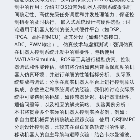
制中的作用：介绍RTOS如何为机器人控制系统提供时
间确定性、高优先级任务调度和并发处理能力，保证控
制指令的及时执行。 嵌入式系统设计与硬件选型：讨
论适用于机器人控制的嵌入式硬件平台（如DSP、
FPGA、高性能MCU）及其外设（如编码器接口、
ADC、PWM输出）。 仿真技术与虚拟测试：强调仿真
在机器人控制系统开发中的重要性，包括使用
MATLAB/Simulink、ROS等工具进行模型仿真、控制
器调试和性能评估。我们将介绍如何构建高保真度的机
器人仿真环境，并进行详细的性能指标分析。 实际系
统集成与调试：分享在真实机器人平台上进行控制算法
集成、参数整定和系统调试的经验。我们将讨论实际系
统中可能遇到的挑战，如传感器延迟、执行器非线性、
通信问题等，以及相应的解决策略。 实验案例分析：
本书将贯穿多个实际的机器人控制实验案例，例如：
多自由度机械臂的精确轨迹跟踪实验：使用LQR和MPC
分别设计控制器，比较其在跟踪复杂轨迹时的性能。
移动机器人的自主导航与避障实验：结合卡尔曼滤波、