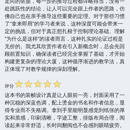
走向的依据，每一步的推导过程都详略得当，没有一
处跳跃性的结论，让人可以完全跟上作者的思路，仿
佛自己也在亲手推导这些重要的定理。对于那些习惯
了“拿来即用”的学习者来说，这种深度可能会带来一
定的挑战，但对于真正想扎根于控制理论基础、理解
“为什么是这样”的读者而言，这种扎实的论证过程是
无价的。我尤其欣赏作者在引入新概念时，总会先回
顾前置知识，确保读者已经完全掌握了基础，才开始
构建更复杂的理论大厦，这种循序渐进的教学法，真
正体现了对教学规律的深刻理解。
☆
☆
☆
☆
☆
评分
这本书的装帧设计真是让人眼前一亮，封面采用了一
种沉稳的深蓝色调，配上烫金的书名和作者信息，显
得专业而不失格调。拿到手里能明显感觉到纸张的厚
实和质感，印刷清晰，字迹工整，排版布局合理，阅
读起来非常舒适，长时间翻阅也不会感到眼睛疲劳。