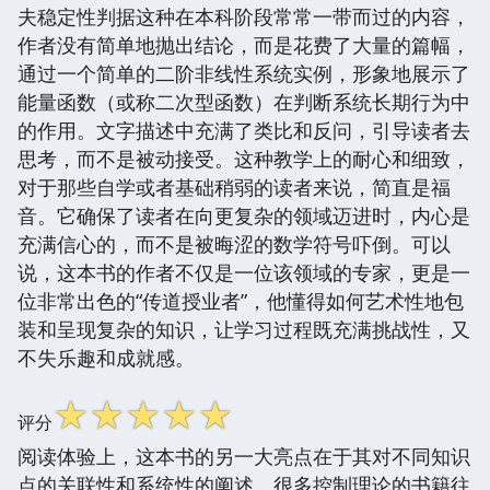
夫稳定性判据这种在本科阶段常常一带而过的内容，
作者没有简单地抛出结论，而是花费了大量的篇幅，
通过一个简单的二阶非线性系统实例，形象地展示了
能量函数（或称二次型函数）在判断系统长期行为中
的作用。文字描述中充满了类比和反问，引导读者去
思考，而不是被动接受。这种教学上的耐心和细致，
对于那些自学或者基础稍弱的读者来说，简直是福
音。它确保了读者在向更复杂的领域迈进时，内心是
充满信心的，而不是被晦涩的数学符号吓倒。可以
说，这本书的作者不仅是一位该领域的专家，更是一
位非常出色的“传道授业者”，他懂得如何艺术性地包
装和呈现复杂的知识，让学习过程既充满挑战性，又
不失乐趣和成就感。
☆
☆
☆
☆
☆
评分
阅读体验上，这本书的另一大亮点在于其对不同知识
点的关联性和系统性的阐述。很多控制理论的书籍往