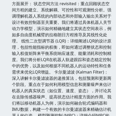
方面展开： 状态空间方法 revisited：重点回顾状态空
间方程的建立、系统解耦、可控性和可观测性分析。强
调理解机器人系统的内部动态和外部输入输出关系对于
设计有效控制器至关重要。我们将通过具体机器人关节
动力学模型，演示如何精确地建立其状态空间表示，例
如多自由度机械臂的拉格朗日方程推导及其线性化处
理。 线性二次型调节器 (LQR)：详细阐述LQR的设计原
理，包括性能指标的权衡，即如何通过调整状态和控制
输入权值矩阵来平衡系统响应速度、能量消耗和控制精
度。我们将分析LQR在机器人轨迹跟踪和姿态稳定控制
中的优势，以及如何根据不同机器人的运动特性和任务
需求来优化LQR增益。 卡尔曼滤波 (Kalman Filter)：
深入讲解卡尔曼滤波器的递推算法，包括预测和更新两
个阶段。重点在于如何利用模型信息和测量噪声来估计
机器人的真实状态（如位置、速度、姿态），并讨论其
在去除传感器噪声、提高状态估计精度方面的作用。我
们将以移动机器人为例，演示如何融合轮式编码器和
IMU数据，构建一个有效的卡尔曼滤波器来精确估计机
器人的位姿。 模型预测控制 (MPC)：详细介绍MPC的