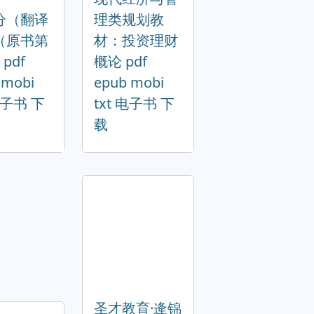
分（翻译
理类规划教
（原书第
材：投资理财
pdf
概论 pdf
 mobi
epub mobi
 电子书 下
txt 电子书 下
载
圣才教育·逄锦