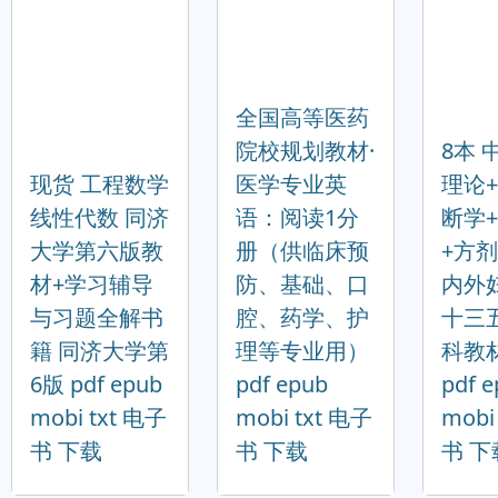
全国高等医药
院校规划教材·
8本 
现货 工程数学
医学专业英
理论
线性代数 同济
语：阅读1分
断学
大学第六版教
册（供临床预
+方剂
材+学习辅导
防、基础、口
内外
与习题全解书
腔、药学、护
十三
籍 同济大学第
理等专业用）
科教
6版 pdf epub
pdf epub
pdf 
mobi txt 电子
mobi txt 电子
mobi
书 下载
书 下载
书 下