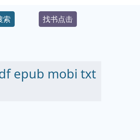
搜索
找书点击
pub mobi txt