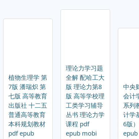
理论力学习题
植物生理学 第
全解 配哈工大
7版 潘瑞炽 第
版 理论力第8
中央
七版 高等教育
版 高等学校理
会计
出版社 十二五
工类学习辅导
系列
普通高等教育
丛书 理论力学
计学
本科规划教材
课程 pdf
6版） 
pdf epub
epub mobi
epub