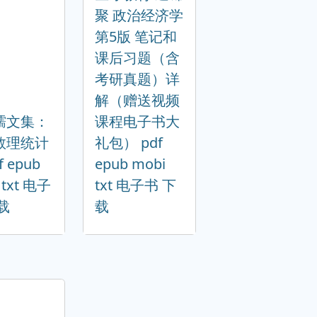
聚 政治经济学
第5版 笔记和
课后习题（含
考研真题）详
解（赠送视频
孺文集：
课程电子书大
数理统计
礼包） pdf
f epub
epub mobi
 txt 电子
txt 电子书 下
载
载