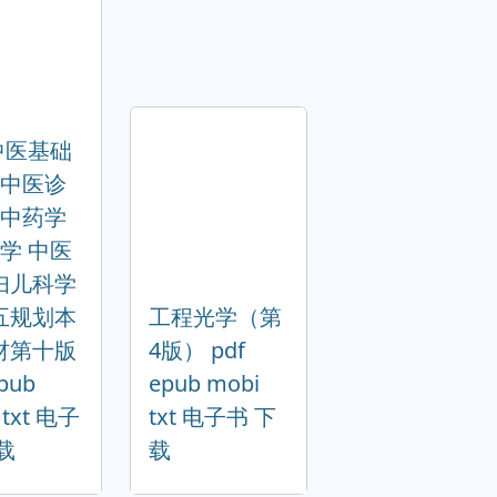
中医基础
+中医诊
+中药学
学 中医
妇儿科学
五规划本
工程光学（第
材第十版
4版） pdf
epub
epub mobi
 txt 电子
txt 电子书 下
载
载