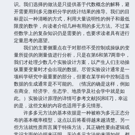
识。我们选择的做法是只提供基于代数概念的解释，避
开需要用到多元微积分学的统计结果的推导。我们的目
标是以一种清晰的方式，利用大量说明性的例子和最低
限度的数学，向读者介绍几种有用的多元方法。不过某
些数学上的复杂知识仍是需要的，也要求读者具有进行
定量思考的愿望。
我们的主要侧重点在于对那些不受控制或操纵的变
量所提供的测量值进行分析，只是在第6和第7两章中，
我们才处理少数几个实验设计方案，以产生人们主动操
纵重要变量时才会出现的数据。尽管实验设计通常是一
项科学研究中最重要的部分，但要在某学科中控制适当
数据的生成通常是不可能的。（情况的确是这样，例如
在商业、经济学、生态学、地质学及社会学中就是如
此。）实验设计原理的详情可参考文献[6]和E7]，幸运
的是，这些文献的内容也适用于多元情形。
许多多元方法的基本依据是一种被称为多元正态分
布的基本概率模型，这点以后将看得越来越清楚。另一
些方法就性质而言属于特殊方法，其正确性要由逻辑或
常识方面的论据来证明。无论多元方法的来源如何，都