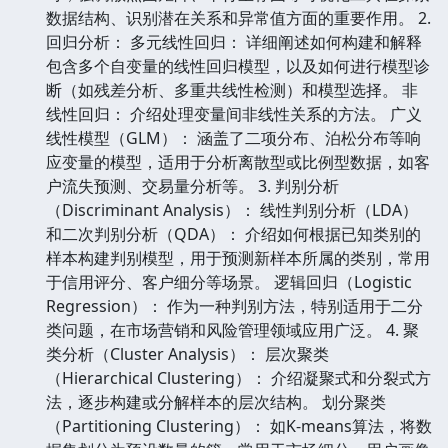
数据结构、识别潜在关系和异常值方面的重要作用。 2.
回归分析： 多元线性回归： 详细阐述如何构建和解释
包含多个自变量的线性回归模型，以及如何进行模型诊
断（如残差分析、多重共线性检测）和模型选择。 非
线性回归： 介绍处理变量间非线性关系的方法。 广义
线性模型（GLM）： 涵盖了二项分布、泊松分布等响
应变量的模型，适用于分析离散型或比例型数据，如客
户流失预测、交易量分析等。 3. 判别分析
（Discriminant Analysis）： 线性判别分析（LDA）
和二次判别分析（QDA）： 介绍如何根据已知类别的
样本构建判别模型，用于预测新样本所属的类别，常用
于信用评分、客户细分等场景。 逻辑回归（Logistic
Regression）： 作为一种判别方法，特别适用于二分
类问题，在市场营销和风险管理领域应用广泛。 4. 聚
类分析（Cluster Analysis）： 层次聚类
（Hierarchical Clustering）： 介绍凝聚式和分裂式方
法，逐步构建或分解样本的层次结构。 划分聚类
（Partitioning Clustering）： 如K-means算法，将数