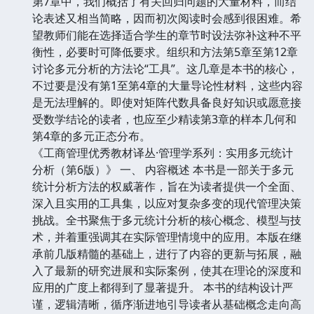
第7章中，我们概括了有关回归问题的大量材料，而结
论表述又相当简略，因而初次阅读时会感到很困难。希
望教师们能在选择适合学生的章节时设法弥补这种不平
衡性，必要时可降低要求。组织和方法第5章至第12章
讨论多元分析的方法论“工具”。这几章是本书的核心，
不过要是没有第1至第4章的大量导论性材料，这些内容
是无法理解的。即使对矩阵代数具备良好知识或愿意接
受数学结论的读者，也应至少精读第3章的样本几何和
第4章的多元正态分布。
《工商管理优秀教材译丛·管理学系列：实用多元统计
分析（第6版）》 一、 内容概述 本书是一部关于多元
统计分析方法的权威著作，旨在为读者提供一个全面、
深入且实用的工具集，以应对复杂多变的现代管理决策
挑战。全书聚焦于多元统计分析的核心概念、模型与技
术，并着重强调其在实际管理情境中的应用。本版在继
承前几版精髓的基础上，进行了内容的更新与拓展，融
入了最新的研究进展和实际案例，使其在理论的深度和
应用的广度上都得到了显著提升。 本书的结构设计严
谨，逻辑清晰，循序渐进地引导读者从基础概念走向高