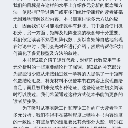
我们的目标是在这样的水平上介绍多元分析的概念和方
法：使那些已学过两门或更多门统计学课程的读者能毫
无困难地理解这些内容。本书侧重讨论多元方法的应
用，因而我们尽可能地使数学有趣味。书中避免使用微
积分，另一方面，矩阵及矩阵变换的概念却十分重要。
我们假定读者不熟悉矩阵代数，所以当矩阵自然地出现
在讨论中时，我们会先对它进行介绍，然后告诉你它如
何简化了多元模型及方法的叙述。
本书第2章介绍了矩阵代数，对矩阵代数应用于多
元分析时的一些重要结论作了强调。第2章的补充部分
为那些很少或从未接触过这一学科的人提供了一个矩阵
代数结论汇总。补充材料不仅使本书在内容上实现自给
自足，而且被用来完成各种论证。这些论证在初次阅读
时可以跳过。我们希望通过这种方式使本书能为更多的
读者所接受。
为了吸引从事实际工作和理论工作的广大读者学习
多元分析，我们不得不在某种程度上牺牲本书内容难度
的一致性：有些章节的难度要比其余部分大些。特别在