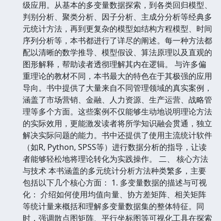
级应用。从基本的多变量数据探索，到各类回归模型、
判别分析、聚类分析、因子分析、主成分分析等经典多
元统计方法，再到更复杂的模型如结构方程模型、时间
序列分析等，本书都进行了详尽的阐述。每一种方法都
配以清晰的数学推导、模型假设、算法原理以及直观的
图形解释，帮助读者透彻理解其内在逻辑。 与许多偏
重理论的教材不同，本书最大的特色在于其极强的应用
导向。书中提供了大量来自不同管理领域的真实案例，
涵盖了市场营销、金融、人力资源、生产运营、战略管
理等多个方面。这些案例不仅能够生动地说明理论方法
的实际效用，更能激发读者将所学知识融会贯通，独立
解决实际问题的能力。书中还提供了使用主流统计软件
（如R, Python, SPSS等）进行数据分析的指导，让读
者能够轻松地将理论转化为实践操作。 二、 核心方法
与技术 本书涵盖的多元统计分析方法种类繁多，主要
包括以下几个核心方面： 1. 多变量数据的描述与可视
化： 介绍如何使用均值向量、协方差矩阵、相关矩阵
等统计量来概括和理解多变量数据集的整体特征。同
时，强调散点图矩阵、平行坐标图等可视化工具在探索