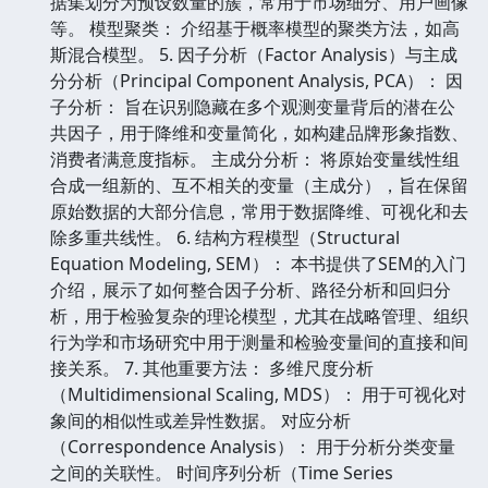
据集划分为预设数量的簇，常用于市场细分、用户画像
等。 模型聚类： 介绍基于概率模型的聚类方法，如高
斯混合模型。 5. 因子分析（Factor Analysis）与主成
分分析（Principal Component Analysis, PCA）： 因
子分析： 旨在识别隐藏在多个观测变量背后的潜在公
共因子，用于降维和变量简化，如构建品牌形象指数、
消费者满意度指标。 主成分分析： 将原始变量线性组
合成一组新的、互不相关的变量（主成分），旨在保留
原始数据的大部分信息，常用于数据降维、可视化和去
除多重共线性。 6. 结构方程模型（Structural
Equation Modeling, SEM）： 本书提供了SEM的入门
介绍，展示了如何整合因子分析、路径分析和回归分
析，用于检验复杂的理论模型，尤其在战略管理、组织
行为学和市场研究中用于测量和检验变量间的直接和间
接关系。 7. 其他重要方法： 多维尺度分析
（Multidimensional Scaling, MDS）： 用于可视化对
象间的相似性或差异性数据。 对应分析
（Correspondence Analysis）： 用于分析分类变量
之间的关联性。 时间序列分析（Time Series