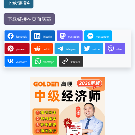
下载链接4
下载链接在页面底部
facebook
linkedin
mastodon
messenger
pinterest
reddit
telegram
twitter
viber
vkontakte
whatsapp
复制链接