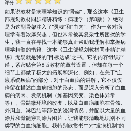
☆
☆
☆
☆
☆
评分
如果说教材是病理学知识的“骨架”，那么这本《卫生
部规划教材同步精讲精练：病理学（第8版）》绝对
是为这副骨架注入了“灵魂”和“血肉”。作为一名对病
理学有着浓厚兴趣，但也常常被其复杂性所困扰的学
生，我一直在寻找一本能够真正帮助我理解和掌握病
理学精髓的书籍。这本《卫生部规划教材同步精讲精
练》无疑就是我的“目标达成”之书。它的内容组织严
谨，紧密贴合第8版教材的章节设置，但却在每一个
细节上都做了极大的拓展和深化。例如，在关于“血
液系统疾病”的部分，对于白血病的讲解，它不仅仅
停留在描述白血病细胞的形态，而是深入分析了白血
病的病因、发病机制（如基因突变、染色体异常
等）、骨髓微环境的改变，以及白血病细胞在骨髓、
外周血、淋巴结等部位的浸润情况，并配以大量的血
涂片和骨髓穿刺涂片图片，让我能够清晰地识别不同
类型的白血病细胞。我特别欣赏书中对“发病机制”的