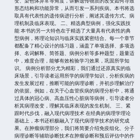
变、染色体异常等角度，讲解遗传物质的改变如何导致
形态结构和功能异常，从而引发一系列疾病。本书将选
取具有代表性的遗传病进行分析，阐述其遗传方式、病
理机制及临床表现。 二、精选典型病例，强化实践技
能 本书的另一大特色在于精选了大量具有代表性的典
型病例，将理论知识与临床实践紧密结合。每一个章节
都配备了精心设计的练习题，涵盖了单项选择、多项选
择、名词解释、简答题、病例分析等多种题型，题量适
中，难度合理，能够有效检验学习效果，巩固所学知
识。 病例分析部分尤为精彩，我们通过还原真实的临
床场景，引导读者运用所学的病理学知识，分析疾病的
发生发展过程，推断可能的病理诊断，并初步理解治疗
的依据。例如，在关于心血管疾病的病理分析中，将通
过具体的冠心病、高血压性心脏病等病例，引导读者分
析其病理改变，理解其临床表现的发生机制。 三、紧
跟时代步伐，融入现代病理技术 在经典的病理学理论
基础上，本书还积极融入了现代病理学技术的研究成
果。在肿瘤病理部分，我们将简要介绍免疫组化、分子
病理诊断等辅助诊断技术在肿瘤诊断和预后评估中的作