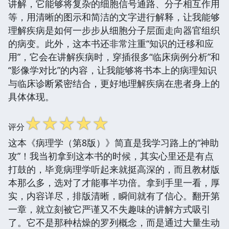
讲解，它能够将复杂的细胞信号通路、分子相互作用
等，用清晰的图示和简洁的文字进行解释，让我能够
理解疾病是如何一步步从细胞分子层面走向器官组织
的病变。此外，这本书还非常注重“知识的迁移和应
用”，它会在讲解疾病时，穿插很多“临床病例分析”和
“影像学对比”的内容，让我能够将书本上的病理知识
与临床诊断紧密结合，更好地理解疾病在患者身上的
具体体现。
☆
☆
☆
☆
☆
评分
这本《病理学（第8版）》简直是我学习路上的“神助
攻”！我当初拿到这本书的时候，其实心里还是有点
打鼓的，毕竟病理学听起来就挺高深的，而且教材版
本那么多，选对了才能事半功倍。拿到手里一看，厚
实，内容详尽，排版清晰，瞬间就有了信心。翻开第
一章，就立刻被它严谨又不失趣味的讲解方式吸引
了。它不是那种枯燥的罗列概念，而是通过大量生动