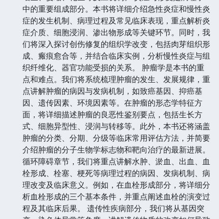
中的重要组成部分。本书将详细介绍急性炎症和慢性炎
症的发生机制、病理过程及常见临床表现，重点解析炎
症介质、细胞浸润、渗出物形成等关键环节。同时，我
们将深入探讨创伤修复的组织学改变，包括肉芽组织形
成、瘢痕愈合等，并结合临床实例，分析慢性炎症与组
织纤维化、器官功能受损的关系。 肿瘤学是本书的重
点和难点。我们将系统梳理肿瘤的发生、发展规律，重
点讲解肿瘤的病因与发病机制，如致癌基因、抑癌基
因、遗传因素、环境因素等。在肿瘤的形态学特征方
面，将详细描述肿瘤的良恶性鉴别要点，包括生长方
式、细胞异型性、浸润与转移等。此外，本书还将涵盖
肿瘤的分类、分期、分级等临床常用评估方法，并简要
介绍肿瘤的分子生物学标志物和靶向治疗的最新进展。
循环障碍章节，我们将重点讲解水肿、淤血、出血、血
栓形成、栓塞、梗死等病理过程的病因、发病机制、病
理改变及临床意义。例如，在血栓形成部分，将详细分
析血栓形成的三个基本条件，并重点阐述血栓的演变过
程及其临床后果。 遗传性疾病部分，我们将从基因突