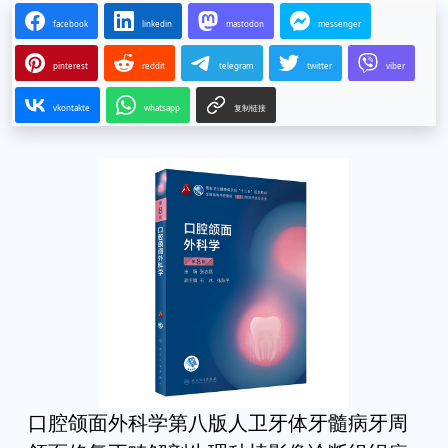
facebook
linkedin
mastodon
messenger
pinterest
reddit
telegram
twitter
viber
vkontakte
whatsapp
复制链接
口腔颌面外科学第八版人卫牙体牙髓病牙周