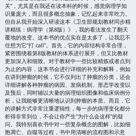
关”，尤其是在我还在读本科的时候，感觉病理学知
识量庞大，而且很多概念抽象，记忆起来非常吃力。
但自从我开始深入研读这本《卫生部规划教材同步精
讲精练：病理学（第8版）》，我的看法发生了翻天
覆地的改变。这本书的优点实在是太多了，让我忍不
住想为它“打 call”。首先，它的内容结构非常合理，
紧密围绕着第8版教材的体系进行展开，但又比教材
更加深入和细致。对于教材中一些比较精炼或者点到
为止的内容，这本书会进行详细的补充和解释，例如
在讲到肿瘤的时候，它不仅列出了肿瘤的分类，还会
详细讲解各种肿瘤的病因、发病机制、形态学改变以
及预后，同时辅以大量的病理组织图像和临床病例分
析，让我能够更清晰地认识到肿瘤的本质。而且，它
的讲解方式非常注重逻辑性，每一步的病理变化都分
析得非常到位，不会让你产生“为什么会这样”的疑
问。我特别喜欢书中对一些复杂概念的图解，比如细
胞凋亡、自噬等过程，书中用清晰的流程图和示意