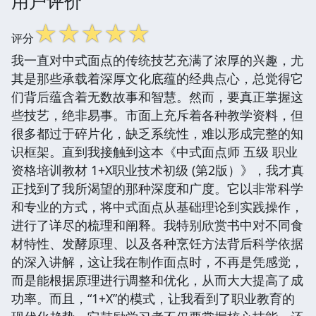
用户评价
☆
☆
☆
☆
☆
评分
我一直对中式面点的传统技艺充满了浓厚的兴趣，尤
其是那些承载着深厚文化底蕴的经典点心，总觉得它
们背后蕴含着无数故事和智慧。然而，要真正掌握这
些技艺，绝非易事。市面上充斥着各种教学资料，但
很多都过于碎片化，缺乏系统性，难以形成完整的知
识框架。直到我接触到这本《中式面点师 五级 职业
资格培训教材 1+X职业技术初级 (第2版）》，我才真
正找到了我所渴望的那种深度和广度。它以非常科学
和专业的方式，将中式面点从基础理论到实践操作，
进行了详尽的梳理和阐释。我特别欣赏书中对不同食
材特性、发酵原理、以及各种烹饪方法背后科学依据
的深入讲解，这让我在制作面点时，不再是凭感觉，
而是能根据原理进行调整和优化，从而大大提高了成
功率。而且，“1+X”的模式，让我看到了职业教育的