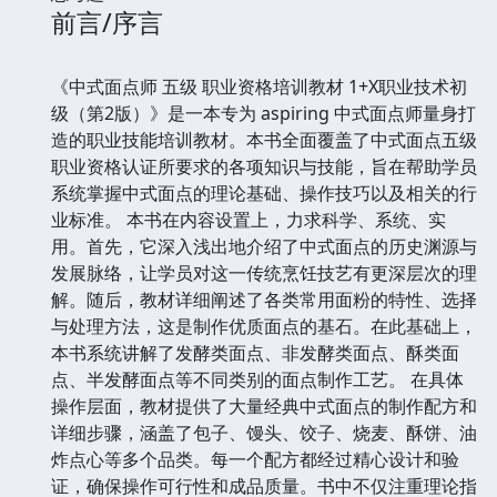
前言/序言
《中式面点师 五级 职业资格培训教材 1+X职业技术初
级（第2版）》是一本专为 aspiring 中式面点师量身打
造的职业技能培训教材。本书全面覆盖了中式面点五级
职业资格认证所要求的各项知识与技能，旨在帮助学员
系统掌握中式面点的理论基础、操作技巧以及相关的行
业标准。 本书在内容设置上，力求科学、系统、实
用。首先，它深入浅出地介绍了中式面点的历史渊源与
发展脉络，让学员对这一传统烹饪技艺有更深层次的理
解。随后，教材详细阐述了各类常用面粉的特性、选择
与处理方法，这是制作优质面点的基石。在此基础上，
本书系统讲解了发酵类面点、非发酵类面点、酥类面
点、半发酵面点等不同类别的面点制作工艺。 在具体
操作层面，教材提供了大量经典中式面点的制作配方和
详细步骤，涵盖了包子、馒头、饺子、烧麦、酥饼、油
炸点心等多个品类。每一个配方都经过精心设计和验
证，确保操作可行性和成品质量。书中不仅注重理论指