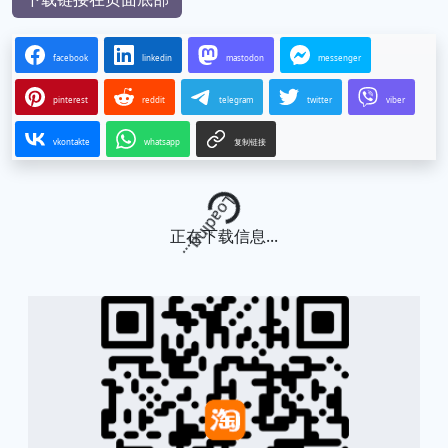
facebook
linkedin
mastodon
messenger
pinterest
reddit
telegram
twitter
viber
vkontakte
whatsapp
复制链接
Loading...
正在下载信息...