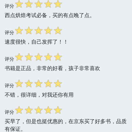
☆
☆
☆
☆
☆
评分
西点烘焙考试必备，买的有点晚了点。
☆
☆
☆
☆
☆
评分
速度很快，自己发挥了！！
☆
☆
☆
☆
☆
评分
书籍是正品，非常的好看，孩子非常喜欢
☆
☆
☆
☆
☆
评分
不错，很详细，对我还你有用
☆
☆
☆
☆
☆
评分
买早了，但是也挺优惠的，在京东买了好多书，品质
有保证。