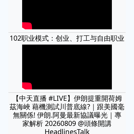
102职业模式：创业、打工与自由职业
【中天直播 #LIVE】伊朗提重開荷姆
茲海峽 藉機測試川普底線?｜跟美國毫
無關係! 伊朗.阿曼最新協議曝光｜專
家解析 20260809 @頭條開講
HeadlinesTalk