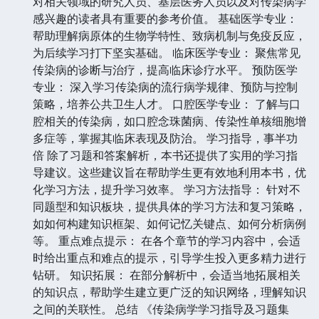
对相关领域的研究人员、基层医务人员以及对传染病学
感兴趣的读者具有重要的参考价值。 基础医学专业：
帮助理解病原体的生物学特性、致病机制与免疫反应，
为后续学习打下坚实基础。 临床医学专业： 聚焦常见
传染病的诊断与治疗，提高临床诊疗水平。 预防医学
专业： 深入学习传染病的流行病学规律、预防与控制
策略，培养公共卫生人才。 口腔医学专业： 了解与口
腔相关的传染病，如口腔念珠菌病、传染性单核细胞增
多症等，掌握其临床表现及防治。 学习指导，事半功
倍 除了习题和答案解析，本书还提供了实用的学习指
导建议。这些建议旨在帮助学生更有效地利用本书，优
化学习方法，提升学习效率。 学习方法指导： 针对不
同题型和知识板块，提供具体的学习方法和复习策略，
如如何构建知识框架、如何记忆关键点、如何分析病例
等。 重点难点提示： 在各个章节的学习内容中，会适
时给出重点和难点的提示，引导学生投入更多精力进行
钻研。 知识拓展： 在部分解析中，会适当地拓展相关
的知识点，帮助学生建立更广泛的知识网络，理解知识
之间的关联性。 总结 《传染病学学习指导及习题集