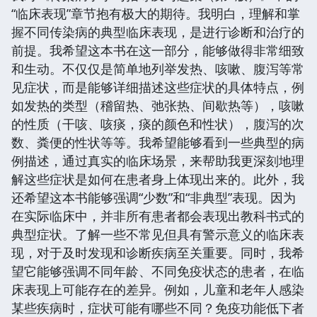
“临床表现”章节抱有极大的期待。我明白，理解和掌
握不同传染病的典型临床表现，是进行诊断和治疗的
前提。我希望这本书在这一部分，能够做得非常细致
和生动。不仅仅是简单地列举发热、咳嗽、腹泻等常
见症状，而是能够详细描述这些症状的具体特点，例
如发热的类型（稽留热、弛张热、间歇热等），咳嗽
的性质（干咳、咳痰，痰的颜色和性状），腹泻的次
数、粪便的性状等等。我希望能够看到一些典型的病
例描述，通过真实的临床场景，来帮助我更深刻地理
解这些症状是如何在患者身上体现出来的。此外，我
还希望这本书能够强调“少数”和“非典型”表现。因为
在实际临床中，并非所有患者都会表现出教科书式的
典型症状。了解一些不常见但具有警示意义的临床表
现，对于及时发现和诊断疾病至关重要。同时，我希
望它能够强调不同年龄、不同免疫状态的患者，在临
床表现上可能存在的差异。例如，儿童和老年人感染
某些疾病时，症状可能有哪些不同？免疫功能低下者