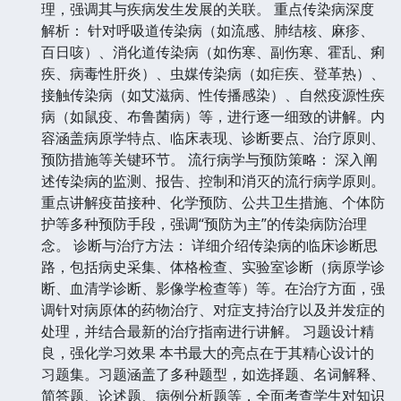
理，强调其与疾病发生发展的关联。 重点传染病深度
解析： 针对呼吸道传染病（如流感、肺结核、麻疹、
百日咳）、消化道传染病（如伤寒、副伤寒、霍乱、痢
疾、病毒性肝炎）、虫媒传染病（如疟疾、登革热）、
接触传染病（如艾滋病、性传播感染）、自然疫源性疾
病（如鼠疫、布鲁菌病）等，进行逐一细致的讲解。内
容涵盖病原学特点、临床表现、诊断要点、治疗原则、
预防措施等关键环节。 流行病学与预防策略： 深入阐
述传染病的监测、报告、控制和消灭的流行病学原则。
重点讲解疫苗接种、化学预防、公共卫生措施、个体防
护等多种预防手段，强调“预防为主”的传染病防治理
念。 诊断与治疗方法： 详细介绍传染病的临床诊断思
路，包括病史采集、体格检查、实验室诊断（病原学诊
断、血清学诊断、影像学检查等）等。在治疗方面，强
调针对病原体的药物治疗、对症支持治疗以及并发症的
处理，并结合最新的治疗指南进行讲解。 习题设计精
良，强化学习效果 本书最大的亮点在于其精心设计的
习题集。习题涵盖了多种题型，如选择题、名词解释、
简答题、论述题、病例分析题等，全面考查学生对知识