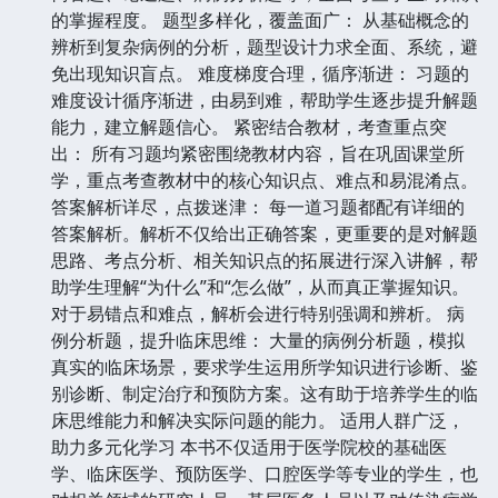
的掌握程度。 题型多样化，覆盖面广： 从基础概念的
辨析到复杂病例的分析，题型设计力求全面、系统，避
免出现知识盲点。 难度梯度合理，循序渐进： 习题的
难度设计循序渐进，由易到难，帮助学生逐步提升解题
能力，建立解题信心。 紧密结合教材，考查重点突
出： 所有习题均紧密围绕教材内容，旨在巩固课堂所
学，重点考查教材中的核心知识点、难点和易混淆点。
答案解析详尽，点拨迷津： 每一道习题都配有详细的
答案解析。解析不仅给出正确答案，更重要的是对解题
思路、考点分析、相关知识点的拓展进行深入讲解，帮
助学生理解“为什么”和“怎么做”，从而真正掌握知识。
对于易错点和难点，解析会进行特别强调和辨析。 病
例分析题，提升临床思维： 大量的病例分析题，模拟
真实的临床场景，要求学生运用所学知识进行诊断、鉴
别诊断、制定治疗和预防方案。这有助于培养学生的临
床思维能力和解决实际问题的能力。 适用人群广泛，
助力多元化学习 本书不仅适用于医学院校的基础医
学、临床医学、预防医学、口腔医学等专业的学生，也