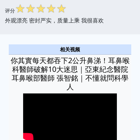
☆
☆
☆
☆
☆
评分
外观漂亮 密封严实，质量上乘 我很喜欢
相关视频
你其實每天都吞下2公升鼻涕！耳鼻喉
科醫師破解10大迷思｜亞東紀念醫院
耳鼻喉部醫師 張智銘｜不懂就問科學
人