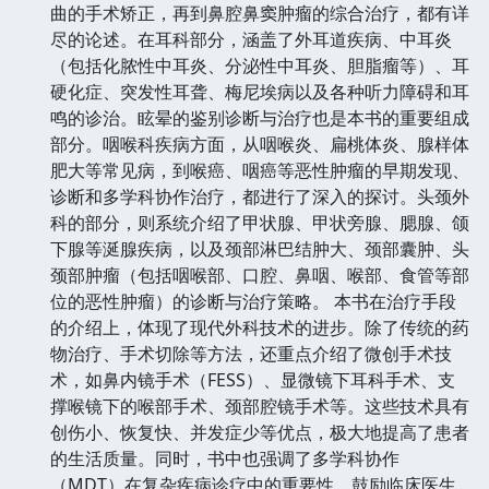
曲的手术矫正，再到鼻腔鼻窦肿瘤的综合治疗，都有详
尽的论述。在耳科部分，涵盖了外耳道疾病、中耳炎
（包括化脓性中耳炎、分泌性中耳炎、胆脂瘤等）、耳
硬化症、突发性耳聋、梅尼埃病以及各种听力障碍和耳
鸣的诊治。眩晕的鉴别诊断与治疗也是本书的重要组成
部分。咽喉科疾病方面，从咽喉炎、扁桃体炎、腺样体
肥大等常见病，到喉癌、咽癌等恶性肿瘤的早期发现、
诊断和多学科协作治疗，都进行了深入的探讨。头颈外
科的部分，则系统介绍了甲状腺、甲状旁腺、腮腺、颌
下腺等涎腺疾病，以及颈部淋巴结肿大、颈部囊肿、头
颈部肿瘤（包括咽喉部、口腔、鼻咽、喉部、食管等部
位的恶性肿瘤）的诊断与治疗策略。 本书在治疗手段
的介绍上，体现了现代外科技术的进步。除了传统的药
物治疗、手术切除等方法，还重点介绍了微创手术技
术，如鼻内镜手术（FESS）、显微镜下耳科手术、支
撑喉镜下的喉部手术、颈部腔镜手术等。这些技术具有
创伤小、恢复快、并发症少等优点，极大地提高了患者
的生活质量。同时，书中也强调了多学科协作
（MDT）在复杂疾病诊疗中的重要性，鼓励临床医生