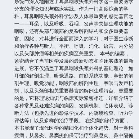
系统而深入地阐述了耳鼻咽喉头颈外科学这一重要医学
分支的理论知识与临床实践。作为一门高度综合的学
科，耳鼻咽喉头颈外科学涉及人体最重要的感觉器官之
一——耳朵，以及呼吸、吞咽、发声等关键生理功能的
咽喉，还有头部与颈部的复杂解剖结构和众多重要器
官。因此，对其进行全面而深入的学习，对于医生诊断
和治疗各种与听力、平衡、呼吸、消化、语言、内分泌
以及头部肿瘤等相关的疾病至关重要。 本书的编纂，
紧密结合了当前医学发展的最新动态和临床实践的最新
进展。它不仅涵盖了耳鼻咽喉头颈外科的基础理论，如
耳部的解剖生理、听觉通路、前庭系统功能，鼻部的解
剖生理、嗅觉功能，咽喉部的解剖生理、吞咽与发声机
制，以及头颈部相关重要器官的解剖生理特点。更重要
的是，它将理论知识与临床实际紧密相连，详细介绍了
各种常见及疑难疾病的病因、发病机制、临床表现、诊
断方法（包括先进的影像学技术、内窥镜检查、听力学
评估等）以及多样的治疗手段。 在疾病的诊疗方面，
本书展现了现代医学的精细化和个体化趋势。对于鼻科
疾病，从鼻炎、鼻窦炎的保守治疗到鼻息肉、鼻中隔偏