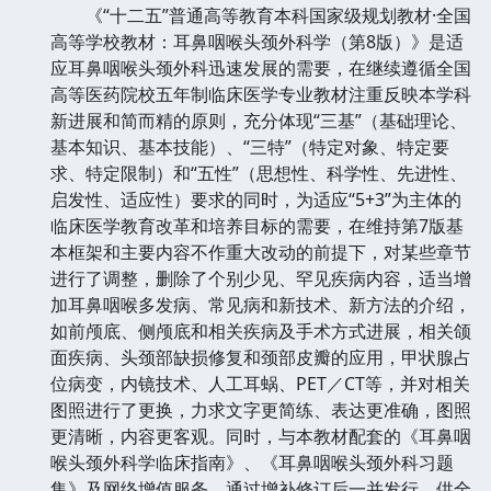
《“十二五”普通高等教育本科国家级规划教材·全国
高等学校教材：耳鼻咽喉头颈外科学（第8版）》是适
应耳鼻咽喉头颈外科迅速发展的需要，在继续遵循全国
高等医药院校五年制临床医学专业教材注重反映本学科
新进展和简而精的原则，充分体现“三基”（基础理论、
基本知识、基本技能）、“三特”（特定对象、特定要
求、特定限制）和“五性”（思想性、科学性、先进性、
启发性、适应性）要求的同时，为适应“5+3”为主体的
临床医学教育改革和培养目标的需要，在维持第7版基
本框架和主要内容不作重大改动的前提下，对某些章节
进行了调整，删除了个别少见、罕见疾病内容，适当增
加耳鼻咽喉多发病、常见病和新技术、新方法的介绍，
如前颅底、侧颅底和相关疾病及手术方式进展，相关颌
面疾病、头颈部缺损修复和颈部皮瓣的应用，甲状腺占
位病变，内镜技术、人工耳蜗、PET／CT等，并对相关
图照进行了更换，力求文字更简练、表达更准确，图照
更清晰，内容更客观。同时，与本教材配套的《耳鼻咽
喉头颈外科学临床指南》、《耳鼻咽喉头颈外科习题
集》及网络增值服务，通过增补修订后一并发行，供全