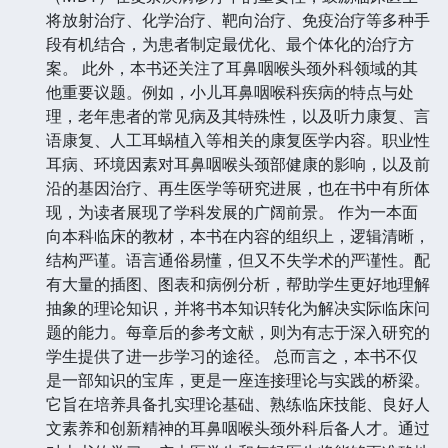
将放射治疗、化学治疗、靶向治疗、免疫治疗等多种手
段有机结合，为患者制定最优化、最个体化的治疗方
案。 此外，本书还关注了耳鼻咽喉头颈外科领域的其
他重要议题。例如，小儿耳鼻咽喉科疾病的特点与处
理，老年患者的常见病及其特殊性，以及听力康复、言
语康复、人工耳蜗植入等相关的康复医学内容。职业性
耳病、环境因素对耳鼻咽喉头颈部健康的影响，以及前
沿的基因治疗、再生医学等研究进展，也在书中有所体
现，为读者展现了学科发展的广阔前景。 作为一本面
向本科临床的教材，本书在内容的组织上，逻辑清晰，
结构严谨。语言通俗易懂，但又不失学术的严谨性。配
有大量的插图、图表和病例分析，帮助学生更好地理解
抽象的理论知识，并将书本知识转化为解决实际临床问
题的能力。每章后的参考文献，则为有志于深入研究的
学生提供了进一步学习的途径。 总而言之，本书不仅
是一部知识的宝库，更是一座连接理论与实践的桥梁。
它旨在培养具备扎实理论基础、熟练临床技能、良好人
文素养和创新精神的耳鼻咽喉头颈外科后备人才。通过