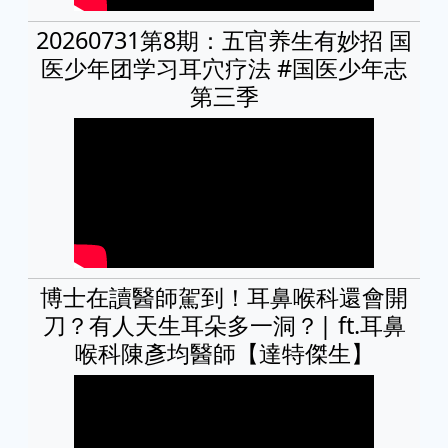
20260731第8期：五官养生有妙招 国
医少年团学习耳穴疗法 #国医少年志
第三季
博士在讀醫師駕到！耳鼻喉科還會開
刀？有人天生耳朵多一洞？| ft.耳鼻
喉科陳彥均醫師【達特傑生】