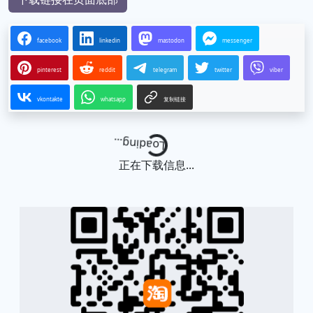
facebook
linkedin
mastodon
messenger
pinterest
reddit
telegram
twitter
viber
vkontakte
whatsapp
复制链接
Loading...
正在下载信息...