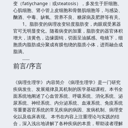
变（fatiychange：或steatosis），多发生于肝细胞、
心肌细胞、肾小管上皮细胞和骨骼肌细胞等，与感染、
酗酒、中毒、缺氧、营养不良、糖尿病及肥胖等有关。
1。脂肪变的病理改变轻度脂肪变，肉眼观受累器
官可无明显变化。随着病变的加重，脂肪变的器官体积
增大，淡黄色，边缘圆钝，切面呈油腻感。电镜下，细
胞质内脂肪成分聚成有膜包绕的脂质小体，进而融合成
脂滴。
……
前言/序言
《病理生理学》 内容简介 《病理生理学》是一门研究
疾病发生、发展规律及其机制的医学基础课程。本书全
面系统地阐述了心血管系统、呼吸系统、消化系统、泌
尿系统、神经系统、内分泌系统、血液系统、免疫系统
等重要器官系统的常见疾病的病因、发病机制、病理变
化以及临床表现。 本书在内容上注重理论与实践的结
合，深入浅出地讲解了各种疾病的本质，帮助读者理解