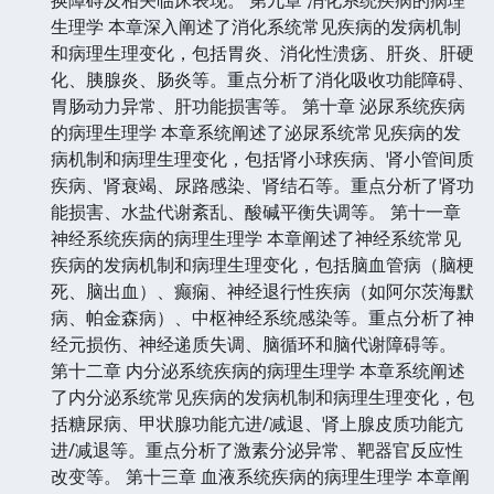
生理学 本章深入阐述了消化系统常见疾病的发病机制
和病理生理变化，包括胃炎、消化性溃疡、肝炎、肝硬
化、胰腺炎、肠炎等。重点分析了消化吸收功能障碍、
胃肠动力异常、肝功能损害等。 第十章 泌尿系统疾病
的病理生理学 本章系统阐述了泌尿系统常见疾病的发
病机制和病理生理变化，包括肾小球疾病、肾小管间质
疾病、肾衰竭、尿路感染、肾结石等。重点分析了肾功
能损害、水盐代谢紊乱、酸碱平衡失调等。 第十一章
神经系统疾病的病理生理学 本章阐述了神经系统常见
疾病的发病机制和病理生理变化，包括脑血管病（脑梗
死、脑出血）、癫痫、神经退行性疾病（如阿尔茨海默
病、帕金森病）、中枢神经系统感染等。重点分析了神
经元损伤、神经递质失调、脑循环和脑代谢障碍等。
第十二章 内分泌系统疾病的病理生理学 本章系统阐述
了内分泌系统常见疾病的发病机制和病理生理变化，包
括糖尿病、甲状腺功能亢进/减退、肾上腺皮质功能亢
进/减退等。重点分析了激素分泌异常、靶器官反应性
改变等。 第十三章 血液系统疾病的病理生理学 本章阐