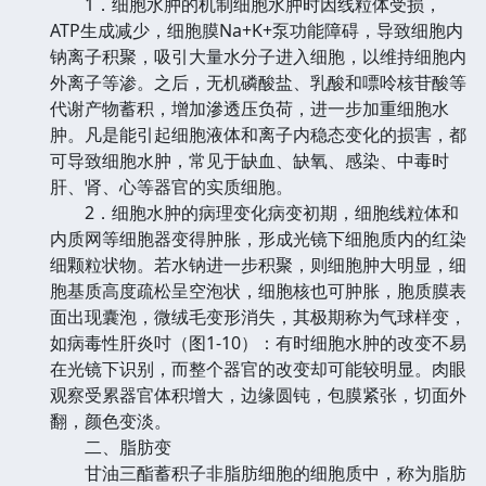
1．细胞水肿的机制细胞水肿时因线粒体受损，
ATP生成减少，细胞膜Na+K+泵功能障碍，导致细胞内
钠离子积聚，吸引大量水分子进入细胞，以维持细胞内
外离子等渗。之后，无机磷酸盐、乳酸和嘌呤核苷酸等
代谢产物蓄积，增加滲透压负荷，进一步加重细胞水
肿。凡是能引起细胞液体和离子内稳态变化的损害，都
可导致细胞水肿，常见于缺血、缺氧、感染、中毒时
肝、肾、心等器官的实质细胞。
2．细胞水肿的病理变化病变初期，细胞线粒体和
内质网等细胞器变得肿胀，形成光镜下细胞质内的红染
细颗粒状物。若水钠进一步积聚，则细胞肿大明显，细
胞基质高度疏松呈空泡状，细胞核也可肿胀，胞质膜表
面出现囊泡，微绒毛变形消失，其极期称为气球样变，
如病毒性肝炎吋（图1-10）：有时细胞水肿的改变不易
在光镜下识别，而整个器官的改变却可能较明显。肉眼
观察受累器官体积增大，边缘圆钝，包膜紧张，切面外
翻，颜色变淡。
二、脂肪变
甘油三酯蓄积子非脂肪细胞的细胞质中，称为脂肪