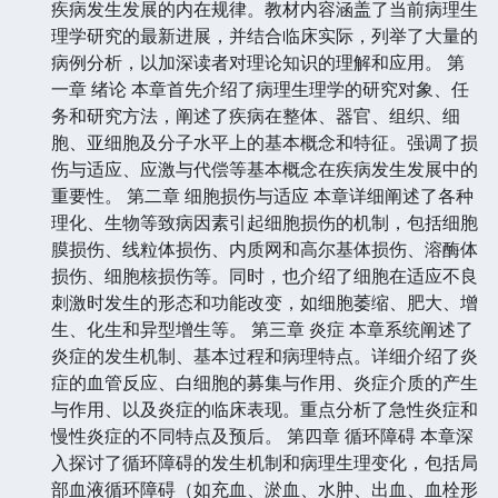
疾病发生发展的内在规律。教材内容涵盖了当前病理生
理学研究的最新进展，并结合临床实际，列举了大量的
病例分析，以加深读者对理论知识的理解和应用。 第
一章 绪论 本章首先介绍了病理生理学的研究对象、任
务和研究方法，阐述了疾病在整体、器官、组织、细
胞、亚细胞及分子水平上的基本概念和特征。强调了损
伤与适应、应激与代偿等基本概念在疾病发生发展中的
重要性。 第二章 细胞损伤与适应 本章详细阐述了各种
理化、生物等致病因素引起细胞损伤的机制，包括细胞
膜损伤、线粒体损伤、内质网和高尔基体损伤、溶酶体
损伤、细胞核损伤等。同时，也介绍了细胞在适应不良
刺激时发生的形态和功能改变，如细胞萎缩、肥大、增
生、化生和异型增生等。 第三章 炎症 本章系统阐述了
炎症的发生机制、基本过程和病理特点。详细介绍了炎
症的血管反应、白细胞的募集与作用、炎症介质的产生
与作用、以及炎症的临床表现。重点分析了急性炎症和
慢性炎症的不同特点及预后。 第四章 循环障碍 本章深
入探讨了循环障碍的发生机制和病理生理变化，包括局
部血液循环障碍（如充血、淤血、水肿、出血、血栓形