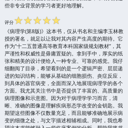
些非专业背景的学习者更好地理解。
☆
☆
☆
☆
☆
评分
《病理学(第8版)》这本书，仅从书名和主编李玉林教
授的署名，就足以让我对其内容产生高度的期待。它
作为“十二五普通高等教育本科国家级规划教材”，其
严谨性和权威性是毋庸置疑的。拿到手中，厚实的纸
张和精美的设计便给人一种专业、可靠的感觉。我仔
细翻阅了目录，希望看到的是一个逻辑严密、层层递
进的知识结构，能够从基础的细胞损伤、炎症反应，
到具体的器官病变，全面而深入地展现病理学的各个
方面。我尤其关注书中是否提供了丰富的、高质量的
病理图像和示意图。因为对于病理学学习而言，清
晰、准确的图像是理解疾病形态学改变的金钥匙。我
期望这些图像不仅数量充足，而且能够准确地展示病
变的细微之处，与文字描述相辅相成。同时，我也希
望这本书能够融入一些临床案例的分析，帮助我将书