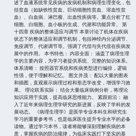
述了血液系统常见疾病的发病机制和病理生理变化，包
括贫血（如缺铁性贫血、巨幼细胞性贫血、溶血性贫
血）、白血病、淋巴瘤、出血性疾病等。重点分析了红
细胞、白细胞、血小板的生成、代谢和功能异常。 第
十四章 疾病的整体适应与调节 本章讨论了机体在疾病
状态下的整体适应和调节机制，包括神经内分泌调节、
免疫调节、代谢调节等。强调了代偿与失代偿在疾病发
展中的作用。 本书特色： 内容全面： 涵盖了病理生理
学的主要内容，为学习者提供系统、完整的知识体系。
体系清晰： 按照器官系统和疾病类型进行编排，逻辑
性强，便于理解和记忆。 图文并茂： 配以大量的图表
和插图，直观展示病理过程和形态学改变，增强学习效
果。 理论联系实际： 结合大量临床病例分析，将理论
知识应用于实践，提高临床思维能力。 紧跟前沿： 融
入了近年来病理生理学研究的新进展，反映了学科的发
展动态。 《病理生理学》是医学专业本科生和研究生
学习的重要参考书，也是临床医生提升专业水平的必备
读物。通过学习本书，读者将能够深刻理解疾病的本
质，掌握疾病的防治规律，为临床实践打下坚实的基