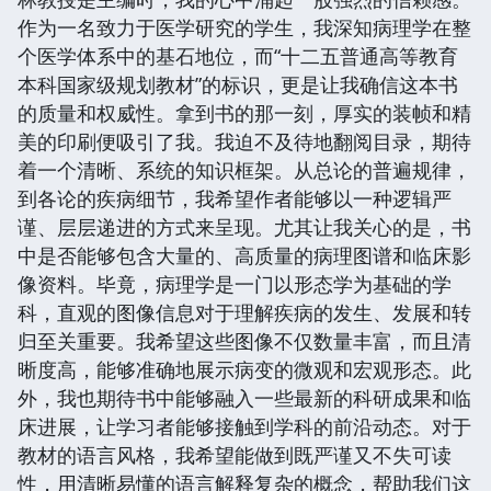
作为一名致力于医学研究的学生，我深知病理学在整
个医学体系中的基石地位，而“十二五普通高等教育
本科国家级规划教材”的标识，更是让我确信这本书
的质量和权威性。拿到书的那一刻，厚实的装帧和精
美的印刷便吸引了我。我迫不及待地翻阅目录，期待
着一个清晰、系统的知识框架。从总论的普遍规律，
到各论的疾病细节，我希望作者能够以一种逻辑严
谨、层层递进的方式来呈现。尤其让我关心的是，书
中是否能够包含大量的、高质量的病理图谱和临床影
像资料。毕竟，病理学是一门以形态学为基础的学
科，直观的图像信息对于理解疾病的发生、发展和转
归至关重要。我希望这些图像不仅数量丰富，而且清
晰度高，能够准确地展示病变的微观和宏观形态。此
外，我也期待书中能够融入一些最新的科研成果和临
床进展，让学习者能够接触到学科的前沿动态。对于
教材的语言风格，我希望能做到既严谨又不失可读
性，用清晰易懂的语言解释复杂的概念，帮助我们这