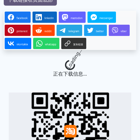
facebook
linkedin
mastodon
messenger
pinterest
reddit
telegram
twitter
viber
vkontakte
whatsapp
复制链接
Loading...
正在下载信息...