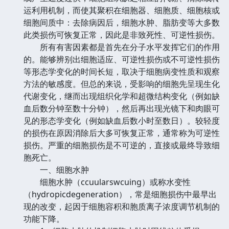
运利用机制，而使其聚积在细胞器、细胞质、细胞核或
细胞间质中：去除病因后，细胞水肿、脂肪变等大多数
此类损伤可恢复正常，因此是非致死性、可逆性损伤。
所有有害因素都是首先在分子水平发挥它们的作用
的。能够辨别出细胞适应、可逆性损伤或不可逆性损伤
等形态学变化的时间长短，取决于细胞病变性质和观察
方法的敏感度。但总的来说，受影响的细胞先呈现生化
代谢变化，继而出现组织化学和超微结构变化（例如缺
血后数分钟至数十分钟），然后再出现光镜下和肉眼可
见的形态学变化（例如缺血后数小时至数日）。较轻度
的损伤在原因消除后大多可恢复正常，通常称为可逆性
损伤。严重的细胞损伤是不可逆的，直接或最终导致细
胞死亡。
一、细胞水肿
细胞水肿（ccuularswcuing）或称水变性
（hydropicdegeneration），常是细胞损伤中最早出
现的改变，起因于细胞容积和胞质离子浓度调节机制的
功能下降。