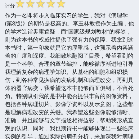
☆
☆
☆
☆
☆
评分
作为一名即将步入临床实习的学生，我对《病理学
(第8版)》的期待是极高的。李玉林教授作为主编，他
的学术造诣毋庸置疑，而“国家级规划教材”的标签，
则为这本书的权威性提供了强有力的保障。我拿到这
本书时，第一印象就是它的厚重感，这预示着内容涵
盖的广度和深度。我细致地翻阅了目录，希望看到的
是一个科学、合理的章节编排，能够循序渐进地引导
我理解复杂的病理学知识。从基础的细胞和组织损
伤，到各种常见疾病的发病机制和病理改变，再到具
体的器官病变，我希望这本书能够面面俱到，不留死
角。特别吸引我的是书中能否提供丰富的图像资料，
包括各种病理切片、影像学资料以及示意图，这些都
是理解病理改变的关键。我希望这些图像能够清晰、
准确，并且能够与文字描述相得益彰，帮助我形成直
观的认识。同时，我也期待书中能够体现出一些临床
实例的引导，通过实际的病例分析，来加深我对病理