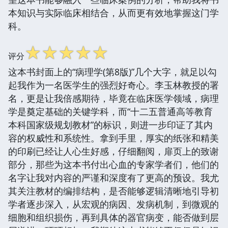
本知识与实际临床相结合，从而更有效地掌握这门学
科。
☆
☆
☆
☆
☆
评分
这本书封面上的“病理学(第8版)”几个大字，就足以勾
起我作为一名医学生的强烈好奇心。李玉林教授的署
名，更是让我倍感期待，毕竟在临床医学领域，病理
学是奠定基础的关键学科，而“十二五普通高等教育
本科国家级规划教材”的标识，则进一步印证了其内
容的权威性和系统性。拿到手里，厚实的纸张和精美
的印刷已经让人心生好感，仔细翻阅，扉页上的致谢
部分，那些为这本书付出心血的专家学者们，他们的
名字让我对内容的严谨和深度有了更高的预设。我尤
其关注教材的编排结构，是否能够逻辑清晰地引导初
学者逐步深入，从宏观的病因、发病机制，到微观的
细胞和组织损伤，再到具体的器官病变，能否做到层