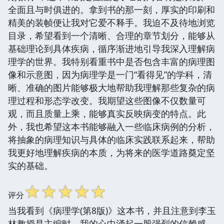
全面且与时俱进的。拿到书的那一刻，厚实的印刷和
精美的装帧便让我对它爱不释手。我迫不及待地浏览
目录，希望看到一个清晰、合理的章节划分，能够从
基础理论到具体疾病，循序渐进地引导我深入理解病
理学的世界。我特别看重书中是否包含丰富的病理图
像和示意图，因为病理学是一门“看得见”的学科，清
晰、准确的图片能够极大地帮助我理解那些复杂的病
理过程和形态学改变。我期望这些图像不仅数量可
观，而且质量上乘，能够真实反映病变的特点。此
外，我也希望这本书能够融入一些临床病例的分析，
将抽象的病理知识与具体的临床实践联系起来，帮助
我更好地理解疾病的本质，为将来的医学道路奠定坚
实的基础。
☆
☆
☆
☆
☆
评分
当我看到《病理学(第8版)》这本书，并且注意到李玉
林教授是主编时，我的心中涌起一股强烈的信赖感。