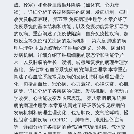
成、栓塞）和全身血液循环障碍（如休克、心力衰
竭）。详细分析了各循环障碍的病因、发病机制、病理
改变及临床表现。 第五章 免疫病理生理学 本章介绍了
免疫系统的基本结构和功能，以及免疫功能异常所导致
的疾病。重点阐述了免疫缺陷病、自身免疫性疾病、超
敏反应等免疫相关疾病的发病机制。 第六章 肿瘤的病
理生理学 本章系统阐述了肿瘤的定义、分类、病因和
发病机制。详细介绍了肿瘤细胞的形态学和功能学异
常，以及肿瘤的生长、浸润、转移和复发的病理生理学
基础。 第七章 心血管系统疾病的病理生理学 本章重点
阐述了心血管系统常见疾病的发病机制和病理生理变
化，包括高血压、冠心病、心力衰竭、心律失常、心肌
病等。详细分析了各疾病的病因、发病机制、血流动力
学改变、心功能改变及临床表现。 第八章 呼吸系统疾
病的病理生理学 本章系统阐述了呼吸系统常见疾病的
发病机制和病理生理变化，包括肺炎、支气管哮喘、慢
性阻塞性肺疾病（COPD）、肺栓塞、肺源性心脏病
等。详细分析了各疾病的通气/换气功能障碍、气体交
换障碍及相关临床表现。 第九章 消化系统疾病的病理