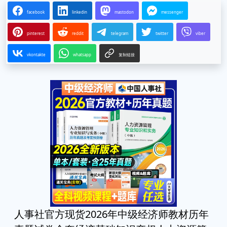
facebook
linkedin
mastodon
messenger
pinterest
reddit
telegram
twitter
viber
vkontakte
whatsapp
复制链接
人事社官方现货2026年中级经济师教材历年