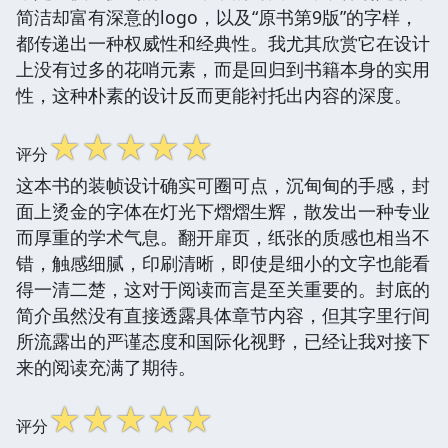
简洁却富有深意的logo，以及“原书第9版”的字样，
都传递出一种权威性和经典性。我尤其欣赏它在设计
上没有过多的花哨元素，而是回归到书籍本身的实用
性，这种朴素的设计反而更能衬托出内容的深度。
☆
☆
☆
☆
☆
评分
这本书的装帧设计确实可圈可点，沉甸甸的手感，封
面上烫金的字体在灯光下熠熠生辉，散发出一种专业
而厚重的学术气息。翻开扉页，纸张的质感也相当不
错，触感细腻，印刷清晰，即使是细小的文字也能看
得一清二楚，这对于阅读而言是至关重要的。封底的
简介虽然没有直接透露具体章节内容，但其字里行间
所流露出的严谨态度和国际化视野，已经让我对接下
来的阅读充满了期待。
☆
☆
☆
☆
☆
评分