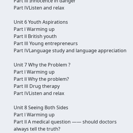
Part Ⅲ Innocence in danger
Part ⅣListen and relax
Unit 6 Youth Aspirations
Part Ⅰ Warming up
Part Ⅱ British youth
Part Ⅲ Young entrepreneurs
Part ⅣLanguage study and language appreciation
Unit 7 Why the Problem ?
Part Ⅰ Warming up
Part Ⅱ Why the problem?
Part Ⅲ Drug therapy
Part ⅣListen and relax
Unit 8 Seeing Both Sides
Part Ⅰ Warming up
Part Ⅱ A medical question —— should doctors
always tell the truth?