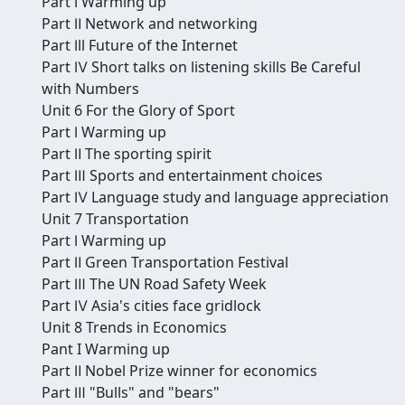
Part Ⅰ Warming up
Part Ⅱ Network and networking
Part Ⅰll Future of the Internet
Part Ⅳ Short talks on listening skills Be Careful
with Numbers
Unit 6 For the Glory of Sport
Part Ⅰ Warming up
Part Ⅱ The sporting spirit
Part Ⅲ Sports and entertainment choices
Part Ⅳ Language study and language appreciation
Unit 7 Transportation
Part Ⅰ Warming up
Part Ⅱ Green Transportation Festival
Part Ⅲ The UN Road Safety Week
Part Ⅳ Asia's cities face gridlock
Unit 8 Trends in Economics
Pant I Warming up
Part Ⅱ Nobel Prize winner for economics
Part Ⅲ "Bulls" and "bears"