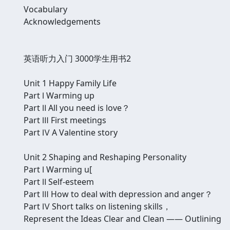
Vocabulary
Acknowledgements
英语听力入门 3000学生用书2
Unit 1 Happy Family Life
Part Ⅰ Warming up
Part Ⅱ All you need is love？
Part Ⅲ First meetings
Part Ⅳ A Valentine story
Unit 2 Shaping and Reshaping Personality
Part Ⅰ Warming u[
Part Ⅱ Self-esteem
Part Ⅲ How to deal with depression and anger？
Part Ⅳ Short talks on listening skills，
Represent the Ideas Clear and Clean —— Outlining