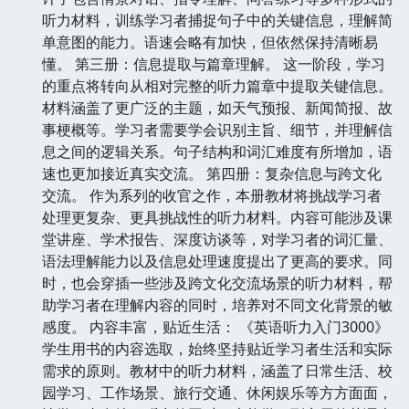
听力材料，训练学习者捕捉句子中的关键信息，理解简
单意图的能力。语速会略有加快，但依然保持清晰易
懂。 第三册：信息提取与篇章理解。 这一阶段，学习
的重点将转向从相对完整的听力篇章中提取关键信息。
材料涵盖了更广泛的主题，如天气预报、新闻简报、故
事梗概等。学习者需要学会识别主旨、细节，并理解信
息之间的逻辑关系。句子结构和词汇难度有所增加，语
速也更加接近真实交流。 第四册：复杂信息与跨文化
交流。 作为系列的收官之作，本册教材将挑战学习者
处理更复杂、更具挑战性的听力材料。内容可能涉及课
堂讲座、学术报告、深度访谈等，对学习者的词汇量、
语法理解能力以及信息处理速度提出了更高的要求。同
时，也会穿插一些涉及跨文化交流场景的听力材料，帮
助学习者在理解内容的同时，培养对不同文化背景的敏
感度。 内容丰富，贴近生活： 《英语听力入门3000》
学生用书的内容选取，始终坚持贴近学习者生活和实际
需求的原则。教材中的听力材料，涵盖了日常生活、校
园学习、工作场景、旅行交通、休闲娱乐等方方面面，