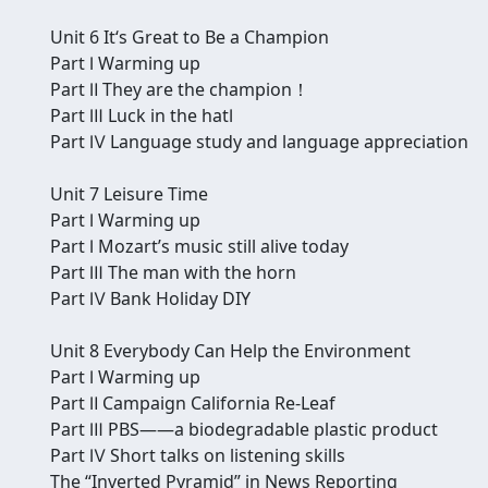
Unit 6 It‘s Great to Be a Champion
Part Ⅰ Warming up
Part Ⅱ They are the champion！
Part Ⅲ Luck in the hatⅠ
Part Ⅳ Language study and language appreciation
Unit 7 Leisure Time
Part Ⅰ Warming up
Part Ⅰ Mozart’s music still alive today
Part Ⅲ The man with the horn
Part Ⅳ Bank Holiday DIY
Unit 8 Everybody Can Help the Environment
Part Ⅰ Warming up
Part Ⅱ Campaign California Re-Leaf
Part Ⅲ PBS——a biodegradable plastic product
Part Ⅳ Short talks on listening skills
The “Inverted Pyramid” in News Reporting