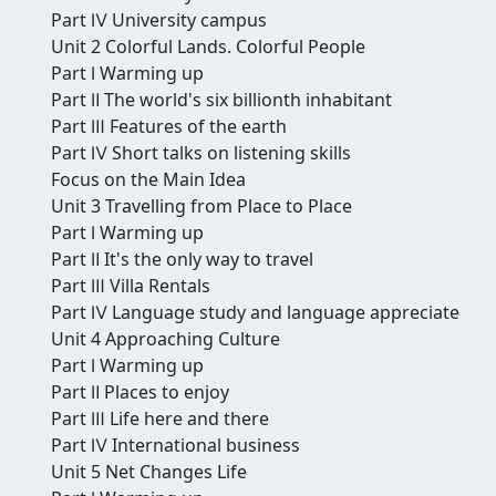
Part Ⅳ University campus
Unit 2 Colorful Lands. Colorful People
Part Ⅰ Warming up
Part Ⅱ The world's six billionth inhabitant
Part Ⅲ Features of the earth
Part Ⅳ Short talks on listening skills
Focus on the Main Idea
Unit 3 Travelling from Place to Place
Part Ⅰ Warming up
Part Ⅱ It's the only way to travel
Part Ⅲ Villa Rentals
Part Ⅳ Language study and language appreciate
Unit 4 Approaching Culture
Part Ⅰ Warming up
Part Ⅱ Places to enjoy
Part Ⅲ Life here and there
Part Ⅳ International business
Unit 5 Net Changes Life