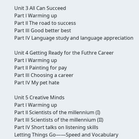
Unit 3 All Can Succeed
Part Ⅰ Warming up
Part Ⅱ The road to success
Part Ⅲ Good better best
Part Ⅳ Language study and language appreciation
Unit 4 Getting Ready for the Futhre Career
Part Ⅰ Warming up
Part Ⅱ Painting for pay
Part Ⅲ Choosing a career
Part Ⅳ My pet hate
Unit 5 Creative Minds
Part Ⅰ Warming up
Part Ⅱ Scientists of the millennium (I)
Part Ⅲ Scientists of the millennium (II)
Part Ⅳ Short talks on listening skills
Letting Things Go——Speed and Vocabulary