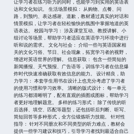
让学习者在练习听力的同时，也能学习到实用的英语表
达和文化知识。 生活场景模拟： 从购物、点餐、问
路，到预约、表达感谢、道歉，教材通过真实的对话和
情景模拟，让学习者在轻松愉快的氛围中掌握地道的英
语表达。 校园与学习： 涉及课堂互动、教授讲解、小
组讨论等场景，帮助学习者适应在英语学习环境中进行
听和说的需求。 文化与社会： 介绍一些与英语国家相
关的文化习俗、节日、社会现象，拓宽学习者的视野，
增进对英语世界的理解。 信息获取： 包含一些简短的
新闻播报、天气预报、广告语等，训练学习者在信息爆
炸时代快速准确获取有效信息的能力。 设计精良，助
力学习： 本套学生用书在设计上也充分考虑了学习者
的使用习惯和学习效率。 清晰的版式设计： 每一单元
的练习都清晰明了，配有直观的插图或图标，帮助学习
者更好地理解题意。 多样的练习形式： 除了传统的听
后选择、填空、匹配等题型，还包括听后判断、听写、
简短回答等多种形式，全方位锻炼听力技能。 针对性
指导： 针对不同册次和不同类型的听力难点，教材会
提供一些学习建议和技巧，引导学习者找到最适合自己