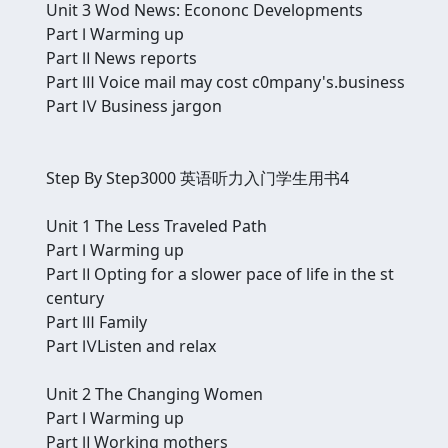
Unit 3 Wod News: Econonc Developments
Part Ⅰ Warming up
Part Ⅱ News reports
Part Ⅲ Voice mail may cost c0mpany's.business
Part Ⅳ Business jargon
Step By Step3000 英语听力入门学生用书4
Unit 1 The Less Traveled Path
Part Ⅰ Warming up
Part Ⅱ Opting for a slower pace of life in the st
century
Part Ⅲ Family
Part ⅣListen and relax
Unit 2 The Changing Women
Part Ⅰ Warming up
Part Ⅱ Working mothers