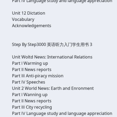
Part Ⅳ Language study and language appreciation
Unit 12 Dictation
Vocabulary
Acknowledgements
Step By Step3000 英语听力入门学生用书 3
Unit Woltd News: International Relations
Part Ⅰ Warming up
Part Ⅱ News reports
Part Ⅲ Anti-piracy mission
Part Ⅳ Speeches
Unit 2 World News: Earth and Enronment
Part Ⅰ Wanning up
Part Ⅱ News reports
Part Ⅲ City recycling
Part Ⅳ Language study and language appreciation