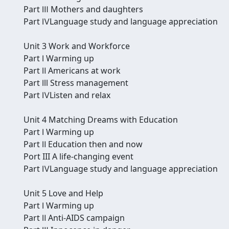
Part Ⅲ Mothers and daughters
Part ⅣLanguage study and language appreciation
Unit 3 Work and Workforce
Part Ⅰ Warming up
Part Ⅱ Americans at work
Part Ⅰll Stress management
Part ⅣListen and relax
Unit 4 Matching Dreams with Education
Part Ⅰ Warming up
Part Ⅱ Education then and now
Port III A life-changing event
Part ⅣLanguage study and language appreciation
Unit 5 Love and Help
Part Ⅰ Warming up
Part Ⅱ Anti-AIDS campaign