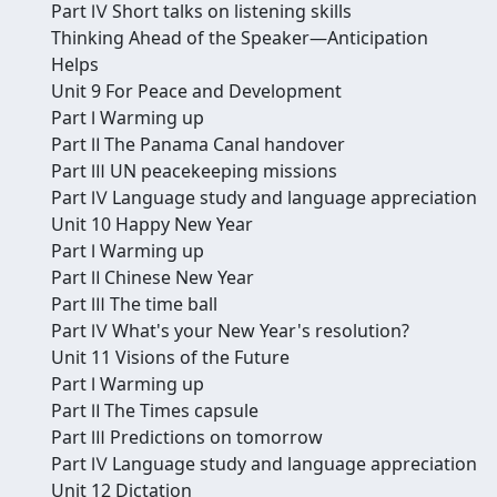
Part Ⅳ Short talks on listening skills
Thinking Ahead of the Speaker—Anticipation
Helps
Unit 9 For Peace and Development
Part Ⅰ Warming up
Part Ⅱ The Panama Canal handover
Part Ⅲ UN peacekeeping missions
Part Ⅳ Language study and language appreciation
Unit 10 Happy New Year
Part Ⅰ Warming up
Part Ⅱ Chinese New Year
Part Ⅲ The time ball
Part Ⅳ What's your New Year's resolution?
Unit 11 Visions of the Future
Part Ⅰ Warming up
Part Ⅱ The Times capsule
Part Ⅲ Predictions on tomorrow
Part Ⅳ Language study and language appreciation
Unit 12 Dictation