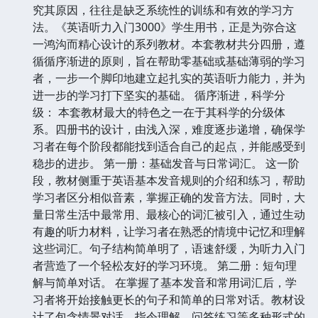
究其原因，往往是缺乏系统性的训练和有效的学习方
法。《英语听力入门3000》学生用书，正是为弥合这
一鸿沟而精心设计的系列教材。本套教材共分四册，遵
循循序渐进的原则，旨在帮助零基础或基础薄弱的学习
者，一步一个脚印地建立起扎实的英语听力能力，并为
进一步的学习打下坚实的基础。 循序渐进，科学分
级： 本套教材最大的特色之一在于其科学的分级体
系。四册书的设计，由浅入深，难度逐步递增，确保学
习者在每个阶段都能找到适合自己的起点，并能感受到
稳步的进步。 第一册：基础发音与日常词汇。 这一阶
段，教材侧重于英语基本发音规则的介绍和练习，帮助
学习者区分相似音素，掌握正确的发音方法。同时，大
量日常生活中最常用、最核心的词汇被引入，通过生动
有趣的听力材料，让学习者在熟悉的情境中记忆和理解
这些词汇。句子结构简单明了，语速舒缓，为听力入门
者营造了一个轻松友好的学习环境。 第二册：短句理
解与简单对话。 在掌握了基本发音和常用词汇后，学
习者将开始接触更长的句子和简单的日常对话。教材设
计了包含情景对话、指令理解、问答练习等多种形式的