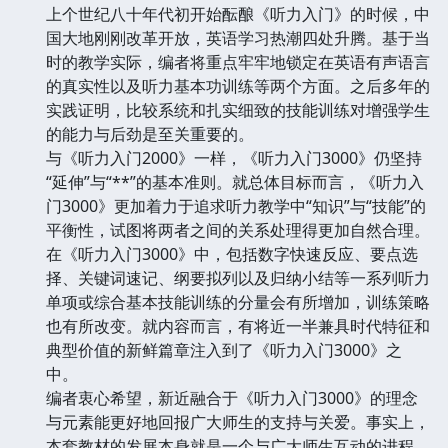
上个世纪八十年代初开始酝酿《听力入门》的时候，中
国大地刚刚改革开放，英语学习热潮四处升腾。基于当
时的教学实际，编者将重点牢牢地锁定在英语有声语言
的真实性以及听力基本功训练等两个方面。之后多年的
实践证明，比较系统和扎实细致的技能训练对增强学生
的能力与后劲是至关重要的。
与《听力入门2000》一样，《听力入门3000》仍坚持
“延伸”与“**”的基本准则。就总体目标而言，《听力入
门3000》更加着力于追求听力教学中“知识”与“技能”的
平衡性，试图将两者之间的关系处理得更加自然合理。
在《听力入门3000》中，包括数字快速反应、要点选
择、关键词速记、纲要拟列以及归纳小结等一系列听力
单项或综合基本技能训练的分量会有所增加，训练策略
也有所改变。就内容而言，有将近一半兼具时代特征和
典型价值的新鲜篇章注入到了《听力入门3000》之
中。
编者衷心希望，新近融合于《听力入门3000》的理念
与元素能更好地回报广大师生的支持与关爱。事实上，
本套教材的发展本身就是一个与广大师生互动的进程。