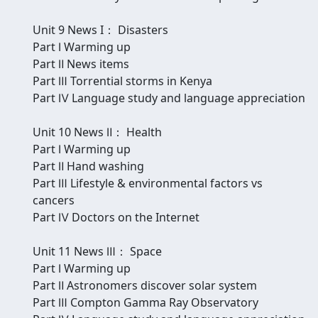
Unit 9 News I： Disasters
Part Ⅰ Warming up
Part Ⅱ News items
Part Ⅲ Torrential storms in Kenya
Part Ⅳ Language study and language appreciation
Unit 10 News Ⅱ： Health
Part Ⅰ Warming up
Part Ⅱ Hand washing
Part Ⅲ Lifestyle & environmental factors vs
cancers
Part Ⅳ Doctors on the Internet
Unit 11 News Ⅲ： Space
Part Ⅰ Warming up
Part Ⅱ Astronomers discover solar system
Part Ⅲ Compton Gamma Ray Observatory