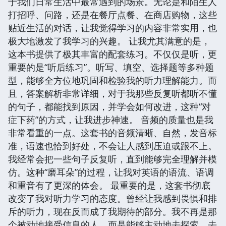
于我们日常生活中最常遇到的场景。无论是和陌生人
打招呼、问路，还是在餐厅点餐、在商店购物，这些
贴近生活的对话，让我觉得学习的内容非常实用，也
极大地激发了我学习的兴趣。 让我尤其满意的是，
这本书提供了极其丰富的配套练习。不仅仅是听，更
重要的是“听后练习”。听写、填空、选择题等多种题
型，能够全方位地巩固和检验我的听力理解能力。而
且，答案解析非常详细，对于我那些反复听都听不懂
的句子，都能找到原因，并学会如何改进，这种“对
症下药”的方式，让我进步神速。 音频的质量也是我
非常看重的一点。这套书的音频清晰、自然，发音标
准，语速也恰到好处，不会让人感到压迫或跟不上。
我经常会把一些句子反复听，直到能够完全理解并模
仿。这种“磨耳朵”的过程，让我对英语的语流、语调
和重音有了更深的体会。 最重要的是，这套书彻底
改变了我对听力学习的态度。曾经让我感到畏惧和排
斥的听力，现在反而成了我期待的部分。我不再是那
个被动地接受信息的人，而是能够主动地去探索、去