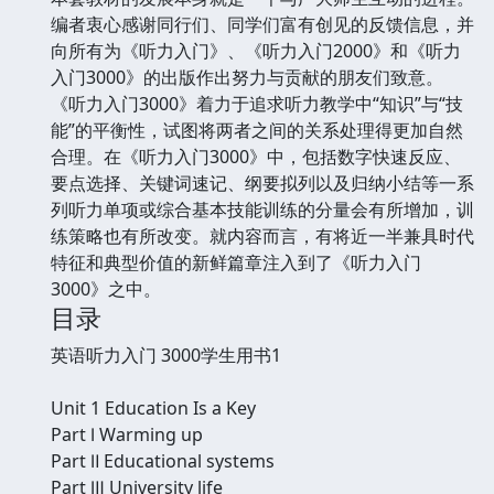
编者衷心感谢同行们、同学们富有创见的反馈信息，并
向所有为《听力入门》、《听力入门2000》和《听力
入门3000》的出版作出努力与贡献的朋友们致意。
《听力入门3000》着力于追求听力教学中“知识”与“技
能”的平衡性，试图将两者之间的关系处理得更加自然
合理。在《听力入门3000》中，包括数字快速反应、
要点选择、关键词速记、纲要拟列以及归纳小结等一系
列听力单项或综合基本技能训练的分量会有所增加，训
练策略也有所改变。就内容而言，有将近一半兼具时代
特征和典型价值的新鲜篇章注入到了《听力入门
3000》之中。
目录
英语听力入门 3000学生用书1
Unit 1 Education Is a Key
Part Ⅰ Warming up
Part Ⅱ Educational systems
Part Ⅲ University life