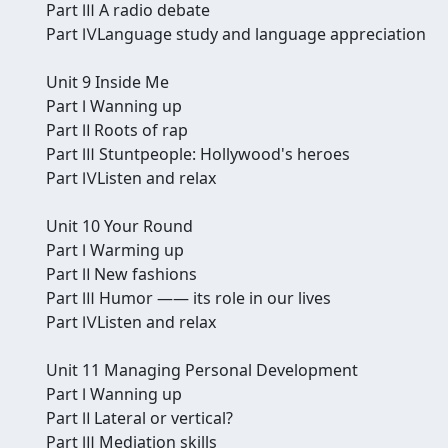
Part Ⅲ A radio debate
Part ⅣLanguage study and language appreciation
Unit 9 Inside Me
Part Ⅰ Wanning up
Part Ⅱ Roots of rap
Part Ⅲ Stuntpeople: Hollywood's heroes
Part ⅣListen and relax
Unit 10 Your Round
Part Ⅰ Warming up
Part Ⅱ New fashions
Part Ⅲ Humor —— its role in our lives
Part ⅣListen and relax
Unit 11 Managing Personal Development
Part Ⅰ Wanning up
Part Ⅱ Lateral or vertical?
Part Ⅲ Mediation skills