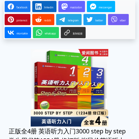
facebook
linkedin
mastodon
messenger
pinterest
reddit
telegram
twitter
viber
vkontakte
whatsapp
复制链接
正版全4册 英语听力入门3000 step by step