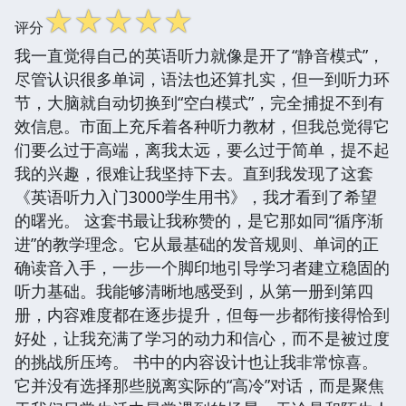
☆
☆
☆
☆
☆
评分
我一直觉得自己的英语听力就像是开了“静音模式”，
尽管认识很多单词，语法也还算扎实，但一到听力环
节，大脑就自动切换到“空白模式”，完全捕捉不到有
效信息。市面上充斥着各种听力教材，但我总觉得它
们要么过于高端，离我太远，要么过于简单，提不起
我的兴趣，很难让我坚持下去。直到我发现了这套
《英语听力入门3000学生用书》，我才看到了希望
的曙光。 这套书最让我称赞的，是它那如同“循序渐
进”的教学理念。它从最基础的发音规则、单词的正
确读音入手，一步一个脚印地引导学习者建立稳固的
听力基础。我能够清晰地感受到，从第一册到第四
册，内容难度都在逐步提升，但每一步都衔接得恰到
好处，让我充满了学习的动力和信心，而不是被过度
的挑战所压垮。 书中的内容设计也让我非常惊喜。
它并没有选择那些脱离实际的“高冷”对话，而是聚焦