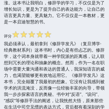
涨。这本书让我明白，修辞学的学习，不仅仅是为了
增长知识，更是为了提升自己的表达能力，让自己的
语言更具力量、更具魅力。它不仅仅是一本教材，更
是一本启迪智慧的书。
☆
☆
☆
☆
☆
评分
我必须承认，最初拿到《修辞学发凡》（复旦博学·
经典教材系列）这本书时，内心是有些忐忑的。修辞
学，这个词本身就带着一种学院派的距离感，让人联
想到冗长的理论和抽象的概念。然而，作为一名在职
场中需要大量沟通和表达的普通人，我深知语言的威
力，也渴望能够更有效地运用它。《修辞学发凡》这
本书，完全颠覆了我最初的想象。它没有让我感到被
学术的洪流淹没，反而像一位经验丰富的向导，带领
我一步步探索语言的奥秘。书中对“反语”、“设问”、
“感叹”等修辞手法的阐述，让我恍然大悟，原来那些
在生活中司空见惯的表达方式，背后都有着深刻的学