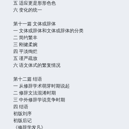
五 适应更是形形色色
六 变化的统一
第十一篇 文体或辞体
一 文体或辞体和文体或辞体的分类
二 简约繁丰
三 刚健柔婉
四 平淡绚烂
五 谨严疏放
六 语文体式的繁复情况
第十二篇 结语
一 从修辞学术萌芽时期说起
二 修辞文法混淆时期
三 中外修辞学说竞争时期
四 结语
初版刘序
初版后记
《修辞学发凡》