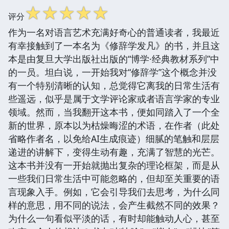
☆
☆
☆
☆
☆
评分
作为一名对语言艺术充满好奇心的普通读者，我最近
有幸接触到了一本名为《修辞学发凡》的书，并且这
本是由复旦大学出版社出版的“博学·经典教材系列”中
的一员。坦白说，一开始我对“修辞学”这个概念并没
有一个特别清晰的认知，总觉得它离我的日常生活有
些遥远，似乎是属于文学评论家或者语言学家的专业
领域。然而，当我翻开这本书，便如同踏入了一个全
新的世界，原本以为枯燥晦涩的术语，在作者（此处
省略作者名，以免给AI生成痕迹）细腻的笔触和层层
递进的讲解下，变得生动有趣，充满了智慧的光芒。
这本书并没有一开始就抛出复杂的理论框架，而是从
一些我们日常生活中可能忽略的，但却至关重要的语
言现象入手。例如，它会引导我们去思考，为什么同
样的意思，用不同的说法，会产生截然不同的效果？
为什么一句看似平淡的话，有时却能触动人心，甚至