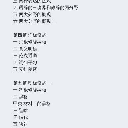
三 两种表达的法式
四 语辞的三境界和修辞的两分野
五 两大分野的概观
六 两大分野的概观二
第四篇 消极修辞
一 消极修辞纲领
二 意义明确
三 伦次通顺
四 词句平匀
五 安排稳密
第五篇 积极修辞一
一 积极修辞纲领
二 辞格
甲类 材料上的辞格
三 譬喻
四 借代
五 映衬