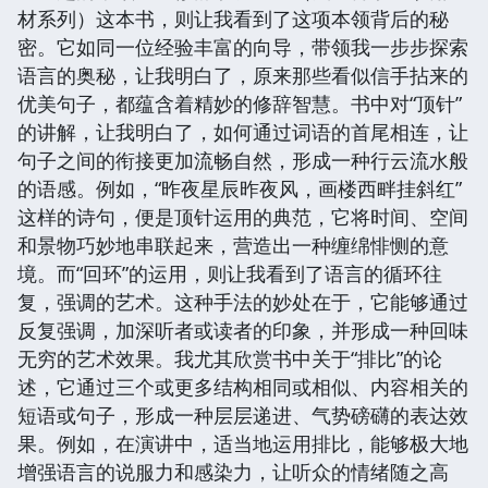
材系列）这本书，则让我看到了这项本领背后的秘
密。它如同一位经验丰富的向导，带领我一步步探索
语言的奥秘，让我明白了，原来那些看似信手拈来的
优美句子，都蕴含着精妙的修辞智慧。书中对“顶针”
的讲解，让我明白了，如何通过词语的首尾相连，让
句子之间的衔接更加流畅自然，形成一种行云流水般
的语感。例如，“昨夜星辰昨夜风，画楼西畔挂斜红”
这样的诗句，便是顶针运用的典范，它将时间、空间
和景物巧妙地串联起来，营造出一种缠绵悱恻的意
境。而“回环”的运用，则让我看到了语言的循环往
复，强调的艺术。这种手法的妙处在于，它能够通过
反复强调，加深听者或读者的印象，并形成一种回味
无穷的艺术效果。我尤其欣赏书中关于“排比”的论
述，它通过三个或更多结构相同或相似、内容相关的
短语或句子，形成一种层层递进、气势磅礴的表达效
果。例如，在演讲中，适当地运用排比，能够极大地
增强语言的说服力和感染力，让听众的情绪随之高