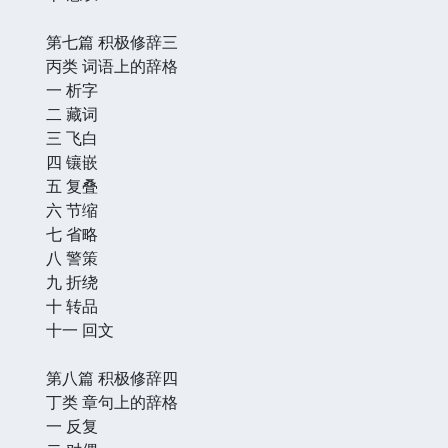
第七篇 积极修辞三
丙类 词语上的辞格
一 析字
二 藏词
三 飞白
四 镶嵌
五 复叠
六 节缩
七 省略
八 警策
九 折绕
十 转品
十一 回文
第八篇 积极修辞四
丁类 章句上的辞格
一 反复