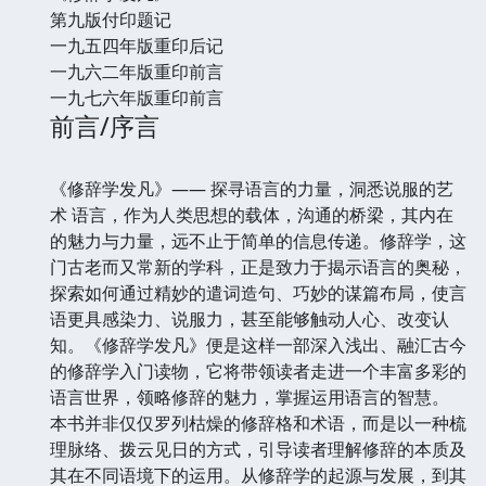
第九版付印题记
一九五四年版重印后记
一九六二年版重印前言
一九七六年版重印前言
前言/序言
《修辞学发凡》—— 探寻语言的力量，洞悉说服的艺
术 语言，作为人类思想的载体，沟通的桥梁，其内在
的魅力与力量，远不止于简单的信息传递。修辞学，这
门古老而又常新的学科，正是致力于揭示语言的奥秘，
探索如何通过精妙的遣词造句、巧妙的谋篇布局，使言
语更具感染力、说服力，甚至能够触动人心、改变认
知。《修辞学发凡》便是这样一部深入浅出、融汇古今
的修辞学入门读物，它将带领读者走进一个丰富多彩的
语言世界，领略修辞的魅力，掌握运用语言的智慧。
本书并非仅仅罗列枯燥的修辞格和术语，而是以一种梳
理脉络、拨云见日的方式，引导读者理解修辞的本质及
其在不同语境下的运用。从修辞学的起源与发展，到其