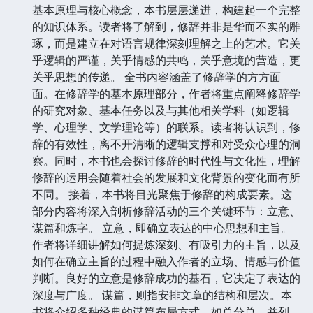
基本原理与核心概念，本书层层递进，构建起一个完整
的知识体系。读者将了解到，修辞并非是华而不实的雕
琢，而是建立在对语言规律深刻理解之上的艺术。它关
乎逻辑的严谨，关乎情感的共鸣，关乎意境的营造，更
关乎思想的传递。 全书内容涵盖了修辞学的方方面
面。在修辞学的基本原理部分，作者将重点阐释修辞学
的研究对象、基本任务以及与其他相关学科（如逻辑
学、心理学、文学理论等）的联系。读者将认识到，修
辞的有效性，离不开清晰的逻辑支撑和对受众心理的洞
察。同时，本书也会探讨修辞的时代性与文化性，理解
修辞的运用会随着社会的发展和文化背景的变化而有所
不同。 接着，本书将目光聚焦于修辞的构成要素。这
部分内容将深入剖析修辞活动的三个关键环节：立意、
谋篇和炼字。 立意，即确立表达的中心思想和主旨。
作者将详细讲解如何提炼深刻、有吸引力的主旨，以及
如何在确立主旨的过程中融入作者的立场、情感与价值
判断。良好的立意是修辞成功的基石，它决定了表达的
深度与广度。 谋篇，则指安排文章的结构和层次。本
书将介绍多种经典的谋篇布局方式，如总分总、并列