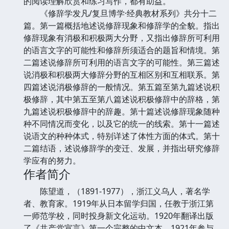
的阅读理解欣赏和练习写作，都有助益。
《修辞学发凡/复旦博学·经典教材系列》共分十二
篇。第一篇概括地述说修辞现象和修辞学的全貌。指出
修辞现象有消极和积极两大分野，又指出修辞所可利用
的语言文字的可能性和修辞所须适合的题旨和情境。第
二篇述说修辞所可利用的语言文字的可能性。第三篇述
说消极和积极两大修辞分野的互相区别和互相联系。第
四篇述说消极修辞的一般情况。第五篇至第九篇述说积
极修辞，其中第五至第八篇述说积极修辞中的辞格，第
九篇述说积极修辞中的辞趣。第十篇述说修辞现象随种
种不同情况而变化，以及它的统一的线索。第十一篇述
说语文的种种体式，特别详述了体性方面的体式。第十
二篇结语，述说修辞学的变迁、发展，并指出研究修辞
学应有的努力。
作者简介
陈望道，（1891-1977），浙江义乌人，著名学
者、教育家。1919年从日本留学归国，任教于浙江第
一师范学校，同时投身新文化运动。1920年翻译出版
了《共产党宣言》第一个完整的中文本，1921年参与