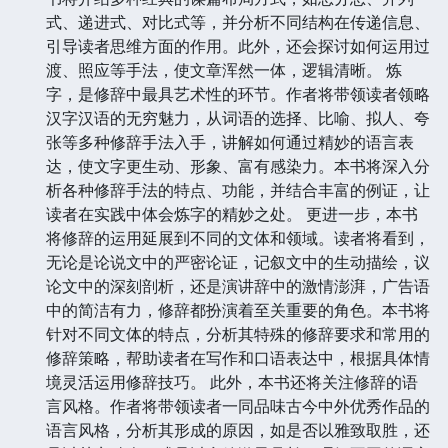
式、递进式、对比式等，并分析不同结构在传递信息、
引导读者思维方面的作用。此外，还会探讨如何运用过
渡、照应等手法，使文章浑然一体，逻辑清晰。 炼
字，是修辞中最具艺术性的环节。作者将带领读者领略
汉字汉语的无穷魅力，从词语的选择、比喻、拟人、夸
张等多种修辞手法入手，讲解如何通过精妙的语言表
达，使文字更生动、形象、富有感染力。本书将深入分
析各种修辞手法的特点、功能，并结合丰富的例证，让
读者在实践中体会炼字的精妙之处。 更进一步，本书
将修辞的运用延展到不同的文体和领域。读者将看到，
无论是论说文中的严密论证，记叙文中的生动描绘，议
论文中的深刻剖析，还是演讲辞中的激情澎湃，广告语
中的简洁有力，修辞都扮演着至关重要的角色。本书将
针对不同文体的特点，分析其特殊的修辞要求和常用的
修辞策略，帮助读者在写作和口语表达中，根据具体情
境灵活运用修辞技巧。 此外，本书还将关注修辞的语
言风格。作者将带领读者一同品味古今中外优秀作品的
语言风格，分析其形成的原因，如是否以雅致取胜，还