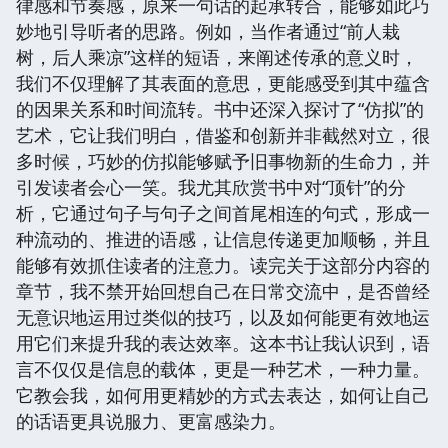
律感和节奏感，原来一句话的起承转合，能够如此巧
妙地引导听者的思路。例如，当作者通过“前人栽
树，后人乘凉”这样的短语，来阐述传承的意义时，
我们不仅理解了其表面的意思，更能感受到其中蕴含
的因果关系和时间流转。书中还深入探讨了“仿拟”的
艺术，它让我们明白，借鉴和创新并非截然对立，很
多时候，巧妙的仿拟能够赋予旧事物新的生命力，并
引发读者会心一笑。我尤其欣赏书中对“顶针”的分
析，它通过句子与句子之间首尾相连的句式，形成一
种流动的、推进的语感，让信息传递更加顺畅，并且
能够有效抓住读者的注意力。读完关于这部分内容的
章节，我不禁开始回想自己在日常交流中，是否曾经
无意识地运用过类似的技巧，以及如何能更有效地运
用它们来提升我的表达效率。这本书让我认识到，语
言不仅仅是信息的载体，更是一种艺术，一种力量。
它教会我，如何用更精妙的方式去表达，如何让自己
的话语更具说服力、更富感染力。