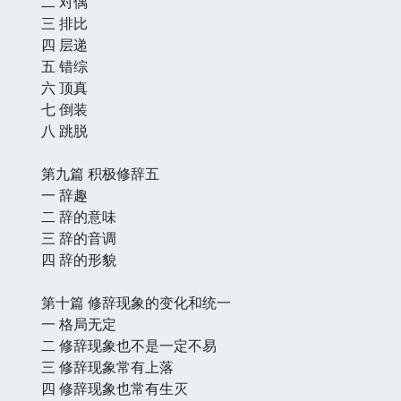
二 对偶
三 排比
四 层递
五 错综
六 顶真
七 倒装
八 跳脱
第九篇 积极修辞五
一 辞趣
二 辞的意味
三 辞的音调
四 辞的形貌
第十篇 修辞现象的变化和统一
一 格局无定
二 修辞现象也不是一定不易
三 修辞现象常有上落
四 修辞现象也常有生灭