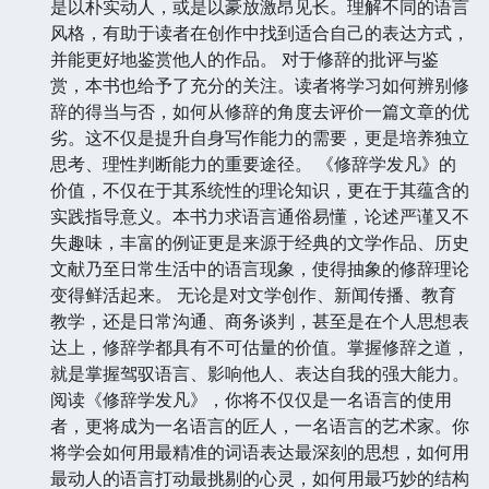
是以朴实动人，或是以豪放激昂见长。理解不同的语言
风格，有助于读者在创作中找到适合自己的表达方式，
并能更好地鉴赏他人的作品。 对于修辞的批评与鉴
赏，本书也给予了充分的关注。读者将学习如何辨别修
辞的得当与否，如何从修辞的角度去评价一篇文章的优
劣。这不仅是提升自身写作能力的需要，更是培养独立
思考、理性判断能力的重要途径。 《修辞学发凡》的
价值，不仅在于其系统性的理论知识，更在于其蕴含的
实践指导意义。本书力求语言通俗易懂，论述严谨又不
失趣味，丰富的例证更是来源于经典的文学作品、历史
文献乃至日常生活中的语言现象，使得抽象的修辞理论
变得鲜活起来。 无论是对文学创作、新闻传播、教育
教学，还是日常沟通、商务谈判，甚至是在个人思想表
达上，修辞学都具有不可估量的价值。掌握修辞之道，
就是掌握驾驭语言、影响他人、表达自我的强大能力。
阅读《修辞学发凡》，你将不仅仅是一名语言的使用
者，更将成为一名语言的匠人，一名语言的艺术家。你
将学会如何用最精准的词语表达最深刻的思想，如何用
最动人的语言打动最挑剔的心灵，如何用最巧妙的结构