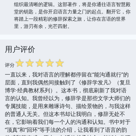
组织最清晰的逻辑。这部著作，将是你通往语言智慧殿
堂的钥匙，是你开启语言力量之门的起点。翻开它，你
将踏上一段精彩的修辞探索之旅，让你在言语的世界
里，游刃有余，光芒四射。
用户评价
☆
☆
☆
☆
☆
评分
一直以来，我对语言的理解都停留在“能沟通就行”的
层面，直到我偶然间接触到了《修辞学发凡》（复旦
博学·经典教材系列）。这本书，彻底刷新了我对语
言的认知。我曾经以为，修辞学是那些文学大师们的
专属技能，是用来雕琢诗句、描绘景物的，与我这样
的普通人无关。但这本书却让我明白，修辞无处不
在，它影响着我们每一个人的沟通和认知。书中对于
“顶真”和“回环”等手法的介绍，让我看到了语言的韵