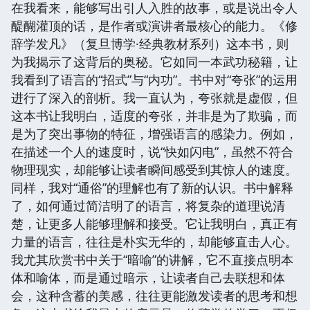
在我看来，能够写出引人入胜的故事，或是说出令人
醍醐灌顶的话，是作者或演讲者最核心的能力。《修
辞学发凡》（复旦博学·经典教材系列）这本书，则
为我揭示了这背后的奥秘。它如同一本武功秘籍，让
我看到了语言的“招式”与“内功”。书中对“夸张”的运用
进行了深入的剖析。我一直认为，夸张就是虚假，但
这本书让我明白，适度的夸张，并非是为了欺骗，而
是为了突出事物的特征，增强语言的感染力。例如，
在描述一个人的速度时，说“快如闪电”，虽然不符合
物理现实，却能够让读者瞬间感受到其惊人的速度。
同样，我对“通俗”的理解也有了新的认识。书中解释
了，如何通过简洁明了的语言，将复杂的道理说清
楚，让更多人能够理解和接受。它让我明白，真正有
力量的语言，往往是朴实无华的，却能够直击人心。
我尤其欣赏书中关于“暗喻”的讲解，它不直接点明本
体和喻体，而是通过暗示，让读者自己去联想和体
会，这种含蓄的美感，往往更能激发读者的思考和想