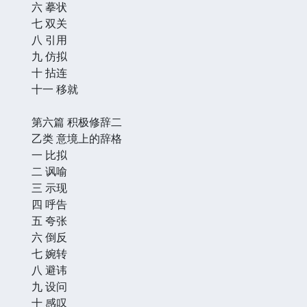
六 摹状
七 双关
八 引用
九 仿拟
十 拈连
十一 移就
第六篇 积极修辞二
乙类 意境上的辞格
一 比拟
二 讽喻
三 示现
四 呼告
五 夸张
六 倒反
七 婉转
八 避讳
九 设问
十 感叹