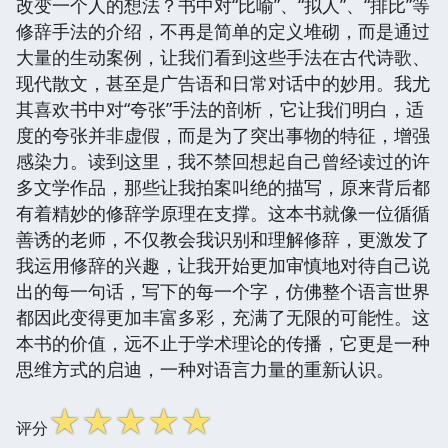
改变一个人的想法？书中对“比喻”、“拟人”、“排比”等
修辞手法的介绍，不再是简单的定义堆砌，而是通过
大量的生动案例，让我们看到这些手法在古代诗歌、
现代散文，甚至是广告语和日常对话中的妙用。我尤
其喜欢书中对“夸张”手法的剖析，它让我们明白，适
度的夸张并非虚假，而是为了突出事物的特征，增强
感染力。读到这里，我不禁回想起自己曾经读过的许
多文学作品，那些让我拍案叫绝的描写，原来背后都
有着精妙的修辞学原理在支撑。这本书就像一位循循
善诱的老师，不仅教会我识别和理解修辞，更激发了
我运用修辞的兴趣，让我开始更加审慎地对待自己说
出的每一句话，写下的每一个字，仿佛整个语言世界
都因此变得更加丰富多彩，充满了无限的可能性。这
本书的价值，远不止于学术理论的传播，它更是一种
思维方式的启迪，一种对语言力量的重新认识。
☆
☆
☆
☆
☆
评分