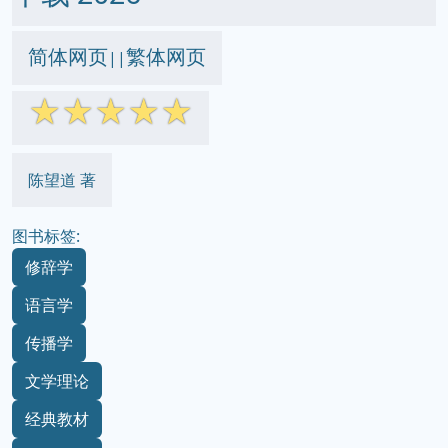
简体网页
繁体网页
||
☆
☆
☆
☆
☆
陈望道 著
图书标签:
修辞学
语言学
传播学
文学理论
经典教材