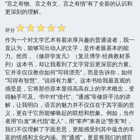
“言之有物、言之有文、言之有情”有了全新的认识和
更深刻的理解。
☆
☆
☆
☆
☆
评分
作为一个对文学艺术有着浓厚兴趣的普通读者，我一
直认为，能够写出动人的文字，是作者最基本的能
力。然而，《修辞学发凡》（复旦博学·经典教材系
列）这本书，却让我看到了文字背后更深层的力量。
它并非仅仅教你如何“写得漂亮”，而是告诉你，如何
“写得有智慧”、“说得有力量”。这本书给我最直观的
感受是，它将那些原本显得高高在上的学术概念，变
得触手可及。书中对“借代”、“通感”等修辞手法的讲
解，让我明白，语言的魅力并不仅仅在于其字面的意
义，更在于它所能够唤起的联想和想象。例如，当作
者用“白发”来代指“老人”，用“掌声”来表达“赞美”时，
我们不仅理解了字面意思，更能感受到其中蕴含的丰
富的情感和文化内涵。而“通感”，更是将我们的感官