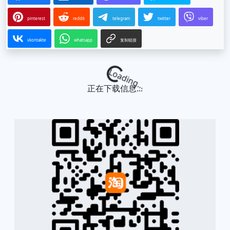
pinterest
reddit
telegram
twitter
viber
vkontakte
whatsapp
复制链接
Loading...
正在下载信息...