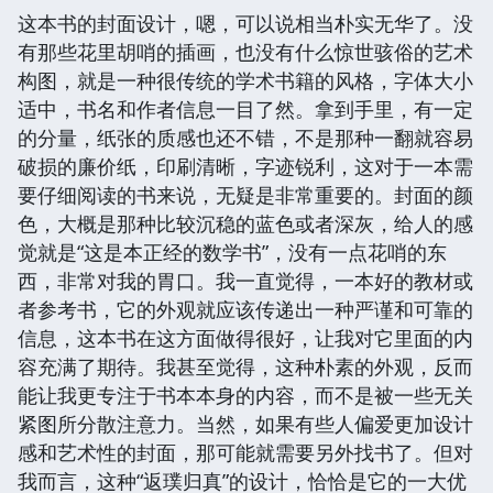
这本书的封面设计，嗯，可以说相当朴实无华了。没
有那些花里胡哨的插画，也没有什么惊世骇俗的艺术
构图，就是一种很传统的学术书籍的风格，字体大小
适中，书名和作者信息一目了然。拿到手里，有一定
的分量，纸张的质感也还不错，不是那种一翻就容易
破损的廉价纸，印刷清晰，字迹锐利，这对于一本需
要仔细阅读的书来说，无疑是非常重要的。封面的颜
色，大概是那种比较沉稳的蓝色或者深灰，给人的感
觉就是“这是本正经的数学书”，没有一点花哨的东
西，非常对我的胃口。我一直觉得，一本好的教材或
者参考书，它的外观就应该传递出一种严谨和可靠的
信息，这本书在这方面做得很好，让我对它里面的内
容充满了期待。我甚至觉得，这种朴素的外观，反而
能让我更专注于书本本身的内容，而不是被一些无关
紧图所分散注意力。当然，如果有些人偏爱更加设计
感和艺术性的封面，那可能就需要另外找书了。但对
我而言，这种“返璞归真”的设计，恰恰是它的一大优