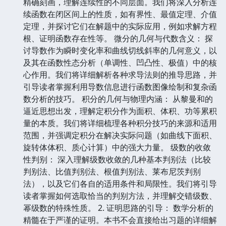
精确刻画，理解连续性的不同层面。我们将深入分析连
续函数在闭区间上的性质，如有界性、最值定理、介值
定理，并探讨它们在解题中的实际应用，例如求解方程
根、证明函数存在性等。 微分的几何与代数含义： 探
讨导数作为瞬时变化率和曲线切线斜率的几何意义，以
及其在函数性态分析（单调性、凹凸性、极值）中的核
心作用。我们将详细解析各种求导法则的推导思路，并
引导读者掌握利用导数信息进行函数图像绘制和复杂函
数分析的技巧。 积分的几何与物理内涵： 从黎曼和的
逼近思想出发，理解定积分作为面积、体积、功等累积
量的本质。我们将详细梳理各种积分技巧的来源和适用
范围，并强调定积分在解决实际问题（如曲线下面积、
旋转体体积、质心计算）中的强大力量。 级数的收敛
性判别： 深入理解级数收敛的几种基本判别法（比较
判别法、比值判别法、根值判别法、莱布尼茨判别
法），以及它们各自的适用条件和局限性。我们将引导
读者掌握如何选取恰当的判别方法，并理解交错级数、
幂级数的特殊性质。 2. 证明思路的引导： 数学分析的
精髓在于严谨的证明。本书不会直接给出习题的详细解