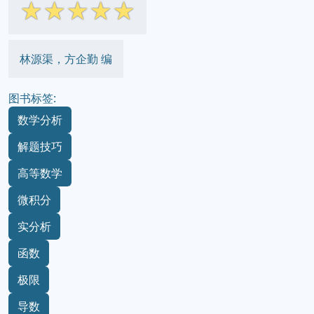
☆
☆
☆
☆
☆
林源渠，方企勤 编
图书标签:
数学分析
解题技巧
高等数学
微积分
实分析
函数
极限
导数