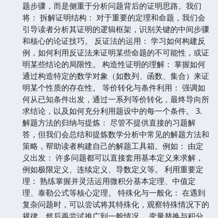
题步骤，而是侧重于分析问题背后的证明思路。我们
将： 拆解证明结构： 对于重要的定理和命题，我们会
引导读者分析其证明的逻辑框架，识别关键的中间步骤
和核心的论证技巧。 反证法的运用： 学习如何构建反
例，如何利用反证法来证明某些命题的不可能性，或证
明某些结论的局限性。 构造性证明的理解： 掌握如何
通过构造特定的数学对象（如数列、函数、集合）来证
明某个性质的存在性。 等价转化与条件利用： 强调如
何从已知条件出发，通过一系列等价转化，最终导向所
求结论，以及如何充分利用题设中的每一个条件。 3.
解题方法的归纳与提炼： 尽管不提供直接的习题解
答，但我们会总结和提炼数学分析中常见的解题方法和
策略，帮助读者构建自己的解题工具箱。例如： 由定
义出发： 许多问题都可以直接套用基本定义来求解，
例如极限定义、连续定义、导数定义等。 利用重要定
理： 熟练掌握并灵活运用微积分基本定理、中值定
理、泰勒公式等核心定理。 特殊化与一般化： 在遇到
复杂问题时，可以尝试将其特殊化，观察特殊情况下的
规律，然后再尝试推广到一般情况。 变量替换与积分