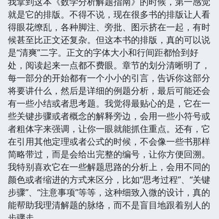
我拿到这本《数学分析解题指南》的时候，第一感觉
就是它的排版。不得不说，现在很多书的排版让人看
得眼花缭乱，各种脚注、旁批、图示挤在一起，有时
候甚至比正文还复杂。但这本书的排版，真的可以说
是“清爽”二字。正文的字体大小和行间距都恰到好
处，阅读起来一点都不费眼。章节的划分清晰明了，
每一部分的开始都有一个小小的引言，告诉你这部分
将要讲什么，然后是详细的例题分析，最后可能还会
有一些小结或者思考题。我觉得最贴心的是，它在一
些关键步骤或者概念的解释旁边，会用一些小符号或
者粗体字来强调，让你一眼就能抓住重点。还有，它
在引用其他定理或者公式的时候，不会像一些书那样
简略带过，而是会给出完整的编号，让你方便回溯。
我特别喜欢它在一些解题思路的分析上，会用不同的
颜色或者缩进的方式来区分，比如“思考过程”、“关键
步骤”、“注意事项”等等，这种细致入微的设计，真的
能帮助我理清解题的脉络，而不是盲目地跟着别人的
步骤走。