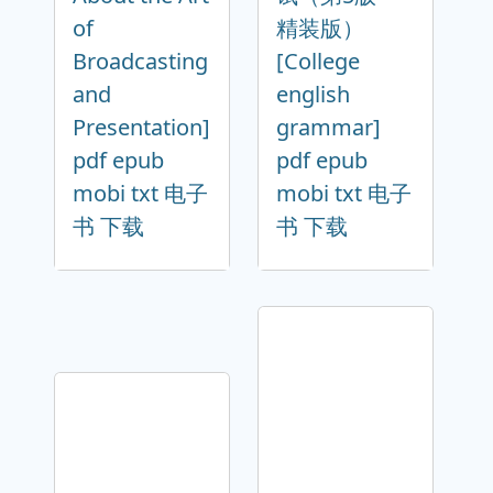
of
精装版）
Broadcasting
[College
and
english
Presentation]
grammar]
pdf epub
pdf epub
mobi txt 电子
mobi txt 电子
书 下载
书 下载