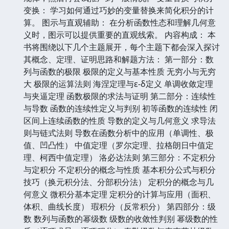
变换： 学习如何通过巧妙的变量替换来简化积分的计
算。 图示与直观辅助： 在分析函数性态和理解几何意
义时，图示可以提供重要的直观线索。 内容构成： 本
书将围绕以下几个主题展开，每个主题下都会深入探讨
其概念、定理、证明思路和解题方法： 第一部分：数
列与函数的极限 极限的定义与基本性质 无穷小与无穷
大 极限的运算法则 海涅定理与ε-δ定义 单调收敛定理
与夹逼定理 函数极限的求法与证明 第二部分：连续性
与导数 函数的连续性定义与判别 初等函数的连续性 闭
区间上连续函数的性质 导数的定义与几何意义 求导法
则与链式法则 导数在函数分析中的应用（单调性、极
值、凹凸性） 中值定理（罗尔定理、拉格朗日中值定
理、柯西中值定理） 洛必达法则 第三部分：不定积分
与定积分 不定积分的概念与性质 基本积分公式与积分
技巧（换元积分法、分部积分法） 定积分的概念与几
何意义 微积分基本定理 定积分的计算与应用（面积、
体积、曲线长度） 瑕积分（反常积分） 第四部分：级
数 数列与函数的幂级数 级数的收敛性判别 幂级数的性