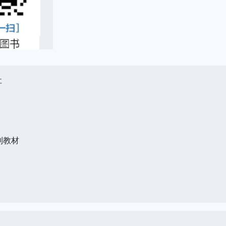
社
列教材