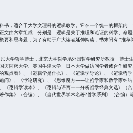
科书，适合于大学文理科的逻辑教学。它在一个统一的框架内，
正文由六章组成，分别是：逻辑是关于推理和论证的科学、命题
概要和思考题，为了有助于广大读者延伸阅读，书末附有 “推荐
国人民大学哲学博士，北京大学哲学系∕外国哲学研究所教授，博
国迈阿密大学、英国牛津大学、日本大学做访问学者或合作研究
的观点看》、《逻辑学是什么》、《逻辑学导论》、《逻辑哲学
追问》、《悖论研究》、《思维魔方——让哲学家和数学家纠结
、《逻辑学读本》、《逻辑与语言——分析哲学经典文选》（合
著作集》（合编）、《当代世界学术名著?哲学系列》（合编）