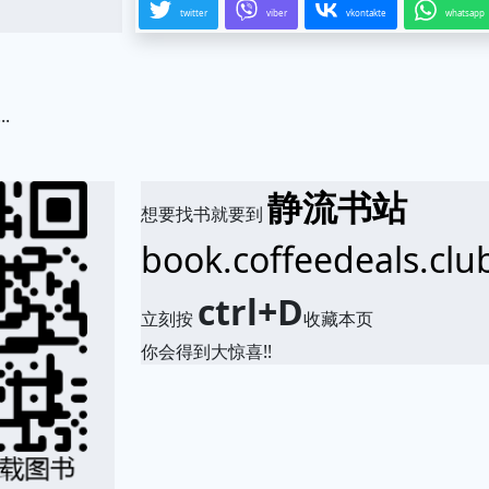
twitter
viber
vkontakte
whatsapp
.
静流书站
想要找书就要到
book.coffeedeals.clu
ctrl+D
立刻按
收藏本页
你会得到大惊喜!!