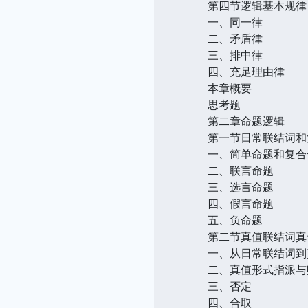
第四节逻辑基本规律
一、同一律
二、矛盾律
三、排中律
四、充足理由律
本章概要
思考题
第二章命题逻辑
第一节日常联结词和
一、简单命题和复合
二、联言命题
三、选言命题
四、假言命题
五、负命题
第二节真值联结词真
一、从日常联结词到
二、真值形式指派与
三、否定
四、合取