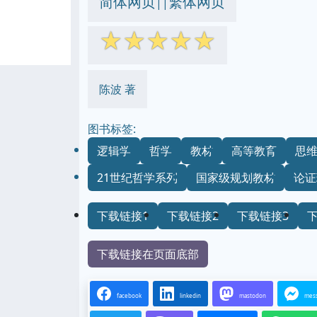
简体网页
繁体网页
||
☆
☆
☆
☆
☆
陈波 著
图书标签:
逻辑学
哲学
教材
高等教育
思
21世纪哲学系列
国家级规划教材
论证
下载链接1
下载链接2
下载链接3
下载链接在页面底部
facebook
linkedin
mastodon
mes