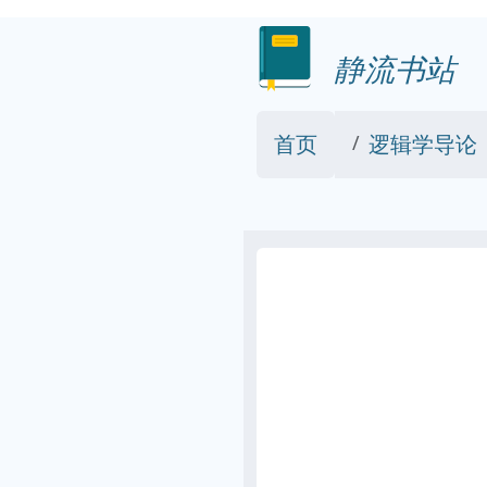
静流书站
首页
逻辑学导论