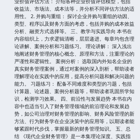
业价值评估方法： 介绍各种企业价值评估模型，包括
收益法、市场法、成本法等，并分析不同评估方法的适
用性。 2. 并购与重组： 探讨企业并购与重组的动因、
类型、程序以及财务方面的考虑，包括并购的成本效益
分析、融资方式选择等。 三、教学与实践导向 本书在
内容组织上，力求逻辑清晰，层层递进。每章均包含理
论讲解、案例分析和习题练习。 理论讲解： 深入浅出
地阐述财务管理的核心概念、原理和方法，注重理论的
严谨性和逻辑性。 案例分析： 选取国内外知名企业的
真实财务管理案例，通过对案例的深入剖析，帮助读者
理解理论在实践中的应用，提高分析问题和解决问题的
能力。 习题练习： 配备不同难度和类型的习题，包括
计算题、论述题、案例分析题等，帮助读者巩固所学知
识，检测学习效果。 四、前沿性与发展趋势 本书在内
容中也适当引入了财务管理领域的前沿理论和发展趋
势，如公司治理对财务管理的影响、财务风险管理的新
方法、行为财务学在企业决策中的应用等，以期读者能
够紧跟时代步伐，掌握最新的财务管理知识。 五、总
结 《现代企业财务管理》是一本集理论深度、实践指