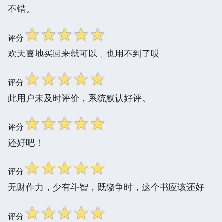
不错。
☆
☆
☆
☆
☆
评分
欢天喜地买回来就可以，也用不到了哎
☆
☆
☆
☆
☆
评分
此用户未及时评价，系统默认好评。
☆
☆
☆
☆
☆
评分
还好吧！
☆
☆
☆
☆
☆
评分
无财作力，少有斗智，既饶争时，这个书应该还好
☆
☆
☆
☆
☆
评分