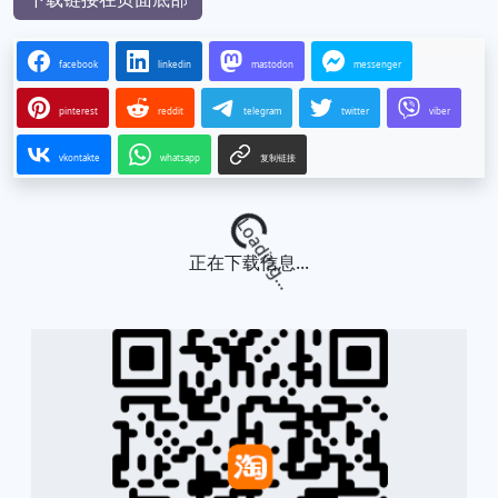
facebook
linkedin
mastodon
messenger
pinterest
reddit
telegram
twitter
viber
vkontakte
whatsapp
复制链接
Loading...
正在下载信息...