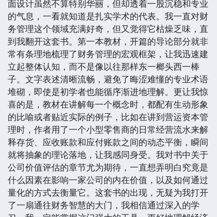
面设计虽然不算特别华丽，但却透着一股沉稳和专业
的气息，一看就知道是扎实学术的代表。我一直对财
务管理这个领域充满好奇，但又觉得它枯燥乏味，直
到我翻开这套书。第一本教材，开篇的导论部分就非
常有条理地梳理了财务管理的宏观框架，让我迅速建
立起整体认知，而不是像以往那样东一榔头西一棒
子。文字表述清晰流畅，避免了晦涩难懂的专业术语
堆砌，即使是初学者也能循序渐进地理解。更让我惊
喜的是，教材在讲解每一个概念时，都配有生动形象
的比喻或者贴近实际的例子，比如在讲到营运资本管
理时，作者用了一个小型零售商的日常经营流水来解
释存货、应收账款和应付账款之间的动态平衡，瞬间
就将抽象的理论落地，让我感同身受。我对书中关于
公司价值评估的章节尤为期待，一直想弄明白究竟是
什么因素在影响一家公司的内在价值，以及如何通过
量化的方式去衡量它。这套书的出现，无疑为我打开
了一扇通往财务智慧的大门，我相信通过深入的学