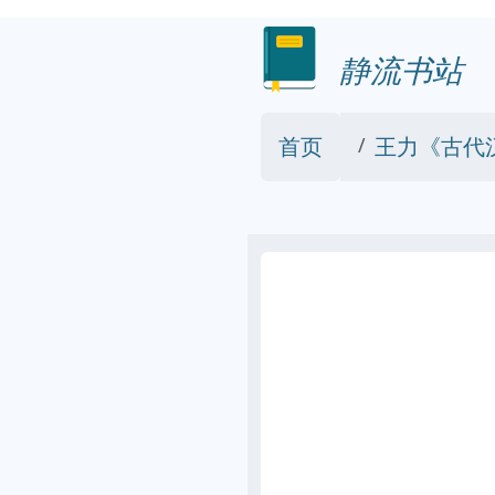
静流书站
首页
王力《古代