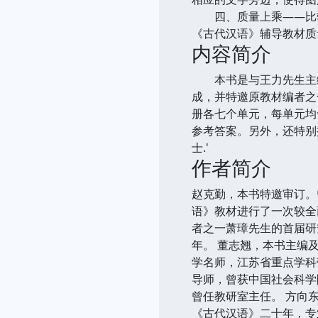
四、质量上乘——比较
《古代汉语》辅导教材质
内容简介
本书是与王力先生主编
成，并特邀原教材编者之
册各七个单元，每单元均
参考答案。另外，还特别
士.'
作者简介
赵克勤，本书特邀审订。
语》教材进行了一次较全
者之一萧璋先生的首届研
年。 董志翘，本书主编
学名师，江苏省重点学科
导师，曾获中国社会科学
曾任教研室主任。 方向
《古代汉语》二十年，专