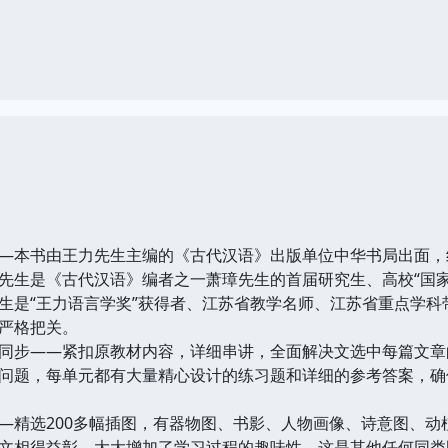
本书由王力先生主编的《古代汉语》出版单位中华书局出面，
先生是《古代汉语》编者之一萧璋先生的首届研究生、高校“国
生是“王力语言学奖”获得者、江苏省教学名师、江苏省重点学
严格把关。
步——紧扣原教材内容，详细串讲，全面解决文选中每篇文章
问题，每单元都有大量精心设计的练习题和详细的参考答案，确
精选200多幅插图，有器物图、书影、人物画像、诗意图、动
文相得益彰，大大增加了学习过程的趣味性。这是其他任何同类