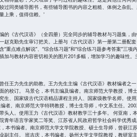
过同类辅导图书，有些辅导图书的内容之粗糙、体例之杂乱、
量上乘，值得信赖。'
的《古代汉语》（全四册）完全同步的辅导教材与习题集，由
一赵克勤先生审订把关。上册与《古代汉语》第一册第二册配套
含“重点难点解说”、“综合练习题”和“综合练习题参考答案”三
插加与教材内容密切相关的图片201多幅，增加学习的趣味性。
曾任王力先生的助教。王力先生主编《古代汉语》教材编者之一，
面的校订。 马景仑，本书主编及编者。南京师范大学教授，博
究生、国家级古代汉语精品课程主持人、国家级教学名师。使用
及编者。南京师范大学特聘教授，博士生导师，中文系主任。200
带头人。使用王力《古代汉语》教材教学三十多年。 何亚南，
院青年语言学家奖二等奖、江苏省人民政府哲学社会科学优秀成
东，本书编者。南京师范大学文学院教授、硕士生导师，曾获江
业副主任。 班吉庆，本书编者。扬州大学文学院教授，教研室