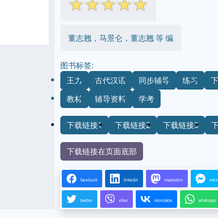
☆
☆
☆
☆
☆
董志翘，马景仑，董志翘 等 编
图书标签:
王力
古代汉语
同步辅导
练习
教材
辅导资料
学考
下载链接1
下载链接2
下载链接3
下载链接在页面底部
facebook
linkedin
mastodon
mes
twitter
viber
vkontakte
whatsapp