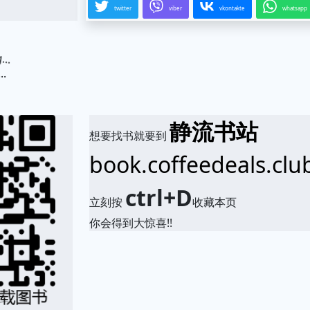
twitter
viber
vkontakte
whatsapp
.
静流书站
想要找书就要到
book.coffeedeals.clu
ctrl+D
立刻按
收藏本页
你会得到大惊喜!!