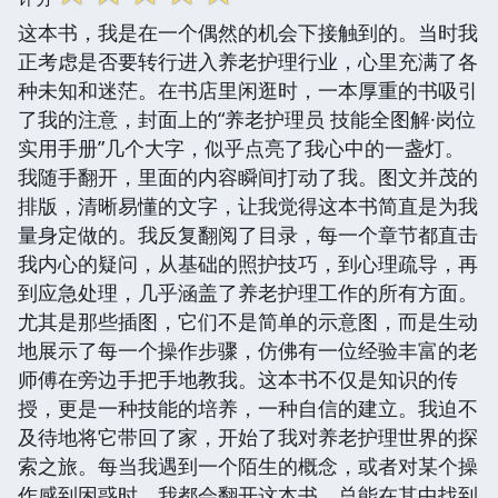
这本书，我是在一个偶然的机会下接触到的。当时我
正考虑是否要转行进入养老护理行业，心里充满了各
种未知和迷茫。在书店里闲逛时，一本厚重的书吸引
了我的注意，封面上的“养老护理员 技能全图解·岗位
实用手册”几个大字，似乎点亮了我心中的一盏灯。
我随手翻开，里面的内容瞬间打动了我。图文并茂的
排版，清晰易懂的文字，让我觉得这本书简直是为我
量身定做的。我反复翻阅了目录，每一个章节都直击
我内心的疑问，从基础的照护技巧，到心理疏导，再
到应急处理，几乎涵盖了养老护理工作的所有方面。
尤其是那些插图，它们不是简单的示意图，而是生动
地展示了每一个操作步骤，仿佛有一位经验丰富的老
师傅在旁边手把手地教我。这本书不仅是知识的传
授，更是一种技能的培养，一种自信的建立。我迫不
及待地将它带回了家，开始了我对养老护理世界的探
索之旅。每当我遇到一个陌生的概念，或者对某个操
作感到困惑时，我都会翻开这本书，总能在其中找到