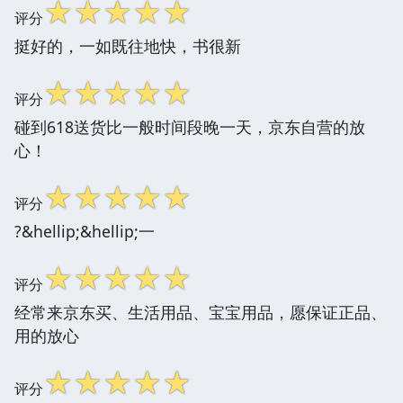
☆
☆
☆
☆
☆
评分
挺好的，一如既往地快，书很新
☆
☆
☆
☆
☆
评分
碰到618送货比一般时间段晚一天，京东自营的放
心！
☆
☆
☆
☆
☆
评分
?&hellip;&hellip;一
☆
☆
☆
☆
☆
评分
经常来京东买、生活用品、宝宝用品，愿保证正品、
用的放心
☆
☆
☆
☆
☆
评分