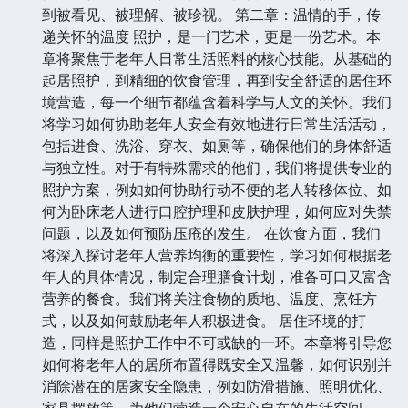
到被看见、被理解、被珍视。 第二章：温情的手，传
递关怀的温度 照护，是一门艺术，更是一份艺术。本
章将聚焦于老年人日常生活照料的核心技能。从基础的
起居照护，到精细的饮食管理，再到安全舒适的居住环
境营造，每一个细节都蕴含着科学与人文的关怀。我们
将学习如何协助老年人安全有效地进行日常生活活动，
包括进食、洗浴、穿衣、如厕等，确保他们的身体舒适
与独立性。对于有特殊需求的他们，我们将提供专业的
照护方案，例如如何协助行动不便的老人转移体位、如
何为卧床老人进行口腔护理和皮肤护理，如何应对失禁
问题，以及如何预防压疮的发生。 在饮食方面，我们
将深入探讨老年人营养均衡的重要性，学习如何根据老
年人的具体情况，制定合理膳食计划，准备可口又富含
营养的餐食。我们将关注食物的质地、温度、烹饪方
式，以及如何鼓励老年人积极进食。 居住环境的打
造，同样是照护工作中不可或缺的一环。本章将引导您
如何将老年人的居所布置得既安全又温馨，如何识别并
消除潜在的居家安全隐患，例如防滑措施、照明优化、
家具摆放等，为他们营造一个安心自在的生活空间。