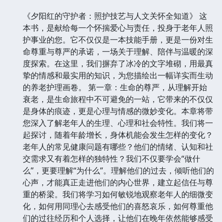
《夕阳红的守护者：照护技艺与人文关怀全知道》 这
本书，是献给每一个怀揣爱心与责任，投身于老年人照
护事业的您。它不仅仅是一本技能手册，更是一份对生
命尊重与尊严的承诺，一场关于理解、陪伴与温暖的深
度探索。在这里，我们摒弃了冰冷的文字堆砌，用最真
挚的情感和最实用的知识，为您描绘出一幅详实而生动
的养老护理画卷。 第一章：生命的尊严，从理解开始
衰老，是生命旅程中不可避免的一站，它带来的不仅仅
是身体的痕迹，更是心理与情感的微妙变化。本章将带
您深入了解老年人的生理、心理和社会特性。我们将一
起探讨，随着年龄增长，身体机能会发生怎样的变化？
老年人的常见健康问题有哪些？他们的情绪、认知和社
交需求又有着怎样的独特性？我们不仅要学会“做什
么”，更要理解“为什么”。理解他们的过去，倾听他们的
心声，才能真正走进他们的内心世界，建立起信任与尊
重的桥梁。我们将学习如何敏锐地观察老年人的细微变
化，如何用同理心去感受他们的喜怒哀乐，如何尊重他
们的过往经历和个人选择，让他们在晚年依然能够感受