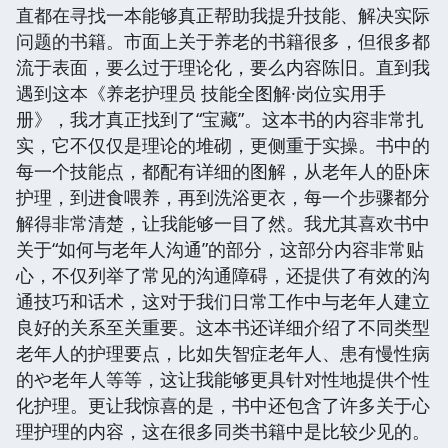
直都在寻找一本能够真正帮助我提升技能、解决实际
问题的书籍。市面上关于养老的书籍很多，但很多都
流于表面，要么过于理论化，要么内容陈旧。直到我
遇到这本《养老护理员 技能全图解·岗位实用手
册》，我才真正找到了“宝藏”。这本书的内容非常扎
实，它不仅仅是理论的堆砌，更侧重于实操。书中的
每一个技能点，都配有详细的图解，从老年人的卧床
护理，到进食喂养，再到洗浴更衣，每一个步骤都分
解得非常清楚，让我能够一目了然。我尤其喜欢书中
关于“如何与老年人沟通”的部分，这部分内容非常贴
心，不仅列举了常见的沟通障碍，还提供了有效的沟
通技巧和话术，这对于我们日常工作中与老年人建立
良好的关系至关重要。这本书还详细介绍了不同类型
老年人的护理要点，比如失智症老年人、患有慢性病
的や老年人等等，这让我能够更具针对性地提供个性
化护理。更让我惊喜的是，书中还包含了许多关于心
理护理的内容，这在很多同类书籍中是比较少见的。