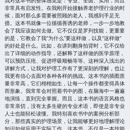
我对这本书的整体感觉是：专业、全面、实用，而且
非常具有启发性。在我刚开始接触养老护理行业的时
候，面对那么多需要被照顾的老人，我感到手足无
措。这本书就像一位循循善诱的老师，一步一步地教
会了我应该如何去做。它不仅仅是罗列技能，更重要
的是，它教会了我“为什么”要这样做，以及“这样做”
的好处是什么。比如，在讲到翻身拍背时，它不仅给
出了详细的动作指导，还解释了这样做的医学原理，
可以预防压疮、促进呼吸顺畅等等。这种深入浅出的
讲解方式，让我对护理工作有了更深刻的理解，也让
我更有信心去面对各种各样的挑战。这本书的插图质
量非常高，它们栩栩如生，让每一个操作都变得具体
而形象。我常常会对照着书中的图，在脑海中一遍遍
地演练，直到完全掌握。而且，这本书的语言风格也
非常亲切，没有太多生硬的专业术语，即使是非专业
人士也能轻松读懂。我特别喜欢书中的案例分析部
分，那些真实的护理场景，让我能够更好地理解理论
知识如何应用于实际工作。这本书，不仅是一本技能