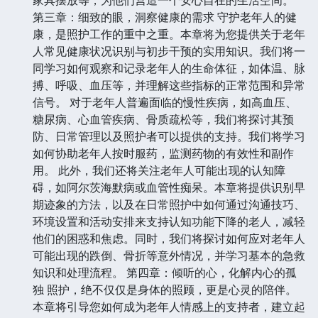
第三章：细致的眼，洞察健康的需求 守护老年人的健
康，是照护工作的重中之重。本章将为您提供关于老年
人常见健康状况识别与初步干预的实用知识。我们将一
同学习如何观察和记录老年人的生命体征，如体温、脉
搏、呼吸、血压等，并理解这些指标的正常范围和异常
信号。 对于老年人普遍面临的慢性疾病，如高血压、
糖尿病、心血管疾病、骨质疏松等，我们将探讨其预
防、日常管理以及照护者可以提供的支持。我们将学习
如何协助老年人按时服药，监测药物的有效性和副作
用。 此外，我们还将关注老年人可能出现的认知障
碍，如阿尔茨海默病或血管性痴呆。本章将提供识别早
期迹象的方法，以及在日常照护中如何通过沟通技巧、
环境设置和活动安排来支持认知功能下降的老人，减轻
他们的困惑和焦虑。同时，我们将探讨如何应对老年人
可能出现的跌倒、骨折等意外情况，并学习基本的急救
知识和处理流程。 第四章：倾听的心，化解内心的孤
独 照护，绝不仅仅是身体的照顾，更是心灵的陪伴。
本章将引导您如何成为老年人情感上的支持者，建立起