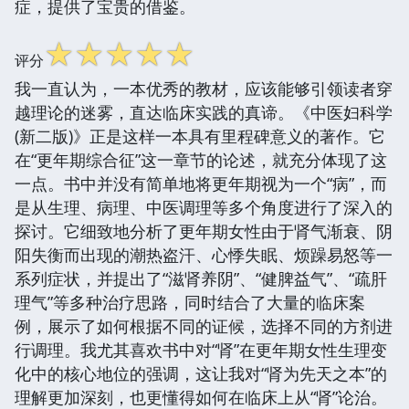
症，提供了宝贵的借鉴。
☆
☆
☆
☆
☆
评分
我一直认为，一本优秀的教材，应该能够引领读者穿
越理论的迷雾，直达临床实践的真谛。《中医妇科学
(新二版)》正是这样一本具有里程碑意义的著作。它
在“更年期综合征”这一章节的论述，就充分体现了这
一点。书中并没有简单地将更年期视为一个“病”，而
是从生理、病理、中医调理等多个角度进行了深入的
探讨。它细致地分析了更年期女性由于肾气渐衰、阴
阳失衡而出现的潮热盗汗、心悸失眠、烦躁易怒等一
系列症状，并提出了“滋肾养阴”、“健脾益气”、“疏肝
理气”等多种治疗思路，同时结合了大量的临床案
例，展示了如何根据不同的证候，选择不同的方剂进
行调理。我尤其喜欢书中对“肾”在更年期女性生理变
化中的核心地位的强调，这让我对“肾为先天之本”的
理解更加深刻，也更懂得如何在临床上从“肾”论治。