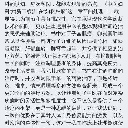
科的认知。每次翻阅，都能发现新的亮点。《中医妇
科学(新二版)》在“妇科肿瘤”这一章节的处理上，就
显得尤为前沿和具有挑战性。它在承认现代医学诊断
技术的同时，更加注重运用中医的整体观和辨证论治
的思想来辅助治疗。书中对于子宫肌瘤、卵巢囊肿等
常见良性肿瘤，都进行了详细的病因病机分析，如痰
湿凝聚、肝郁血瘀、脾肾亏虚等，并提供了相应的治
疗方药。它强调“扶正祛邪”的治疗原则，在抑制肿瘤
生长的同时，注重调理患者的身体，提高其免疫力，
改善生活质量。我尤其欣赏的是，书中在讲解肿瘤的
治疗时，并没有局限于单一的药物治疗，而是将针
灸、推拿、情志调理等多种方法整合起来，形成一个
更加全面的治疗方案。这让我看到了中医在面对复杂
疾病时的灵活性和多维度性。它不仅仅是提供了一个
治疗的框架，更是一种思维的启迪，它让我认识到，
中医的优势在于其对人体自身修复能力的激发，以及
对疾病的整体性干预，这对于我在临床上处理疑难杂