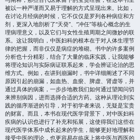
被以一种严谨而又易于理解的方式呈现出来。比如，
在讨论月经病的时候，它不仅仅是罗列各种病症和方
剂，更深入地剖析了“天癸”、“冲任”等核心概念的生
理病理意义，以及它们与女性生殖周期之间微妙的联
系。这让我明白，中医妇科的根本在于对人体生理节
律的把握，而非仅仅是病症的堆砌。书中的许多案例
分析也十分精彩，结合了大量的临床实践，让我能够
将理论知识与实际病证联系起来，学会辨证论治的思
维方式。例如，在讲到崩漏时，书中详细阐述了不同
原因引起的崩漏，如血热、血瘀、脾虚、肾虚等，并
通过具体的病案，一步步地教我们如何通过望闻问切
来辨别病因，进而选择合适的方药。这种从理论到实
践的循序渐进的引导，对于初学者来说，无疑是宝贵
的财富。而且，本书在现代医学背景下，对中医妇科
疾病的认识也进行了补充和拓展，这使得我们这些在
现代医学体系中成长起来的学生，能够更好地理解和
接受中医的理论，也更容易在临床上将中医与西医的