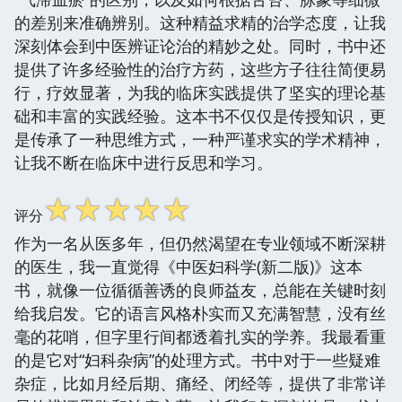
的差别来准确辨别。这种精益求精的治学态度，让我
深刻体会到中医辨证论治的精妙之处。同时，书中还
提供了许多经验性的治疗方药，这些方子往往简便易
行，疗效显著，为我的临床实践提供了坚实的理论基
础和丰富的实践经验。这本书不仅仅是传授知识，更
是传承了一种思维方式，一种严谨求实的学术精神，
让我不断在临床中进行反思和学习。
☆
☆
☆
☆
☆
评分
作为一名从医多年，但仍然渴望在专业领域不断深耕
的医生，我一直觉得《中医妇科学(新二版)》这本
书，就像一位循循善诱的良师益友，总能在关键时刻
给我启发。它的语言风格朴实而又充满智慧，没有丝
毫的花哨，但字里行间都透着扎实的学养。我最看重
的是它对“妇科杂病”的处理方式。书中对于一些疑难
杂症，比如月经后期、痛经、闭经等，提供了非常详