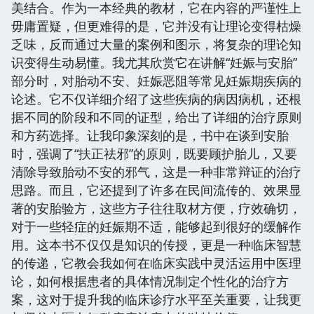
美结合。作为一本经典的教材，它在内容的严谨性上
毋庸置疑，但更难得的是，它并没有让理论变得枯燥
乏味，反而通过大量的案例和图示，将复杂的理论知
识变得生动易懂。我尤其欣赏它在讲解“妊娠与安胎”
部分时，对胎动不安、妊娠恶阻等常见妊娠期疾病的
论述。它不仅详细介绍了这些疾病的病因病机，还根
据不同的阶段和不同的证型，给出了详细的治疗原则
和方药选择。让我印象深刻的是，书中在谈到安胎
时，强调了“扶正祛邪”的原则，既要顾护胎儿，又要
清除导致胎动不安的邪气，这是一种非常辩证的治疗
思路。而且，它还提到了许多在民间流传的、效果显
著的安胎验方，这些方子往往取材方便，疗效确切，
对于一些轻症的妊娠期不适，能够起到很好的缓解作
用。这本书不仅仅是知识的传授，更是一种临床智慧
的传递，它教会我如何在临床实践中灵活运用中医理
论，如何根据患者的具体情况制定个性化的治疗方
案，这对于提升我的临床诊疗水平至关重要，让我更