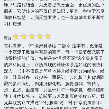
诊疗思路相结合，为患者提供更全面、更优质的医疗
服务。它所传达的不仅仅是知识，更是一种治学态度
和临床智慧，让我受益匪浅，也一直激励着我不断学
习和进步。
☆
☆
☆
☆
☆
评分
在我看来，《中医妇科学(新二版)》这本书，更像是
一个沉淀了数百年智慧的宝库，每一个章节都充满了
值得挖掘的价值。特别是在“月经不调”这个极其常见
的妇科问题上，它所展现的辨证体系是如此的细致和
深入。书中不仅仅是简单地将月经不调分为经早、经
晚、经量过多、过少等，而是进一步剖析了其背后隐
藏的多种病机，例如肝郁化热、脾胃虚弱、肾精亏
虚、血虚、血瘀等，并且针对每一种病机，都详细阐
述了其症状特点、诊断要点以及相应的治疗方药。我
尤其欣赏它在描述“经行腹痛”时，对于“寒凝血瘀”和
“气滞血瘀”的区别，以及如何根据舌苔、脉象等细微