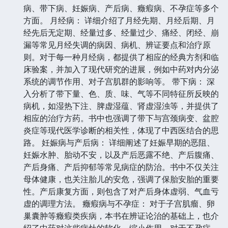
病、带下病、妊娠病、产后病、癥瘕病、不孕症等多个
方面。 月经病： 详细介绍了月经先期、月经后期、月
经先后无定期、经量过多、经量过少、痛经、闭经、崩
漏等常见月经失调的病因、病机、辨证要点和治疗原
则。对于每一种月经病，都提供了相应的经典方剂和临
床验案，并加入了现代研究的进展，例如中药对内分泌
系统的调节作用、对子宫肌群的影响等。 带下病： 深
入分析了带下量、色、质、味、气等不同特征所反映的
病机，如湿热下注、脾虚湿蕴、肾虚湿浊等，并提供了
相应的治疗方药。书中也强调了带下与宫颈病变、盆腔
炎症等现代医学诊断的相关性，体现了中西医结合的思
路。 妊娠病与产后病： 详细阐述了妊娠早期的恶阻、
妊娠水肿、胎动不安，以及产后恶露不绝、产后腹痛、
产后身痛、产后抑郁等常见病症的防治。书中不仅关注
母体健康，也关注胎儿的安危，强调了保胎安胎的重要
性。产后康复方面，则包含了对产后身体虚弱、气血亏
虚的调理方法。 癥瘕病与不孕症： 对于子宫肌瘤、卵
巢囊肿等癥瘕类疾病，本书在辨证论治的基础上，也介
绍了中药对这些病灶的软化、缩小作用。对于不孕症，