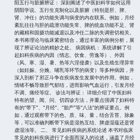
阳五行与脏腑辨证： 深刻阐述了中医妇科学如何运用
阴阳学说、五行生克制化以及脏腑（特别是肝、脾、
肾、冲任）的功能失调与病变的内在联系。例如，月经
紊乱往往与肝的疏泄功能失常、脾的统血功能不足、肾
的藏精和固摄功能减退以及冲任二脉的失调密切相关。
本书将理论与临床紧密结合，通过丰富的病例分析，展
现了辨证论治的精妙之处。 病因病机： 系统讲解了引
起妇科疾病的内因（情志、饮食、劳逸等）、外因
（风、寒、湿、暑、热等六淫侵袭）以及生殖生理异常
（如妊娠、分娩、哺乳等环节的病变）等多种病因，并
深入剖析了邪正斗争在疾病发生发展中的作用。例如，
情绪不畅导致肝气郁结，进而影响气血运行，引发月经
不调、痛经等症。 诊法与辨证： 详细介绍了中医妇科
特有的望、闻、问、切四诊方法，并重点强调了妇科特
有的“带下”、“月经”、“胎产”等“八法”的辨证要点。例
如，通过观察带下的色、质、味、量，结合舌苔、脉象
等，可以准确判断带下病是湿热互结、脾虚湿蕴还是肾
虚湿浊等。 二、 常见妇科疾病的系统论述 本书对临床
常见的妇科疾病进行了全面而深入的论述，涵盖了月经