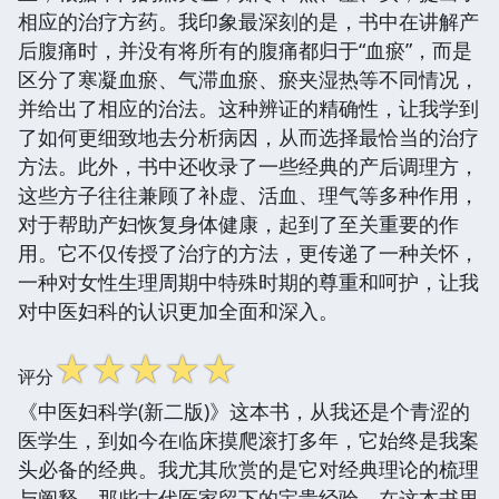
相应的治疗方药。我印象最深刻的是，书中在讲解产
后腹痛时，并没有将所有的腹痛都归于“血瘀”，而是
区分了寒凝血瘀、气滞血瘀、瘀夹湿热等不同情况，
并给出了相应的治法。这种辨证的精确性，让我学到
了如何更细致地去分析病因，从而选择最恰当的治疗
方法。此外，书中还收录了一些经典的产后调理方，
这些方子往往兼顾了补虚、活血、理气等多种作用，
对于帮助产妇恢复身体健康，起到了至关重要的作
用。它不仅传授了治疗的方法，更传递了一种关怀，
一种对女性生理周期中特殊时期的尊重和呵护，让我
对中医妇科的认识更加全面和深入。
☆
☆
☆
☆
☆
评分
《中医妇科学(新二版)》这本书，从我还是个青涩的
医学生，到如今在临床摸爬滚打多年，它始终是我案
头必备的经典。我尤其欣赏的是它对经典理论的梳理
与阐释，那些古代医家留下的宝贵经验，在这本书里