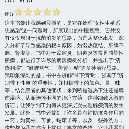
☆
☆
☆
☆
☆
评分
这本书最让我感到震撼的，是它在处理“女性生殖系
统感染”这一问题时，所展现出的中医智慧。它并没
有仅仅局限于抗菌消炎的思路，而是从整体出发，深
入分析了导致感染的根本原因，如湿热蕴结、肝脾不
调、肾虚等。书中对于盆腔炎、阴道炎等常见感染性
疾病，都进行了详尽的病因病机分析，并提出了“清
热利湿”、“健脾益气”、“补肾固精”等多种治疗思路。
我印象深刻的是，书中在讲解“带下病”时，强调了“辨
别带下性质”的重要性，并根据带下的颜色、量、味
等，结合患者的其他症状，来判断是湿热下注还是脾
虚湿盛，从而选择不同的治疗方药。这种细致入微的
辨证，让我学到了如何从更深层次去理解疾病的发生
发展。此外，书中还提到了许多具有辅助抗炎作用的
中药，如黄柏、苦参、蛇床子等，以及一些外洗方，
这些都为我在临床上提供了丰富的选择。它让我看到