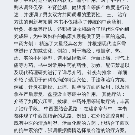
则从调经促孕、补肾益精、健脾养血等多个角度进行论
述，并强调了男女双方共同调理的重要性。 三、 治疗
方法的创新与拓展 本书不仅继承了传统的中药汤剂、
针灸、推拿等疗法，还积极吸收和融合了现代医学的研
究成果，为中医妇科的临床实践提供了更丰富的选择。
中药方剂： 精选了大量经典名方，并根据现代临床需
求进行了加减变化，例如，对于痛经，根据寒、热、
虚、实的不同类型，选用温经散寒、活血止痛、理气止
痛等方药。书中对常用中药的药性、功效、配伍禁忌以
及现代药理研究进行了详尽介绍。 针灸与推拿： 详细
介绍了适用于妇科疾病的特定穴位、手法和治疗方案。
例如，针灸在调经、止痛、助孕等方面的应用，以及推
拿在产后康复、盆腔淤血等症中的作用。 其他疗法：
介绍了如耳穴压豆、拔罐、中药外用等辅助疗法，丰富
了治疗手段。 中西医结合思路： 在诸多章节中，本书
都体现了中西医结合的思路。例如，在介绍盆腔炎时，
既有中医的清热利湿、活血化瘀的方药，也结合了西医
的抗生素治疗，强调根据病情选择最合适的治疗方案。