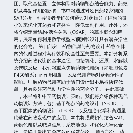
团、取代基位置、立体构型对药物靶点结合能力、药效
以及毒副作用的影响。书中将通过对经典药物家族的
SAR分析，引导读者理解如何通过对药物分子结构的微
小改
来优化其药效和选择性，降低毒副作用。此外，还
将介绍定量结构-活性关系（QSAR）的基本概念和应
用，展示如何利用数学模型来预测和设计具有潜在活性
的化合物。 第四部分：药物代谢与药物设计 药物在体
内的代谢过程对其疗效和安全性至关重要。本部分将系
统介绍药物代谢的基本途径，包括氧化、还原、水解以
及偶联反应。我们将重点讲解药物代谢酶（如细胞色素
P450酶系）的作用机制，以及代谢产物对药物活性的
影响。理解药物代谢有助于我们设计出不易被快速代
谢、具有良好药代动力学性质的药物分子。 在此基础
上，本书将引申至药物设计策略。我们将介绍多种现代
药物设计方法，包括基于靶点的药物设计（SBDD）、
基于配体的药物设计（LBDD）以及组合化学和高通量
筛选在药物发现中的应用。本书将强调如何结合SAR、
药物代谢以及靶点信息，系统地设计和优化先导化合
物，最终开发出安全有效的候选药物。 第五部分：药