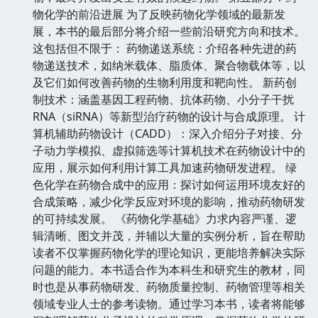
物化学的前沿进展 为了反映药物化学领域的最新发
展，本书的最后部分将介绍一些前沿研究方向和技术。
这包括但不限于： 药物递送系统：介绍各种先进的药
物递送技术，如纳米载体、脂质体、聚合物载体等，以
及它们如何改善药物的生物利用度和靶向性。 新药创
制技术：涵盖基因工程药物、抗体药物、小分子干扰
RNA（siRNA）等新型治疗药物的设计与合成原理。 计
算机辅助药物设计（CADD）：深入介绍分子对接、分
子动力学模拟、虚拟筛选等计算机技术在药物设计中的
应用，展示如何利用计算工具加速药物研发进程。 绿
色化学在药物合成中的应用：探讨如何运用环境友好的
合成策略，减少化学反应对环境的影响，推动药物研发
的可持续发展。 《药物化学基础》力求内容严谨、逻
辑清晰、图文并茂，并辅以大量的实例分析，旨在帮助
读者不仅掌握药物化学的理论知识，更能培养解决实际
问题的能力。本书适合作为本科生和研究生的教材，同
时也是从事药物研发、药物质量控制、药物管理等相关
领域专业人士的参考读物。通过学习本书，读者将能够