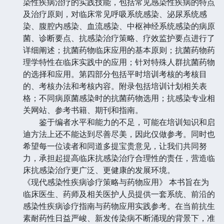
染性疾病治疗的实践技能，包括常见感染性疾病的特点
及治疗原则，对临床常见呼吸系统感染、泌尿系统感
染、腹腔内感染、血流感染、中枢神经系统感染的病原
菌、诊断要点、抗感染治疗策略、疗效监护要点进行了
详细阐述；抗菌药物临床应用的基本原则；抗菌药物药
理学特性在临床实践中的应用；针对特殊人群抗菌药物
的选择和应用。第四部分包括平时培训考核的考核目
的、考核办法和考核内容。附录包括培训计划相关表
格；不同病原菌感染时的抗菌药物选用；抗感染专业相
关网站、参考书籍、期刊和指南。
鉴于编者水平和能力的不足，可能在培训知识和启
迪方法上还不能达到尽善尽美，因此仅做参考。同时也
希望每一位读者和同道多提宝贵意见，让我们共同努
力，承担起提高临床抗感染治疗合理性的责任，营造临
床抗感染治疗更广泛、更健康的发展环境。
《现代感染性疾病诊疗策略与药物应用》 本书旨在为
临床医生、药师及相关医护人员提供一套系统、前沿的
感染性疾病诊疗指南与药物应用实践参考。在当前抗生
素耐药性日益严峻、新发传染病不断涌现的背景下，准