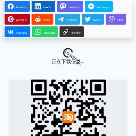
facebook
linkedin
mastodon
messenger
pinterest
reddit
telegram
twitter
viber
vkontakte
whatsapp
复制链接
Loading...
正在下载信息...