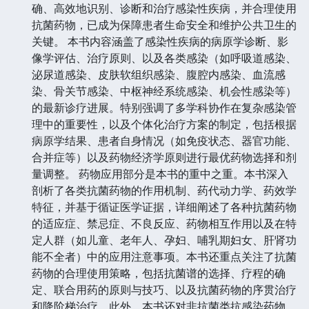
确、高效地识别、诊断和治疗感染性疾病，并合理使用
抗菌药物，已成为保障患者生命安全和维护公共卫生的
关键。 本书内容涵盖了感染性疾病的病原学诊断、影
像学评估、治疗原则、以及各类感染（如呼吸道感染、
泌尿道感染、皮肤软组织感染、腹腔内感染、血流感
染、骨关节感染、中枢神经系统感染、机会性感染等）
的最新诊疗进展。特别强调了多学科协作在复杂感染管
理中的重要性，以及个体化治疗方案的制定，包括根据
病原学结果、患者自身情况（如免疫状态、器官功能、
合并症等）以及药物经济学原则进行最优药物选择和剂
量调整。 药物应用部分是本书的重中之重。本书深入
剖析了各类抗菌药物的作用机制、药代动力学、药效学
特征，并基于循证医学证据，详细阐述了各种抗菌药物
的适应症、禁忌症、不良反应、药物相互作用以及在特
定人群（如儿童、老年人、孕妇、哺乳期妇女、肝肾功
能不全者）中的应用注意事项。本书还重点关注了抗菌
药物的合理使用策略，包括抗菌谱的选择、疗程的确
定、联合用药的原则与技巧、以及抗菌药物的序贯治疗
和降阶梯治疗。此外，本书还对非抗菌类抗感染药物