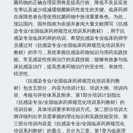
菌药物的正确合理应用将是提高疗效、降低不良反应发
生率以及减少或减缓细菌耐药性发生的关键。临床药师
在保障患者合理使用抗菌药物中扮演重要角色。为此，
现以国内、国外指南为依据并参阅大量文献撰写《抗感
染专业/全国临床药师规范化培训系列教材》，用于抗
感染专业临床药师的培训。希望抗感染专业临床药师学
员通过对《抗感染专业/全国临床药师规范化培训系列
教材》的学习，系统掌握抗感染药物知识与用药实践技
能、常见感染性疾病治疗的实践技能；能够有效参与临
床抗感染治疗，提高患者药物治疗的安全性、有效性、
经济性。
《抗感染专业/全国临床药师规范化培训系列教
材》包含五部分，内容为培训计划、培训大纲、培训内
容、考核与评价体系及附录。第1部分培训计划指出
《抗感染专业/全国临床药师规范化培训系列教材》的
培训目标、具体培训要求和培训方式。第二部分培训大
纲详细列出学员需掌握的理论知识和实践技能安排。第
三部分培训内容是《抗感染专业/全国临床药师规范化
培训系列教材》的重点，共分为三章。第1章为临床理