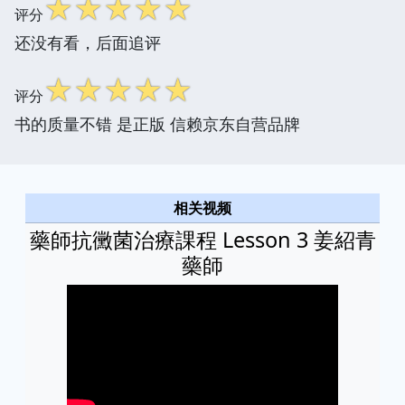
☆
☆
☆
☆
☆
评分
还没有看，后面追评
☆
☆
☆
☆
☆
评分
书的质量不错 是正版 信赖京东自营品牌
相关视频
藥師抗黴菌治療課程 Lesson 3 姜紹青
藥師