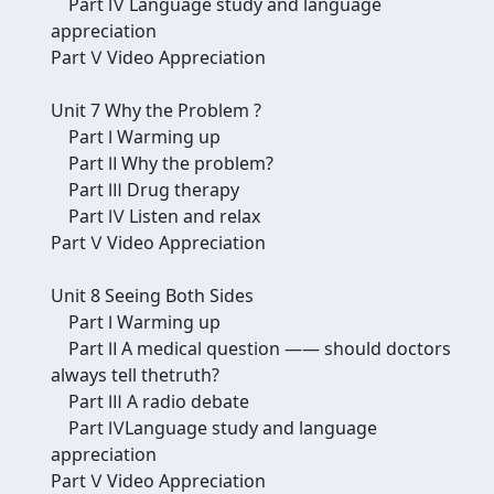
Part Ⅳ Language study and language
appreciation
Part Ⅴ Video Appreciation
Unit 7 Why the Problem ?
Part Ⅰ Warming up
Part Ⅱ Why the problem?
Part Ⅲ Drug therapy
Part Ⅳ Listen and relax
Part Ⅴ Video Appreciation
Unit 8 Seeing Both Sides
Part Ⅰ Warming up
Part Ⅱ A medical question —— should doctors
always tell thetruth?
Part Ⅲ A radio debate
Part ⅣLanguage study and language
appreciation
Part Ⅴ Video Appreciation