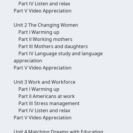
Part Ⅳ Listen and relax
Part Ⅴ Video Appreciation
Unit 2 The Changing Women
Part Ⅰ Warming up
Part Ⅱ Working mothers
Part Ⅲ Mothers and daughters
Part Ⅳ Language study and language
appreciation
Part Ⅴ Video Appreciation
Unit 3 Work and Workforce
Part Ⅰ Warming up
Part Ⅱ Americans at work
Part Ⅲ Stress management
Part Ⅳ Listen and relax
Part Ⅴ Video Appreciation
Unit 4 Matching Dreams with Education