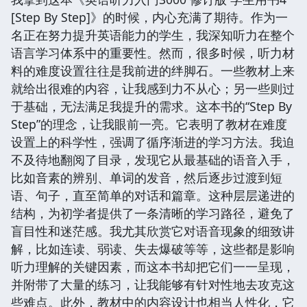
[Step By Step]》的时候，内心充满了期待。作为一
名正在努力提升英语能力的学生，我深知听力在整个
语言学习体系中的重要性。然而，很多时候，听力材
料的难度设置往往是我前进的绊脚石。一些教材上来
就给出很难的内容，让我感到力不从心；另一些则过
于基础，无法满足我提升的需求。这本书的“Step By
Step”的理念，让我眼前一亮。它表明了教材在难度
设置上的科学性，强调了循序渐进的学习方法。我迫
不及待地翻阅了目录，发现它从最基础的语音入手，
比如音素的辨别、单词的发音，然后逐步过渡到短
语、句子，直至简单的对话和篇章。这种层层递进的
结构，为初学者提供了一条清晰的学习路径，避免了
盲目性和迷茫感。我尤其欣赏它对语音现象的细致讲
解，比如连读、弱读、失去爆破等等，这些都是影响
听力理解的关键因素，而这本书却把它们一一呈现，
并附带了大量的练习，让我能够有针对性地去攻克这
些难点。此外，教材中的内容设计也相当人性化，它