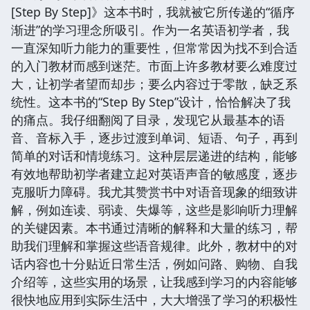
[Step By Step]》这本书时，我就被它所传递的“循序
渐进”的学习理念所吸引。作为一名英语初学者，我
一直深知听力能力的重要性，但常常因为找不到合适
的入门教材而感到迷茫。市面上许多教材要么难度过
大，让初学者望而却步；要么内容过于零散，缺乏系
统性。这本书的“Step By Step”设计，恰恰解决了我
的痛点。我仔细翻阅了目录，发现它从最基本的语
音、音标入手，逐步过渡到单词、短语、句子，再到
简单的对话和情境练习。这种层层递进的结构，能够
有效地帮助初学者建立起对英语声音的敏感度，逐步
克服听力障碍。我尤其赞赏书中对语音现象的细致讲
解，例如连读、弱读、失爆等，这些是影响听力理解
的关键因素。本书通过清晰的解释和大量的练习，帮
助我们理解和掌握这些语音规律。此外，教材中的对
话内容也十分贴近日常生活，例如问路、购物、自我
介绍等，这些实用的场景，让我感到学习的内容能够
很快地应用到实际生活中，大大增强了学习的积极性