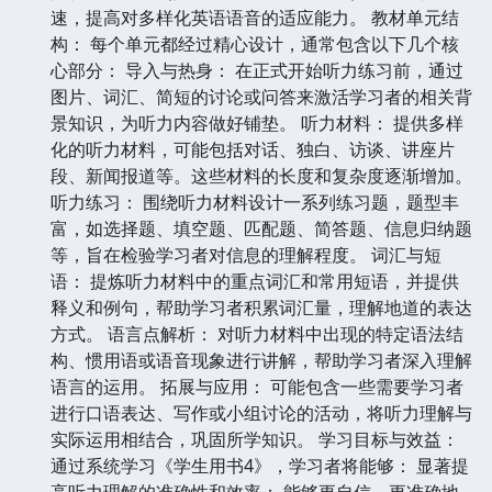
速，提高对多样化英语语音的适应能力。 教材单元结
构： 每个单元都经过精心设计，通常包含以下几个核
心部分： 导入与热身： 在正式开始听力练习前，通过
图片、词汇、简短的讨论或问答来激活学习者的相关背
景知识，为听力内容做好铺垫。 听力材料： 提供多样
化的听力材料，可能包括对话、独白、访谈、讲座片
段、新闻报道等。这些材料的长度和复杂度逐渐增加。
听力练习： 围绕听力材料设计一系列练习题，题型丰
富，如选择题、填空题、匹配题、简答题、信息归纳题
等，旨在检验学习者对信息的理解程度。 词汇与短
语： 提炼听力材料中的重点词汇和常用短语，并提供
释义和例句，帮助学习者积累词汇量，理解地道的表达
方式。 语言点解析： 对听力材料中出现的特定语法结
构、惯用语或语音现象进行讲解，帮助学习者深入理解
语言的运用。 拓展与应用： 可能包含一些需要学习者
进行口语表达、写作或小组讨论的活动，将听力理解与
实际运用相结合，巩固所学知识。 学习目标与效益：
通过系统学习《学生用书4》，学习者将能够： 显著提
高听力理解的准确性和效率： 能够更自信、更准确地