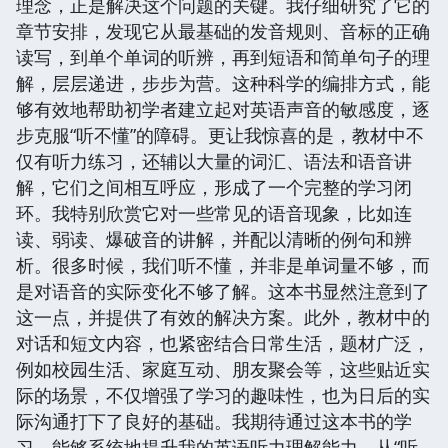
理念，正是解决这个问题的关键。我仔细研究了它的
章节安排，发现它从最基础的发音规则、音标的正确
读写，到单个单词的听辨，再到短语和简单句子的理
解，层层递进，步步为营。这种科学的编排方式，能
够有效地帮助初学者建立起对英语声音的敏感度，逐
步克服“听不懂”的障碍。更让我惊喜的是，教材中不
仅有听力练习，还辅以大量的词汇、语法和语音讲
解，它们之间相互呼应，形成了一个完整的学习闭
环。我特别欣赏它对一些常见的语音现象，比如连
读、弱读、爆破音的讲解，并配以清晰的例句和辨
析。很多时候，我们听不懂，并非是单词量不够，而
是对语音的实际变化不够了解。这本书显然注意到了
这一点，并提供了有效的解决方案。此外，教材中的
对话和短文内容，也紧密结合日常生活，题材广泛，
例如校园生活、家庭互动、朋友聚会等，这些贴近实
际的场景，不仅增强了学习的趣味性，也为日后的实
际沟通打下了良好的基础。我期待通过这本书的学
习，能够系统地提升我的英语听力理解能力，从“听