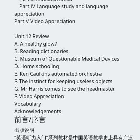
Part Ⅳ Language study and language
appreciation
Part Ⅴ Video Appreciation
Unit 12 Review
A. A healthy glow?
B. Reading dictionaries
C. Museum of Questionable Medical Devices
D. Home schooling
E. Ken Caulkins automated orchestra
F. The instinct for keeping useless objects
G. Mr Harris comes to see the headmaster
F. Video Appreciation
Vocabulary
Acknowledgements
前言/序言
出版说明
“英语听力入门”系列教材是中国英语教学史上具有广泛