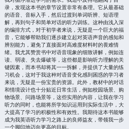
录，发现这本书的章节设置非常有条理。它从最基础
的语音、音标入手，然后过渡到单词听辨、短语理
解，再到句子和简单对话的听力训练。这种由浅入深
的编排方式，对于初学者来说，无疑是一个巨大的福
音，它能够帮助我们逐步建立起对英语声音的感知和
辨别能力，避免了直接面对高难度材料时的畏难情
绪。我尤其赞赏书中对语音现象的细致讲解，例如连
读、弱读、失去爆破等，这些都是影响听力理解的关
键因素，而本书却将其一一拆解，并提供了大量的练
习机会，这对于我这种对语音变化感到困惑的学习者
来说，无疑是一份宝贵的资源。此外，教材中的对话
和情境设计也十分贴近日常生活，例如校园场景、购
物场景、问路场景等，这些实用的内容，让我在学习
听力的同时，也能将所学知识运用到实际生活中，大
大提高了学习的积极性和有效性。我期待这本书能够
成为我英语听力学习之路上的良师益友，带领我一步
一个脚印地迈向更高的目标。