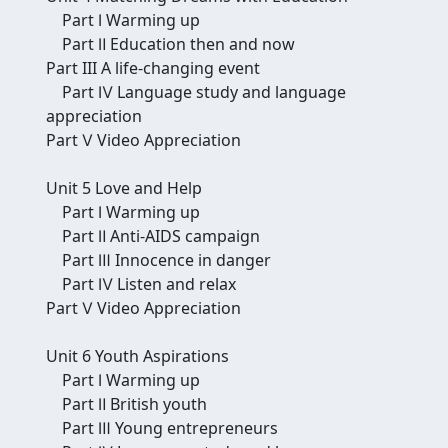
Part Ⅰ Warming up
Part Ⅱ Education then and now
Part III A life-changing event
Part Ⅳ Language study and language
appreciation
Part Ⅴ Video Appreciation
Unit 5 Love and Help
Part Ⅰ Warming up
Part Ⅱ Anti-AIDS campaign
Part Ⅲ Innocence in danger
Part Ⅳ Listen and relax
Part Ⅴ Video Appreciation
Unit 6 Youth Aspirations
Part Ⅰ Warming up
Part Ⅱ British youth
Part Ⅲ Young entrepreneurs