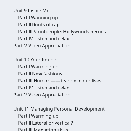
Unit 9 Inside Me
Part Ⅰ Wanning up
Part Ⅱ Roots of rap
Part Ⅲ Stuntpeople: Hollywoods heroes
Part Ⅳ Listen and relax
Part Ⅴ Video Appreciation
Unit 10 Your Round
Part Ⅰ Warming up
Part Ⅱ New fashions
Part Ⅲ Humor —— its role in our lives
Part Ⅳ Listen and relax
Part Ⅴ Video Appreciation
Unit 11 Managing Personal Development
Part Ⅰ Warming up
Part Ⅱ Lateral or vertical?
Part Ⅲ Mediation skills