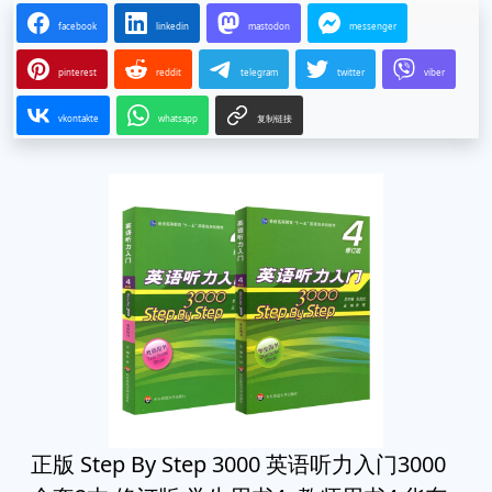
facebook
linkedin
mastodon
messenger
pinterest
reddit
telegram
twitter
viber
vkontakte
whatsapp
复制链接
正版 Step By Step 3000 英语听力入门3000