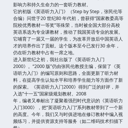
影响力和持久生命力的一套听力教材。
它的初版《英语听力入门》（Step by Step，张民伦等
合编）问世于20 世纪80 年代初，曾获得“国家教委高等
院校优秀教材一等奖”等殊荣，当时被全国大部分高校
英语系选为专业课教材，推动了我国英语专业的发展。
它哺育了一届又一届的学生，为改革开放后中国英语人
才的培养作出了贡献。这个版本至今已发行30 余年，
仍在听力教材中占有一席之地。
进入新世纪之初，我社出版了《英语听力入门
2000》。“2000 版”仍由张民伦教授主编，保留了《英
语听力入门》的编写原则和思路，全面更新了听力材
料，在提高学生认知水平和培养学生能力等方面作了新
的探索。《英语听力入门2000》得到广泛的好评，并
入选“十一五”国家级规划教材。2008
年，编者又奉献出了凝聚着强烈时代意识的《英语听力
入门3000》，把“英语听力入门”系列教材带到了一个新
的高度。今年，我们又与时俱进地在修订教材中编入视
频练习，并提供资源支持等服务（如二维码技术扫描下
载）。