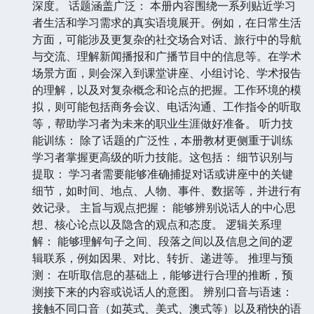
深度。 话题涵盖广泛： 本册内容围绕一系列贴近学习
者生活和学习需求的真实语境展开。例如，在日常生活
方面，可能涉及更复杂的社交场合对话、旅行中的导航
与交流、理解新闻播报和广播节目中的信息等。在学术
场景方面，则会深入到课堂讲座、小组讨论、学术报告
的理解，以及对复杂概念和论点的把握。工作环境的模
拟，则可能包括商务会议、电话沟通、工作指令的听取
等，帮助学习者为未来的职业生涯做好准备。 听力技
能训练： 除了话题的广泛性，本册教材更侧重于训练
学习者掌握更高级的听力技能。这包括： 细节识别与
提取： 学习者需要能够准确捕捉对话或讲座中的关键
细节，如时间、地点、人物、事件、数据等，并进行有
效记录。 主旨与观点把握： 能够辨别说话人的中心思
想、核心论点以及隐含的观点和态度。 逻辑关系理
解： 能够理解句子之间、段落之间以及信息之间的逻
辑联系，例如因果、对比、转折、递进等。 推理与预
测： 在听取信息的基础上，能够进行合理的推断，预
测接下来的内容或说话人的意图。 辨别口音与语速：
接触不同口音（如英式、美式、澳式等）以及稍快的语