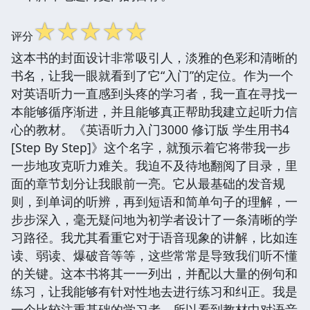
☆
☆
☆
☆
☆
评分
这本书的封面设计非常吸引人，淡雅的色彩和清晰的
书名，让我一眼就看到了它“入门”的定位。作为一个
对英语听力一直感到头疼的学习者，我一直在寻找一
本能够循序渐进，并且能够真正帮助我建立起听力信
心的教材。《英语听力入门3000 修订版 学生用书4
[Step By Step]》这个名字，就预示着它将带我一步
一步地攻克听力难关。我迫不及待地翻阅了目录，里
面的章节划分让我眼前一亮。它从最基础的发音规
则，到单词的听辨，再到短语和简单句子的理解，一
步步深入，毫无疑问地为初学者设计了一条清晰的学
习路径。我尤其看重它对于语音现象的讲解，比如连
读、弱读、爆破音等等，这些常常是导致我们听不懂
的关键。这本书将其一一列出，并配以大量的例句和
练习，让我能够有针对性地去进行练习和纠正。我是
一个比较注重基础的学习者，所以看到教材中对语音