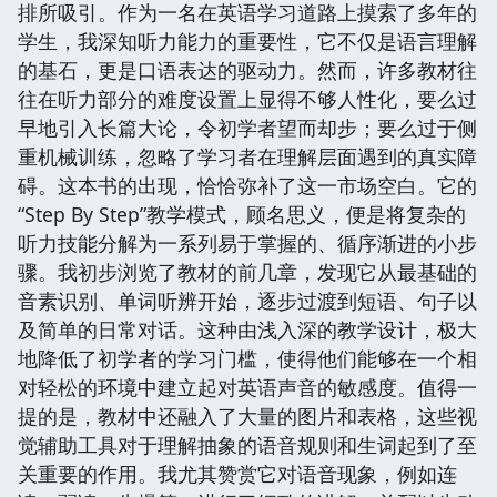
排所吸引。作为一名在英语学习道路上摸索了多年的
学生，我深知听力能力的重要性，它不仅是语言理解
的基石，更是口语表达的驱动力。然而，许多教材往
往在听力部分的难度设置上显得不够人性化，要么过
早地引入长篇大论，令初学者望而却步；要么过于侧
重机械训练，忽略了学习者在理解层面遇到的真实障
碍。这本书的出现，恰恰弥补了这一市场空白。它的
“Step By Step”教学模式，顾名思义，便是将复杂的
听力技能分解为一系列易于掌握的、循序渐进的小步
骤。我初步浏览了教材的前几章，发现它从最基础的
音素识别、单词听辨开始，逐步过渡到短语、句子以
及简单的日常对话。这种由浅入深的教学设计，极大
地降低了初学者的学习门槛，使得他们能够在一个相
对轻松的环境中建立起对英语声音的敏感度。值得一
提的是，教材中还融入了大量的图片和表格，这些视
觉辅助工具对于理解抽象的语音规则和生词起到了至
关重要的作用。我尤其赞赏它对语音现象，例如连