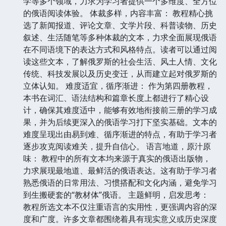
学等多个领域，力求为学习者提供一个多维度、全方位
的俄语阅读体验。 体裁多样，内容丰富： 教程精心挑
选了新闻报道、评论文章、文学片段、科普读物、历史
叙述、生活随笔等多种体裁的文本，力求全面展现俄语
在不同语境下的表达方式和风格特点。读者可以通过阅
读这些文本，了解俄罗斯的社会生活、风土人情、文化
传统、科技发展以及历史变迁，从而建立起对俄罗斯的
立体认知。 难度适宜，循序渐进： 作为第四册教程，
本书在词汇、语法结构和篇章长度上都进行了精心设
计，确保其难度适中，能够有效地衔接前三册的学习成
果，并为后续更深入的俄语学习打下坚实基础。文本的
难度呈现出由易到难、循序渐进的特点，有助于学习者
逐步攻克阅读难关，提升自信心。 语言地道，原汁原
味： 教程中的所有文本均来源于真实的俄语出版物，
力求展现最地道、最鲜活的俄语表达。这有助于学习者
熟悉俄语的日常用法、习惯搭配和文化内涵，避免学习
到生搬硬套的“教材体”俄语。 主题鲜明，启发思考：
教程所选文本不仅注重语言的实用性，更强调内容的深
度和广度。许多文章都围绕着具有现实意义或历史深度