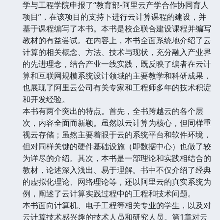
学与工程学院申报了“教育部-阿里云产学合作协同育人
项目”，在该项目的支持下进行云计算课程的建设，并
基于课程编写了本书。本书是校企联合建设课程并编写
教材的有益尝试。在内容上，本书全面系统地介绍了云
计算的相关概念、方法、技术与现状，充分融入产业界
的先进理念，结合产业一线实践，既反映了编者在云计
算和互联网规模系统设计领域的主要教学和科研成果，
也展现了阿里云公司有关专家和工程师多年的技术积淀
和开发经验。
本书有两个突出的特点。首先，全书跨越云的各个层
次，内容全面而新颖。虽然以云计算为核心，但同样重
视云存储；虽然主要着眼于云的系统平台和软件环境，
但对同样关键的硬件基础设施（即数据中心）也做了较
为详尽的介绍。其次，本书是一部理论和实践相结合的
教材，论述深入浅出、易于理解。书中不仅介绍了经典
的虚拟化理论、网络理论等，还以阿里云的真实系统为
例，阐述了云计算实践过程中的工程和技术问题。
本书面向计算机、电子工程等相关专业的学生，以及对
云计算技术感兴趣的技术人员和研究人员。第1章对云