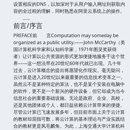
设置相应的DNS，以加深对于从用户输入网址到获取内
容的全过程的理解，同时熟悉在阿里云系统上的操作。
……
前言/序言
PREFACE前 言Computation may someday be
organized as a public utility.——John McCarthy（美
国计算机科学家和认知科学家，1971年图灵奖获得
者）让计算以公共资源的形式更加便捷地服务于这个世
界——这一想法早在20世纪60年代就已出现。几十年
过去，云计算概念的提出将愿望化作现实。毫无疑问，
云计算是进入20世纪以来最重要的信息技术变革之一。
虽然云不是某种特定的算法，也不是某个安装在电脑中
的软件，更不是一个新兴的硬件设备，但它却成为当今
信息社会的重要基础设施。无论是政府、企业、高校，
还是其他团体或个人，都日益依赖云计算带来的便捷。
尽管云计算已飞速发展多年，但目前市面上关于云计算
的教材却屈指可数，将云计算的基本理论与产业实践结
合的教材更是凤毛麟角。为此，上海交通大学计算机科