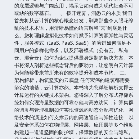
的底层逻辑与广阔应用，揭示它如何成为现代社会不可
或缺的数字基石。 一、 拨开迷雾，洞悉云的本质 我们
首先将从云计算的核心概念出发，剥离那些令人眼花缭
乱的技术术语，用清晰易懂的语言解释“云”到底是什
么。您将理解虚拟化技术如何赋予计算资源弹性与灵活
性，服务模式（IaaS, PaaS, SaaS）的演进如何满足不
同用户的多样化需求，以及部署模式（公有云、私有
云、混合云）如何为企业提供量身定制的解决方案。本
书将深入剖析这些概念背后的驱动力，让您明白云计算
为何能够带来前所未有的效率提升和成本节约。 二、
架构解析，构筑坚实的云底盘 任何宏伟的建筑都需要
坚实的地基，云计算亦然。本书将为您详细解析支撑云
计算运行的关键技术架构。您将深入了解分布式存储系
统如何实现海量数据的可靠存储与高效访问；计算集群
的调度与管理机制如何实现资源的动态分配与优化；网
络技术的演进如何支撑云内的高速通信与弹性连接；以
及安全体系如何在物理层、网络层、应用层等多个维度
构建起一道道坚固的防护墙，保障数据的安全与隐私。