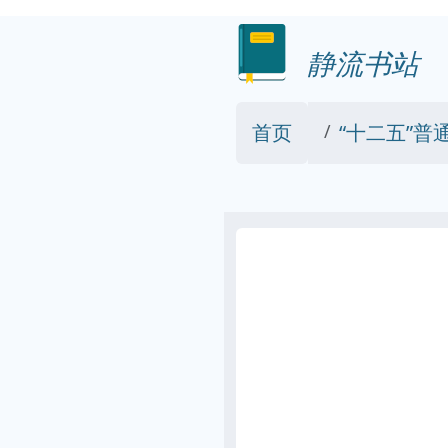
静流书站
首页
“十二五”