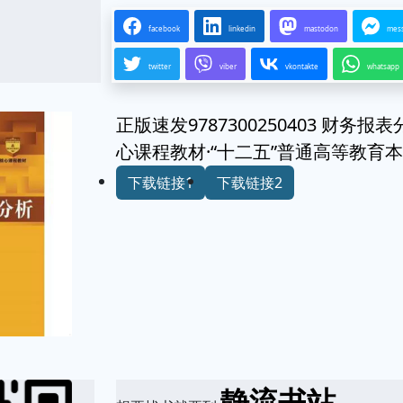
facebook
linkedin
mastodon
mes
twitter
viber
vkontakte
whatsapp
正版速发9787300250403 财
心课程教材·“十二五”普通高等教育
下载链接1
下载链接2
静流书站