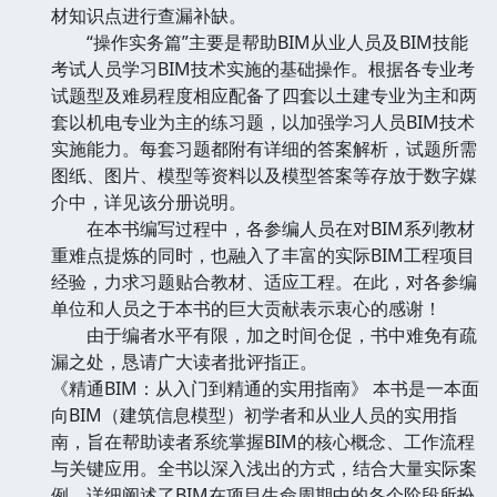
材知识点进行查漏补缺。
“操作实务篇”主要是帮助BIM从业人员及BIM技能
考试人员学习BIM技术实施的基础操作。根据各专业考
试题型及难易程度相应配备了四套以土建专业为主和两
套以机电专业为主的练习题，以加强学习人员BIM技术
实施能力。每套习题都附有详细的答案解析，试题所需
图纸、图片、模型等资料以及模型答案等存放于数字媒
介中，详见该分册说明。
在本书编写过程中，各参编人员在对BIM系列教材
重难点提炼的同时，也融入了丰富的实际BIM工程项目
经验，力求习题贴合教材、适应工程。在此，对各参编
单位和人员之于本书的巨大贡献表示衷心的感谢！
由于编者水平有限，加之时间仓促，书中难免有疏
漏之处，恳请广大读者批评指正。
《精通BIM：从入门到精通的实用指南》 本书是一本面
向BIM（建筑信息模型）初学者和从业人员的实用指
南，旨在帮助读者系统掌握BIM的核心概念、工作流程
与关键应用。全书以深入浅出的方式，结合大量实际案
例，详细阐述了BIM在项目生命周期中的各个阶段所扮