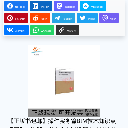
facebook
linkedin
mastodon
messenger
pinterest
reddit
telegram
twitter
viber
vkontakte
whatsapp
复制链接
【正版书包邮】操作实务篇BIM技术知识点