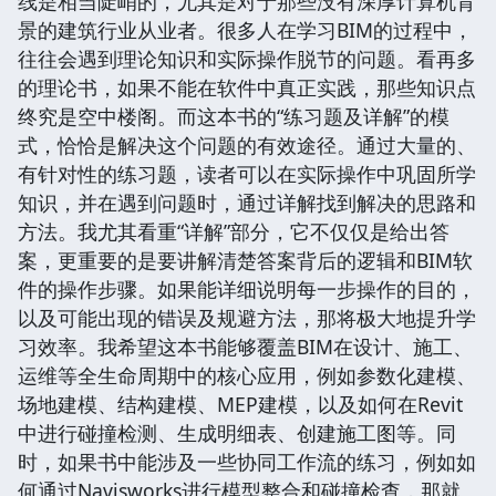
线是相当陡峭的，尤其是对于那些没有深厚计算机背
景的建筑行业从业者。很多人在学习BIM的过程中，
往往会遇到理论知识和实际操作脱节的问题。看再多
的理论书，如果不能在软件中真正实践，那些知识点
终究是空中楼阁。而这本书的“练习题及详解”的模
式，恰恰是解决这个问题的有效途径。通过大量的、
有针对性的练习题，读者可以在实际操作中巩固所学
知识，并在遇到问题时，通过详解找到解决的思路和
方法。我尤其看重“详解”部分，它不仅仅是给出答
案，更重要的是要讲解清楚答案背后的逻辑和BIM软
件的操作步骤。如果能详细说明每一步操作的目的，
以及可能出现的错误及规避方法，那将极大地提升学
习效率。我希望这本书能够覆盖BIM在设计、施工、
运维等全生命周期中的核心应用，例如参数化建模、
场地建模、结构建模、MEP建模，以及如何在Revit
中进行碰撞检测、生成明细表、创建施工图等。同
时，如果书中能涉及一些协同工作流的练习，例如如
何通过Navisworks进行模型整合和碰撞检查，那就