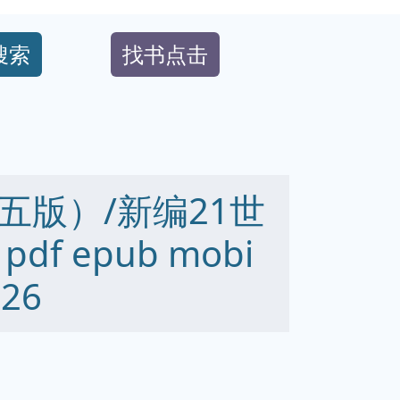
搜索
找书点击
五版）/新编21世
f epub mobi
26