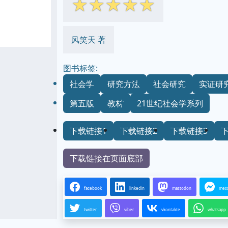
☆
☆
☆
☆
☆
风笑天 著
图书标签:
社会学
研究方法
社会研究
实证研
第五版
教材
21世纪社会学系列
下载链接1
下载链接2
下载链接3
下载链接在页面底部
facebook
linkedin
mastodon
mes
twitter
viber
vkontakte
whatsapp