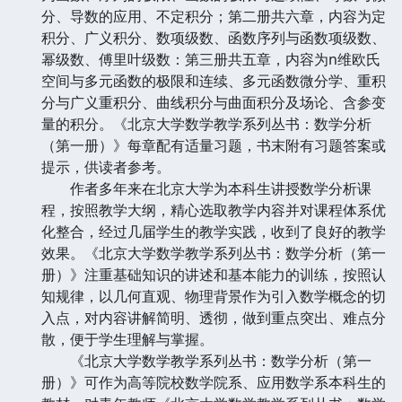
分、导数的应用、不定积分；第二册共六章，内容为定
积分、广义积分、数项级数、函数序列与函数项级数、
幂级数、傅里叶级数：第三册共五章，内容为n维欧氏
空间与多元函数的极限和连续、多元函数微分学、重积
分与广义重积分、曲线积分与曲面积分及场论、含参变
量的积分。《北京大学数学教学系列丛书：数学分析
（第一册）》每章配有适量习题，书末附有习题答案或
提示，供读者参考。
作者多年来在北京大学为本科生讲授数学分析课
程，按照教学大纲，精心选取教学内容并对课程体系优
化整合，经过几届学生的教学实践，收到了良好的教学
效果。《北京大学数学教学系列丛书：数学分析（第一
册）》注重基础知识的讲述和基本能力的训练，按照认
知规律，以几何直观、物理背景作为引入数学概念的切
入点，对内容讲解简明、透彻，做到重点突出、难点分
散，便于学生理解与掌握。
《北京大学数学教学系列丛书：数学分析（第一
册）》可作为高等院校数学院系、应用数学系本科生的