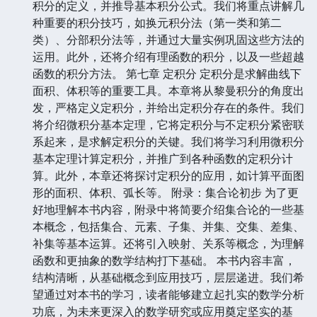
积分的定义，并推导基本积分公式。我们将重点讲解几
种重要的积分技巧，如换元积分法（第一类和第二
类）、分部积分法等，并通过大量实例巩固这些方法的
运用。此外，还将介绍有理函数的积分，以及一些超越
函数的积分方法。 第七章 定积分 定积分是求解曲线下
面积、体积等的重要工具。本章将从黎曼积分的角度出
发，严格定义定积分，并给出定积分存在的条件。我们
将介绍微积分基本定理，它将定积分与不定积分紧密联
系起来，是求解定积分的关键。我们将学习利用微积分
基本定理计算定积分，并推广到各种函数的定积分计
算。此外，本章还将探讨定积分的应用，如计算平面图
形的面积、体积、弧长等。 附录：集合论初步 为了更
好地理解本书内容，附录中将简要介绍集合论的一些基
本概念，包括集合、元素、子集、并集、交集、差集、
补集等基本运算。还将引入映射、关系等概念，为理解
函数和更抽象的数学结构打下基础。 本书内容丰富，
结构清晰，从基础概念到应用技巧，层层递进。我们希
望通过对本书的学习，读者能够建立起扎实的数学分析
功底，为未来更深入的数学研究或应用奠定坚实的基