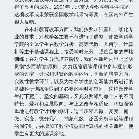
得了显著的成效。2001年，北京大学数学科学学院的
这项改革成果荣获全国教学成果特等奖，在国内外产生
很大反响。
在本科教育改革方面，我们按照加强基础、淡化专
业的要求，对教学各主要环节进行了调整，使数学科学
学院的全体学生在数学分析、高等代数、几何学、计算
机等主干基础课程上，接受学时充分、强度足够的严格
训练；在对学生分流培养阶段，我们在课程内容上坚决
贯彻“少而精”的原则，大力压缩后续课程中多年逐步形
成的过窄、过深和过繁的教学内容，为新的培养方向、
实践性教学环节，以及为培养学生的创新能力所进行的
基础科研训练争取到了必要的学时和空间。这样既使学
生打下宽广、坚实的基础，又充分照顾到每个人的不同
特长、爱好和发展取向。与上述改革相适应，积极而慎
重地进行教学计划的修订，适当压缩常微、复变、偏
微、实变、微分几何、抽象代数、泛函分析等后续课程
的周学时，并增加了数学模型和计算机的相关课程，使
学生有更大的选课余地。