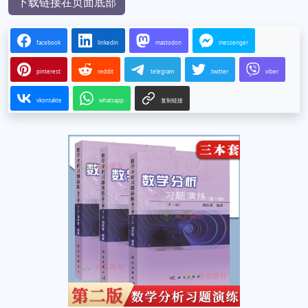
下载链接在页面底部
facebook
linkedin
mastodon
messenger
pinterest
reddit
telegram
twitter
viber
vkontakte
whatsapp
复制链接