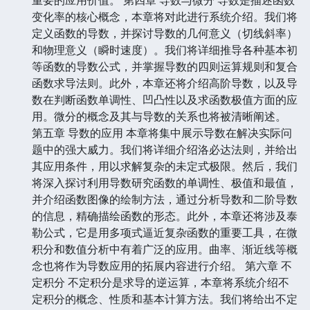
变化率的核心概念，本章将对此进行系统介绍。我们将
定义函数的导数，并探讨导数的几何意义（切线斜率）
和物理意义（瞬时速度）。我们将详细推导各种基本初
等函数的导数公式，并掌握导数的四则运算规则和复合
函数求导法则。此外，本章还将介绍高阶导数，以及导
数在判断函数单调性、凹凸性以及求函数极值方面的应
用。微分的概念及其与导数的关系也将被清晰阐述。
第五章 导数的应用 本章将集中展示导数在解决实际问
题中的强大威力。我们将详细介绍洛必达法则，并给出
其应用条件，用以求解复杂的未定式极限。然后，我们
将深入探讨利用导数研究函数的单调性、极值和最值，
并介绍函数图像的绘制方法，通过分析导数和二阶导数
的信息，精确描绘函数的形态。此外，本章还将涉及泰
勒公式，它是用多项式逼近复杂函数的重要工具，在微
积分和数值分析中有着广泛的应用。曲率、渐近线等概
念也将作为导数应用的拓展内容进行介绍。 第六章 不
定积分 不定积分是求导的逆运算，本章将系统介绍不
定积分的概念、性质和基本计算方法。我们将给出不定