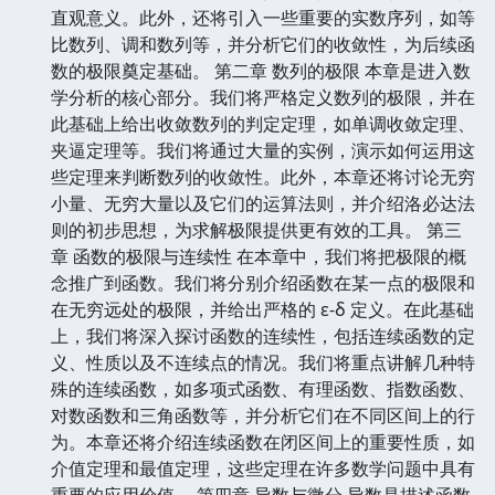
直观意义。此外，还将引入一些重要的实数序列，如等
比数列、调和数列等，并分析它们的收敛性，为后续函
数的极限奠定基础。 第二章 数列的极限 本章是进入数
学分析的核心部分。我们将严格定义数列的极限，并在
此基础上给出收敛数列的判定定理，如单调收敛定理、
夹逼定理等。我们将通过大量的实例，演示如何运用这
些定理来判断数列的收敛性。此外，本章还将讨论无穷
小量、无穷大量以及它们的运算法则，并介绍洛必达法
则的初步思想，为求解极限提供更有效的工具。 第三
章 函数的极限与连续性 在本章中，我们将把极限的概
念推广到函数。我们将分别介绍函数在某一点的极限和
在无穷远处的极限，并给出严格的 ε-δ 定义。在此基础
上，我们将深入探讨函数的连续性，包括连续函数的定
义、性质以及不连续点的情况。我们将重点讲解几种特
殊的连续函数，如多项式函数、有理函数、指数函数、
对数函数和三角函数等，并分析它们在不同区间上的行
为。本章还将介绍连续函数在闭区间上的重要性质，如
介值定理和最值定理，这些定理在许多数学问题中具有
重要的应用价值。 第四章 导数与微分 导数是描述函数