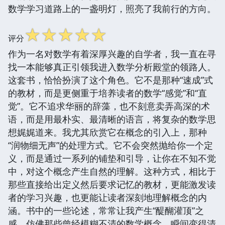
数学学习道路上的一盏明灯，照亮了我前行的方向。
☆
☆
☆
☆
☆
评分
作为一名对数学有着深厚兴趣的自学者，我一直在寻
找一本能够真正引领我进入数学分析殿堂的领路人。
这套书，恰恰扮演了这个角色。它不是那种“速成”式
的教材，而是更侧重于培养读者的数学“感觉”和“直
觉”。它不追求华丽的辞藻，也不刻意卖弄高深的术
语，而是用最朴实、最清晰的语言，将复杂的数学思
想娓娓道来。我尤其欣赏它在概念的引入上，那种
“润物细无声”的处理方式。它不会突然抛给你一个定
义，而是通过一系列的铺垫和引导，让你在不知不觉
中，对这个概念产生自然的理解。这种方式，相比于
那些直接给出定义然后要求记忆的教材，更能激发读
者的学习兴趣，也更能让读者深刻地理解概念的内
涵。书中的一些论述，常常让我产生“醍醐灌顶”之
感，仿佛那些曾经模糊不清的数学概念，瞬间变得清