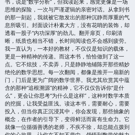
书，说是“数学分析”，但我读起来，感觉更像是一场
思维的探险，一次与严谨逻辑的亲密对话。从拿到书
的那一刻起，我就被它散发出的那种沉静而厚重的气
息所吸引。封面设计朴素大方，没有花哨的装饰，却
透着一股子“内功深厚”的劲儿。翻开扉页，印刷清
晰，纸质也相当不错，长时间阅读也不会感到疲劳。
我一直认为，一本好的教材，不仅仅是知识的载体，
更是一种精神的传递。而这本书，恰恰做到了这一
点。它不炫技，不卖弄，只是静静地铺陈开那些精妙
绝伦的数学思想。每一次翻阅，都像是推开一扇新的
门，门后是更为广阔的数学世界。我尤其欣赏其中蕴
含的那种“追根溯源”的精神，它不仅仅告诉你“是什
么”，更会让你思考“为什么是这样”，这种对数学本质
的挖掘，让我受益匪浅。读这本书，需要耐心，需要
投入，但当你真正沉浸其中，你会发现，那些抽象的
概念，在作者的引导下，变得鲜活而富有生命力。它
就像一位循循善诱的老师，不疾不徐，却总能点拨到
你的心坎里，让你在不知不觉中，领悟到数学的魅力